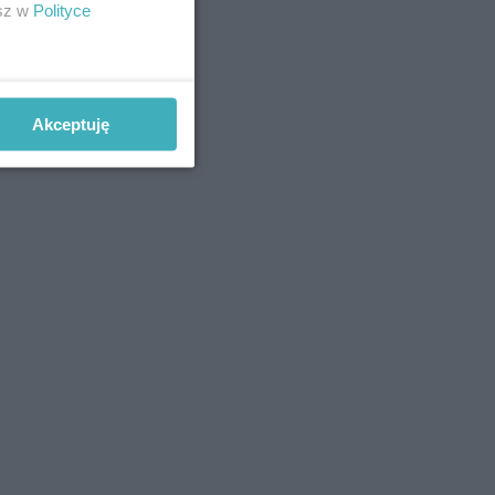
esz w
Polityce
Akceptuję