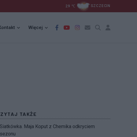
29
℃
SZCZECIN
Kontakt
Więcej
CZYTAJ TAKŻE
Siatkówka. Maja Koput z Chemika odkryciem
sezonu