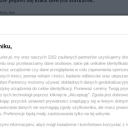
ie pojawi się kilka nowych siatkarek.
REKLAMA
ował o zakończenie współpracy z trenerem Dawidem
zed startem przełomowego sezonu 2024/2025. To
niku,
byciu mistrzostwa Polski i wskutek wdrożenia
kurier.pl, my oraz naszych 1162 zaufanych partnerów uzyskujemy do
a strategicznego wymieniono niemal cały zespół.
niu oraz przetwarzamy dane osobowe, takie jak unikalne identyfikat
ie rozgrywkowym trener Dawid Michor
przez urządzenie czy dane przeglądania w celu zapewniania sperson
 się w ekstraklasie to jeszcze awansował do play-
ych treści, pomiar reklam i treści, badanie odbiorców oraz ulepszan
fani Partnerzy możemy używać dokładnych danych geolokalizacyjn
m trenerskim sezonu. W kolejnym sezonie Michor
tykę urządzenia do celów identyfikacji. Ponieważ cenimy Twoją pry
eraz obejmie nowy klub w Tauron Lidze - Sokół
z tych technologii poprzez kliknięcie „Akceptuję”. Zgoda jest dobro
 drużynie może zająć Przemysław Kawka były II
ikając przycisk ustawień prywatności znajdujący się w lewym dolny
etwarzania danych nie wymagają zgody użytkownika, ale masz prawo 
w Eczacibasi Stambuł z Ferhatem Akbasem.
. Preferencje będą miały zastosowania tylko na tej witrynie.
dziękować za wsparcie,
szymi informacjami, abyś mógł świadomie i komfortowo korzystać z