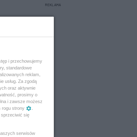
REKLAMA
stęp i przechowujemy
ory, standardowe
alizowanych reklam,
ie usług. Za zgodą
ych oraz aktywnie
watność, prosimy o
wolna i zawsze możesz
m rogu strony
.
sprzeciwić się
 naszych serwisów