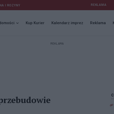
REKLAMA
NA I ROZYNY
domości
Kup Kurier
Kalendarz imprez
Reklama
REKLAMA
 przebudowie