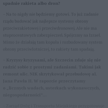
spadnie rakieta albo dron?
– Na to nigdy nie będziemy gotowi. To już zadanie
rządu budować jak najlepsze systemy obrony
przeciwrakietowej i przeciwdronowej. Ale nie ma
stuprocentowych zabezpieczeń. Spójrzmy na Izrael.
Mimo że działają tam kopuła i rozbudowany system
obrony przeciwlotniczej, to rakiety tam spadają.
– Kryzysy kryzysami, ale Szczecin zdaje się nie
radzić sobie z prostymi zadaniami. Takimi jak
remont ulic. NIK skrytykował przebudowę al.
Jana Pawła II. W raporcie przeczytamy
o „licznych wadach, usterkach wykonawczych,
niegospodarności”…
– Zarząd Dróg i Transportu Miejskiego przygotowuje