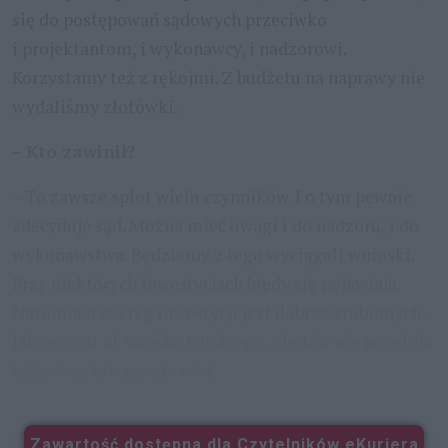
się do postępowań sądowych przeciwko
i projektantom, i wykonawcy, i nadzorowi.
Korzystamy też z rękojmi. Z budżetu na naprawy nie
wydaliśmy złotówki.
– Kto zawinił?
– To zawsze splot wielu czynników. I o tym pewnie
zdecyduje sąd. Można mieć uwagi i do nadzoru, i do
wykonawstwa. Będziemy z tego wyciągali wnioski.
Przy niektórych inwestycjach błędy się pojawiają.
Natomiast szereg inwestycji jest dobrze zrobionych –
jak remont al. Wojska Polskiego. Błędów nie popełnia
tylko ten, kto nic nie robi.
...
Zawartość dostępna dla Czytelników eKuriera