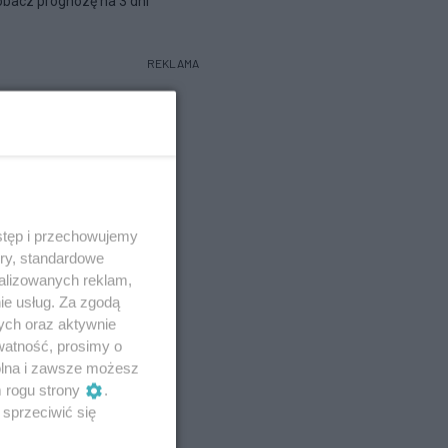
bacz prognozę na 3 dni
REKLAMA
stęp i przechowujemy
ory, standardowe
alizowanych reklam,
ie usług. Za zgodą
ych oraz aktywnie
watność, prosimy o
wolna i zawsze możesz
m rogu strony
.
sprzeciwić się