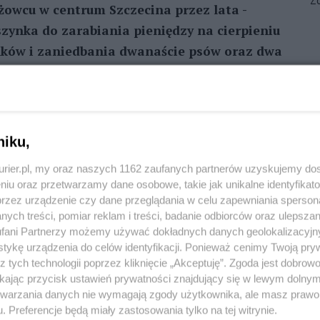
Zo
owcu w centrum Szczecina przez lata -
szynka do zarabiania pieniędzy na cierpieniu
nków i zaniedbania dwanaście psów oraz dwa
 Opieki nad Zwierzętami, wsparci przez
i.
REKLAMA
niku,
kurier.pl, my oraz naszych 1162 zaufanych partnerów uzyskujemy do
przemocy wobec zwierząt. O przetrzymywaniu
niu oraz przetwarzamy dane osobowe, takie jak unikalne identyfikat
szczecińskie TOZ powiadomiła szczecińska policja.
przez urządzenie czy dane przeglądania w celu zapewniania sperson
cu, w którym odkryto pseudohodowlę.
ych treści, pomiar reklam i treści, badanie odbiorców oraz ulepszan
fani Partnerzy możemy używać dokładnych danych geolokalizacyjn
tykę urządzenia do celów identyfikacji. Ponieważ cenimy Twoją pry
m bardziej, że nieznośny odór wydobywający się z
z tych technologii poprzez kliknięcie „Akceptuję”. Zgoda jest dobro
tro, a psy ujadały niemal nieustannie - opowiada
ikając przycisk ustawień prywatności znajdujący się w lewym dolny
ie. - Natomiast widok tego, w jakich warunkach
etwarzania danych nie wymagają zgody użytkownika, ale masz prawo 
eudohodowli, był porażający. Wszędzie mocz,
. Preferencje będą miały zastosowania tylko na tej witrynie.