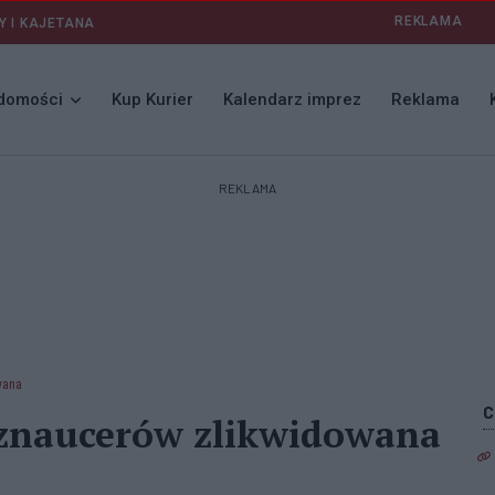
REKLAMA
Y I KAJETANA
domości
Kup Kurier
Kalendarz imprez
Reklama
REKLAMA
wana
sznaucerów zlikwidowana