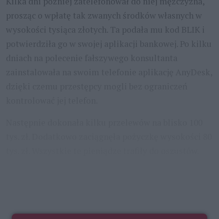
Kilka dni później zatelefonował do niej mężczyzna,
prosząc o wpłatę tak zwanych środków własnych w
wysokości tysiąca złotych. Ta podała mu kod BLIK i
potwierdziła go w swojej aplikacji bankowej. Po kilku
dniach na polecenie fałszywego konsultanta
zainstalowała na swoim telefonie aplikację AnyDesk,
dzięki czemu przestępcy mogli bez ograniczeń
kontrolować jej telefon.
Następnie dokonała kilku przelewów na blisko 100
tys. zł. Dodatkowo zaciągnęła pożyczkę wysokości 80
tys. zł. Wszystkie te pieniądze trafiły do oszustów.
- Apelujemy o ostrożność i rozsądek. Zarówno w
świecie realnym, jak i
...