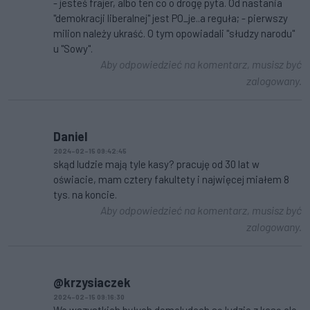
- jesteś frajer, albo ten co o drogę pyta. Od nastania
"demokracji liberalnej" jest PO_je..a reguła; - pierwszy
milion należy ukraść. O tym opowiadali "słudzy narodu"
u "Sowy".
Aby odpowiedzieć na komentarz, musisz być
zalogowany.
Daniel
2024-02-15 09:42:45
skąd ludzie mają tyle kasy? pracuję od 30 lat w
oświacie, mam cztery fakultety i najwięcej miałem 8
tys. na koncie.
Aby odpowiedzieć na komentarz, musisz być
zalogowany.
@krzysiaczek
2024-02-15 09:16:30