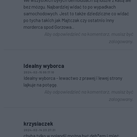
We wszystkich byłych demoludach są ludzie z kasą ale
bez mózgu. Najbardziej widać to po wypadkach
samochodowych. Jest to także dziedziczne co widać
po tycha takich jak Majtczak czy ostatnio inny
morderca spod Gorzowa...
Aby odpowiedzieć na komentarz, musisz być
zalogowany.
Idealny wyborca
2024-02-15 00:17:10
Idealny wyborca - lewactwo z prawej i lewej strony
lajkuje na potęgę.
Aby odpowiedzieć na komentarz, musisz być
zalogowany.
krzysiaczek
2024-02-14 23:27:31
chyba tylko w polandii można być deb*em i mieć