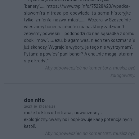
"banery".......https://www.tvp.info/73228420/wpadka-
slawomira-nitrasa-po-opowiada-ta-sama-historyjke-
tylko-zmienia-nazwy-miast.....– Wczoraj w Szczecinie
wieszamy baner na płocie u pana, który zadzwonił,
żebyśmy powiesili. I podchodzi do nas sąsiadka z domu
obok i mówi: „Jezu, błagam was, niech ten koszmar się
już skończy. Wygrajcie wybory, ja tego nie wytrzymam”.
Pytam: a powiesi pani baner? A ona „nie mogę, staram
się o kredyt”
Aby odpowiedzieć na komentarz, musisz być
zalogowany.
don nito
2023-10-13 08:16:29
może to ktoś od nitrasa , nowoczesny ,
ekologiczny,cwany no i odpiłowuje kasę potencjalnych
katoli.
Aby odpowiedzieć na komentarz, musisz być