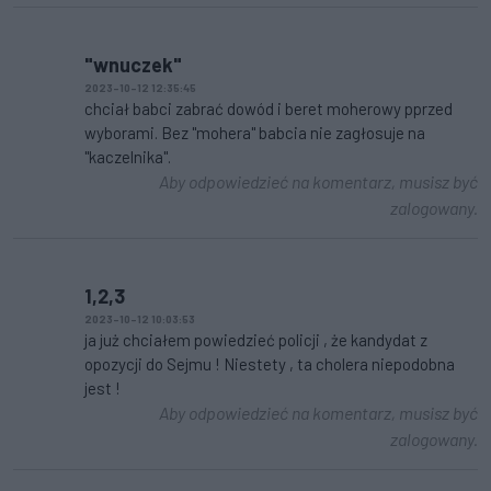
"wnuczek"
2023-10-12 12:35:45
chciał babci zabrać dowód i beret moherowy pprzed
wyborami. Bez "mohera" babcia nie zagłosuje na
"kaczelnika".
Aby odpowiedzieć na komentarz, musisz być
zalogowany.
1,2,3
2023-10-12 10:03:53
ja już chciałem powiedzieć policji , że kandydat z
opozycji do Sejmu ! Niestety , ta cholera niepodobna
jest !
Aby odpowiedzieć na komentarz, musisz być
zalogowany.