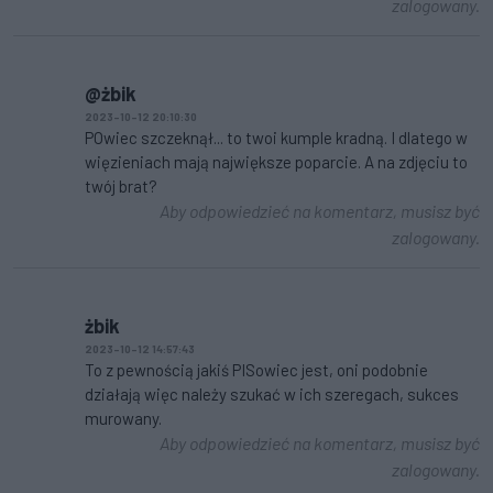
zalogowany.
@żbik
2023-10-12 20:10:30
POwiec szczeknął... to twoi kumple kradną. I dlatego w
więzieniach mają największe poparcie. A na zdjęciu to
twój brat?
Aby odpowiedzieć na komentarz, musisz być
zalogowany.
żbik
2023-10-12 14:57:43
To z pewnością jakiś PISowiec jest, oni podobnie
działają więc należy szukać w ich szeregach, sukces
murowany.
Aby odpowiedzieć na komentarz, musisz być
zalogowany.