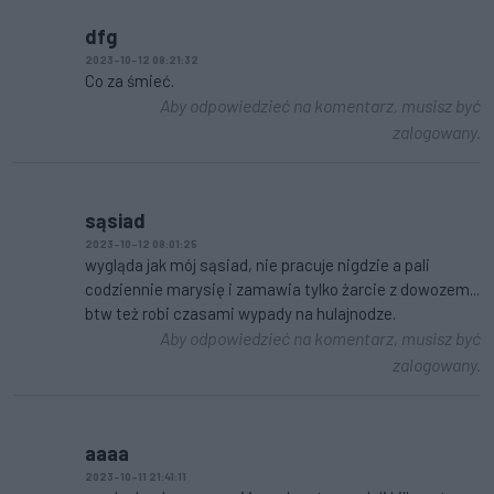
dfg
2023-10-12 08:21:32
Co za śmieć.
Aby odpowiedzieć na komentarz, musisz być
zalogowany.
sąsiad
2023-10-12 08:01:25
wygląda jak mój sąsiad, nie pracuje nigdzie a pali
codziennie marysię i zamawia tylko żarcie z dowozem...
btw też robi czasami wypady na hulajnodze.
Aby odpowiedzieć na komentarz, musisz być
zalogowany.
aaaa
2023-10-11 21:41:11