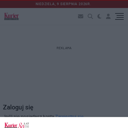
NIEDZIELA, 9 SIERPNIA 2026R.
REKLAMA
Zaloguj się
Jeśli nie posiadasz konta
Zarejestruj się