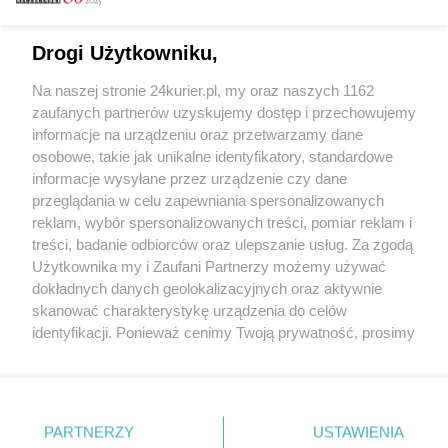
Email
Drogi Użytkowniku,
Na naszej stronie 24kurier.pl, my oraz naszych 1162
Hasło
zaufanych partnerów uzyskujemy dostęp i przechowujemy
informacje na urządzeniu oraz przetwarzamy dane
osobowe, takie jak unikalne identyfikatory, standardowe
informacje wysyłane przez urządzenie czy dane
Zapamiętać?
przeglądania w celu zapewniania spersonalizowanych
reklam, wybór spersonalizowanych treści, pomiar reklam i
Zaloguj
treści, badanie odbiorców oraz ulepszanie usług. Za zgodą
Użytkownika my i Zaufani Partnerzy możemy używać
Zapomniałem hasła
dokładnych danych geolokalizacyjnych oraz aktywnie
skanować charakterystykę urządzenia do celów
identyfikacji. Ponieważ cenimy Twoją prywatność, prosimy
o zgodę na korzystanie z tych technologii poprzez
kliknięcie „Akceptuję”. Zgoda jest dobrowolna i zawsze
możesz ją zmienić/wycofać klikając przycisk ustawień
prywatności znajdujący się w lewym dolnym rogu strony
PARTNERZY
Copyright © 2022 Kurier Szczeciński sp. z o.o.
USTAWIENIA
. Niektóre rodzaje przetwarzania danych nie wymagają