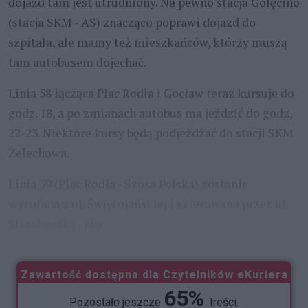
dojazd tam jest utrudniony. Na pewno stacja Golęcino
(stacja SKM - AS) znacząco poprawi dojazd do
szpitala, ale mamy też mieszkańców, którzy muszą
tam autobusem dojechać.
Linia 58 łącząca Plac Rodła i Gocław teraz kursuje do
godz. 18, a po zmianach autobus ma jeździć do godz,
22-23. Niektóre kursy będą podjeżdżać do stacji SKM
Żelechowa.
Linia 59 (Plac Rodła - Szosa Polska) zostanie
wycofana z ul. Świętojańskiej i skierowana przez ul.
Strzałowską - aby
...
Zawartość dostępna dla Czytelników eKuriera
65%
Pozostało jeszcze
treści.