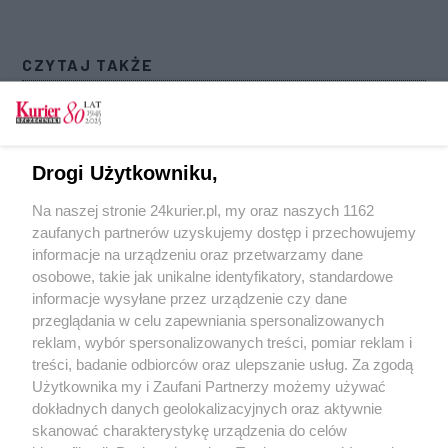
CZYTAJ TAKŻE
Są kolejne zmiany w organizacji ruchu na
Pomorzanach [GALERIA]
Honor i uznanie, czyli nie wszyscy równi.
Drogi Użytkowniku,
Zwolnieni z biletu
Na naszej stronie 24kurier.pl, my oraz naszych 1162
Ma być częściej i wygodniej. Szykują się zmiany
zaufanych partnerów uzyskujemy dostęp i przechowujemy
w komunikacji w gminie Kołbaskowo
informacje na urządzeniu oraz przetwarzamy dane
osobowe, takie jak unikalne identyfikatory, standardowe
POGODA
informacje wysyłane przez urządzenie czy dane
przeglądania w celu zapewniania spersonalizowanych
reklam, wybór spersonalizowanych treści, pomiar reklam i
treści, badanie odbiorców oraz ulepszanie usług. Za zgodą
14
℃
Użytkownika my i Zaufani Partnerzy możemy używać
dokładnych danych geolokalizacyjnych oraz aktywnie
Zobacz prognozę na 3 dni
skanować charakterystykę urządzenia do celów