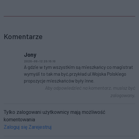
Komentarze
Jony
2026-06-12 20:10:10
A gdzie w tym wszystkim są mieszkańcy co magistrat
wymyśli to tak ma być,przykład ul.Wojska Polskiego
propozycje mieszkańców były inne.
Aby odpowiedzieć na komentarz, musisz być
zalogowany.
Tylko zalogowani użytkownicy mają możliwość
komentowania
Zaloguj się
Zarejestruj