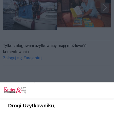
Tylko zalogowani użytkownicy mają możliwość
komentowania
Zaloguj się
Zarejestruj
CZYTAJ TAKŻE
Międzynarodowe Nagrody Żeglarskie wręczone
na pokładzie żaglowca [GALERIA, FILM]
Drogi Użytkowniku,
Wielkie regaty w Dziwnowie [GALERIA]