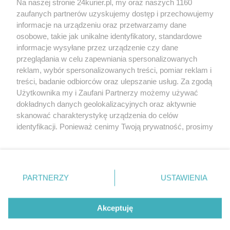
Na naszej stronie 24kurier.pl, my oraz naszych 1160
Życzenia z Grenlandii. Samotny żeglarz
zaufanych partnerów uzyskujemy dostęp i przechowujemy
pozdrawia
informacje na urządzeniu oraz przetwarzamy dane
osobowe, takie jak unikalne identyfikatory, standardowe
POGODA
informacje wysyłane przez urządzenie czy dane
przeglądania w celu zapewniania spersonalizowanych
reklam, wybór spersonalizowanych treści, pomiar reklam i
treści, badanie odbiorców oraz ulepszanie usług. Za zgodą
19
℃
Użytkownika my i Zaufani Partnerzy możemy używać
dokładnych danych geolokalizacyjnych oraz aktywnie
Zobacz prognozę na 3 dni
skanować charakterystykę urządzenia do celów
identyfikacji. Ponieważ cenimy Twoją prywatność, prosimy
o zgodę na korzystanie z tych technologii poprzez
kliknięcie „Akceptuję”. Zgoda jest dobrowolna i zawsze
możesz ją zmienić/wycofać klikając przycisk ustawień
prywatności znajdujący się w lewym dolnym rogu strony
PARTNERZY
USTAWIENIA
Copyright © 2022 Kurier Szczeciński sp. z o.o.
. Niektóre rodzaje przetwarzania danych nie wymagają
Wszelkie prawa zastrzeżone
zgody użytkownika, ale masz prawo sprzeciwić się
Kontakt
Nota wydawnicza
Nota prawna
takiemu przetwarzaniu. Preferencje będą miały
Akceptuję
zastosowania tylko na tej witrynie.
Polityka prywatności
Reklama