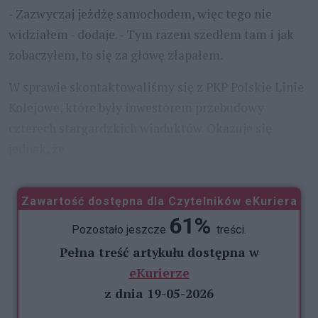
- Zazwyczaj jeżdżę samochodem, więc tego nie
widziałem - dodaje. - Tym razem szedłem tam i jak
zobaczyłem, to się za głowę złapałem.
W sprawie skontaktowaliśmy się z PKP Polskie Linie
Kolejowe, które były inwestorem przebudowy
czterech stargardzkich wiaduktów. Okazuje się
jednak, że
...
Zawartość dostępna dla Czytelników eKuriera
61%
Pozostało jeszcze
treści.
Pełna treść artykułu dostępna w
eKurierze
z dnia 19-05-2026