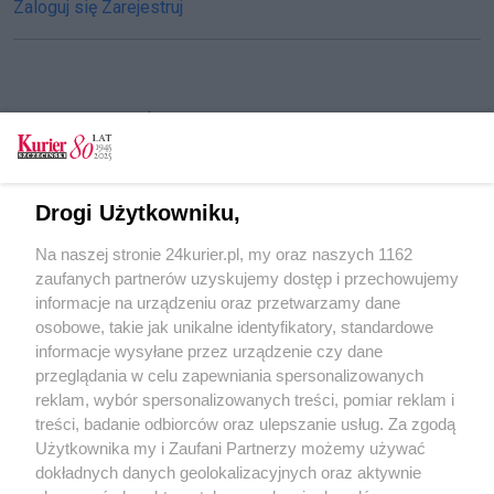
Zaloguj się
Zarejestruj
CZYTAJ TAKŻE
Polka była więziona w mieszkaniu w
Niemczech. Międzynarodowa akcja policji
Drogi Użytkowniku,
Stargard zaprasza na Zjazd Hanzy
Na naszej stronie 24kurier.pl, my oraz naszych 1162
Wystawa przy dworcu i sportowe emocje na
zaufanych partnerów uzyskujemy dostęp i przechowujemy
stadionie
informacje na urządzeniu oraz przetwarzamy dane
osobowe, takie jak unikalne identyfikatory, standardowe
POGODA
informacje wysyłane przez urządzenie czy dane
przeglądania w celu zapewniania spersonalizowanych
reklam, wybór spersonalizowanych treści, pomiar reklam i
treści, badanie odbiorców oraz ulepszanie usług. Za zgodą
22
℃
Użytkownika my i Zaufani Partnerzy możemy używać
dokładnych danych geolokalizacyjnych oraz aktywnie
Zobacz prognozę na 3 dni