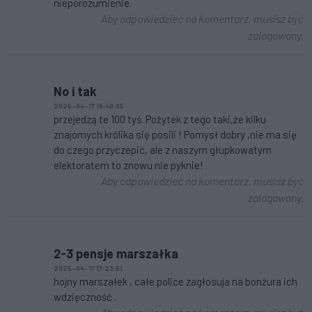
nieporozumienie.
Aby odpowiedzieć na komentarz, musisz być
zalogowany.
No i tak
2025-04-17 18:40:05
przejedzą te 100 tyś. Pożytek z tego taki,że kilku
znajomych królika się posili ! Pomysł dobry ,nie ma się
do czego przyczepić, ale z naszym głupkowatym
elektoratem to znowu nie pyknie!
Aby odpowiedzieć na komentarz, musisz być
zalogowany.
2-3 pensje marszałka
2025-04-17 17:23:51
hojny marszałek , całe police zagłosuja na bonżura ich
wdzięczność .