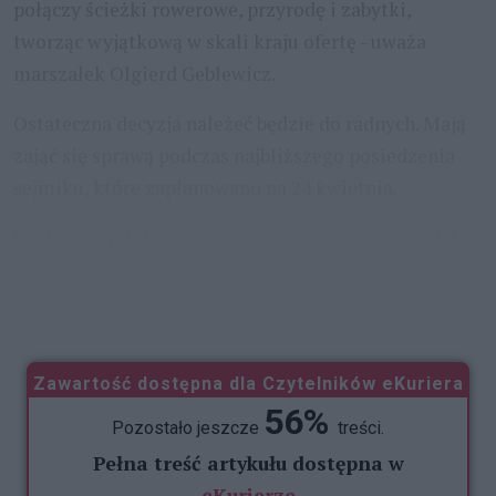
połączy ścieżki rowerowe, przyrodę i zabytki,
tworząc wyjątkową w skali kraju ofertę - uważa
marszałek Olgierd Geblewicz.
Ostateczna decyzja należeć będzie do radnych. Mają
zająć się sprawą podczas najbliższego posiedzenia
sejmiku, które zaplanowano na 24 kwietnia.
Realizacja pilotażu programu „Samorządowy szlak
wodny" planowana jest od 28 czerwca do 24 sierpnia
tego
...
Zawartość dostępna dla Czytelników eKuriera
56%
Pozostało jeszcze
treści.
Pełna treść artykułu dostępna w
eKurierze