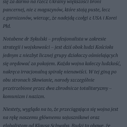
się za darmo na rzecz Ukrainy większości broni
pancernej, nie z magazynów, które stoją puste, lecz
z garnizonów, wierząc, że nadejdą czołgi z USA i Korei
Płd.
Notabene dr Sykulski – profesjonalista w zakresie
strategii i wojskowości – jest dziś obok ludzi Kościoła
jednym z niezbyt licznej grupy działaczy ośmielających
się orędować za pokojem. Każda wojna kaleczy ludzkość,
nakręca irracjonalną spiralę nienawiści. W tej giną po
obu stronach Słowianie, narody szczególnie
przetrzebione przez dwa zbrodnicze totalitaryzmy –
komunizm i nazizm.
Niestety, wygląda na to, że przeciągająca się wojna jest
na rękę naszemu głównemu sojusznikowi oraz
globalistom od Klausa Schwaba. Budzi to obawę, że