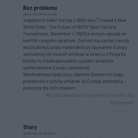
Bez problemu
2023-02-08 23:24:08
znajdziecie tekst Sorosa z 1993 roku ("Toward a New
World Order: The Future of NATO" Open Society
Foundations, November 1, 1993) w którym opisuje on
konflikt rosyjsko-ukraiński. Zachód ma zasilać narody
wschodniej Europy materialnie by obywatele Europy
zachodniej nie musieli umierać w starciu z Rosją bo
byłoby to nieakceptowalne z punktu widzenia
społeczeństw Europy zachodniej.
Wschodnioeuropejczycy zdaniem Sorosa nie mają
problemów z tym by umierać za Europę zachodnią -
jesteśmy dla nich mięsem
Aby odpowiedzieć na komentarz, musisz być
zalogowany.
Stary
2023-02-08 08:39:17