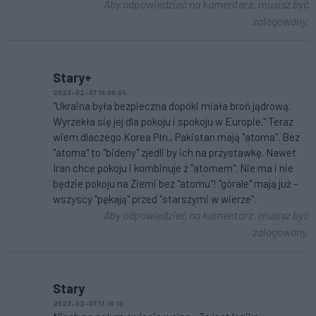
Aby odpowiedzieć na komentarz, musisz być
zalogowany.
Stary+
2023-02-07 16:06:04
"Ukraina była bezpieczna dopóki miała broń jądrową.
Wyrzekła się jej dla pokoju i spokoju w Europie." Teraz
wiem dlaczego Korea Płn., Pakistan mają "atoma". Bez
"atoma" to "bideny" zjedli by ich na przystawkę. Nawet
Iran chce pokoju i kombinuje z "atomem". Nie ma i nie
będzie pokoju na Ziemi bez "atomu"! "górale" mają już -
wszyscy "pękają" przed "starszymi w wierze".
Aby odpowiedzieć na komentarz, musisz być
zalogowany.
Stary
2023-02-07 13:16:18