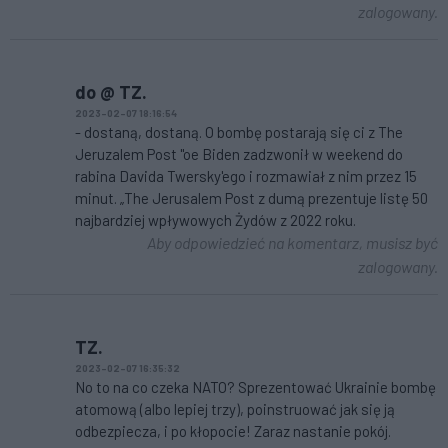
zalogowany.
do @ TZ.
2023-02-07 18:16:54
- dostaną, dostaną. O bombę postarają się ci z The
Jeruzalem Post "oe Biden zadzwonił w weekend do
rabina Davida Twersky'ego i rozmawiał z nim przez 15
minut. „The Jerusalem Post z dumą prezentuje listę 50
najbardziej wpływowych Żydów z 2022 roku.
Aby odpowiedzieć na komentarz, musisz być
zalogowany.
TZ.
2023-02-07 16:35:32
No to na co czeka NATO? Sprezentować Ukrainie bombę
atomową (albo lepiej trzy), poinstruować jak się ją
odbezpiecza, i po kłopocie! Zaraz nastanie pokój.