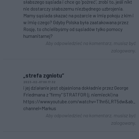
słabszego sąsiada i chce go 'pożreć', zrobi to, jeśli nikt
nie dostarczy słabszemu niezbędnego uzbrojenia.
Mamy sąsiada skazać na pożarcie w imię pokoju z kim i
w imię czego? Gdyby Polska była zaatakowana przez
Rosję, to chcielibyśmy od sąsiadów tylko pomocy
humanitarnej?
Aby odpowiedzieć na komentarz, musisz być
zalogowany.
„strefa zgniotu”
2023-02-07 00:17:32
i jej działanie jest objaśniona dokładnie przez George
Friedmana z "firmy" STRATFOR (j. niemiecki) na
https://www.youtube.com/watchv=T1hn5LRT5dw&ab_
channel=Markus
Aby odpowiedzieć na komentarz, musisz być
zalogowany.