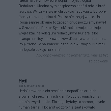
Niech na całym świecie wojna... To jest logika
Redaktora. Ukraina była bezpieczna dopóki miała broń
jądrową. Wyrzekła się jej dla pokoju i spokoju w Europie.
Mamy teraz tego skutki. Polska nie ma jej wcale. Jak
Rosja zajmie Ukrainę to zapach onuc poczujemy nawet
w Szczecinie. Doktor Sykulski może swoje prelekcje
wygłaszać na kolegium redakcyjnym Kuriera, albo
stanąć na ulicy obok świadków...Koordynator nie ma na
imię Michał, a na świecie jest około 40 wojen. Nie ma i
nie będzie pokoju na Ziemi
Aby odpowiedzieć na komentarz, musisz być
zalogowany.
Myśl
2023-02-07 10:33:31
Jedni słowianie chrześcijanie napadli na drugich
słowian chrześcijan i ich kraj. Po obu stronach giną i
cierpią zwykli ludzie. Dla kogo byłaby ta pomoc jedynie
humanitarna? Mocarstwo zbrojnie zaatakowało