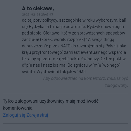
A to ciekawe,
2023-02-06 21:43:43
do tej pory politycy, szczególnie w roku wyborczym, bali
się Rydzyka, a tu nagle odwrotnie. Rydzyk chowa ogon
pod siebie. Ciekawe, który ze sprawdzonych sposobów
zadziałał (korek, worek, rozporek)? A swoją drogą
dopuszczenie przez NATO do rozbrojenia się Polski (jako
kraju przyfrontowego) zamiast ewentualnego wsparcia
Ukrainy sprzętem z głębi paktu świadczy, że ten pakt w
d*pie nas i nasz los ma. Do zgniotu w imię "wolnego"
świata. Wystawieni tak jak w 1939.
Aby odpowiedzieć na komentarz, musisz być
zalogowany.
Tylko zalogowani użytkownicy mają możliwość
komentowania
Zaloguj się
Zarejestruj