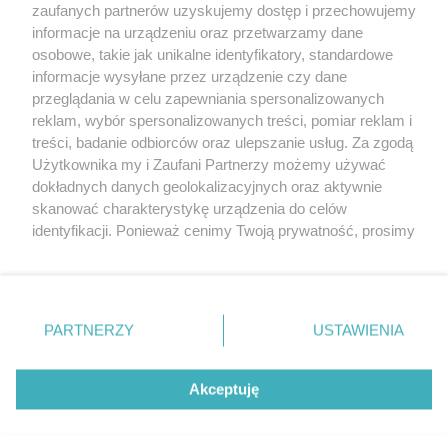
zaufanych partnerów uzyskujemy dostęp i przechowujemy
2021 - lipiec (4)
informacje na urządzeniu oraz przetwarzamy dane
2021 - czerwiec (4)
osobowe, takie jak unikalne identyfikatory, standardowe
2021 - maj (5)
informacje wysyłane przez urządzenie czy dane
2021 - kwiecień (4)
przeglądania w celu zapewniania spersonalizowanych
2021 - marzec (5)
reklam, wybór spersonalizowanych treści, pomiar reklam i
2021 - luty (3)
treści, badanie odbiorców oraz ulepszanie usług. Za zgodą
2021 - styczeń (5)
Użytkownika my i Zaufani Partnerzy możemy używać
dokładnych danych geolokalizacyjnych oraz aktywnie
skanować charakterystykę urządzenia do celów
identyfikacji. Ponieważ cenimy Twoją prywatność, prosimy
o zgodę na korzystanie z tych technologii poprzez
kliknięcie „Akceptuję”. Zgoda jest dobrowolna i zawsze
możesz ją zmienić/wycofać klikając przycisk ustawień
prywatności znajdujący się w lewym dolnym rogu strony
PARTNERZY
USTAWIENIA
Copyright © 2022 Kurier Szczeciński sp. z o.o.
. Niektóre rodzaje przetwarzania danych nie wymagają
Wszelkie prawa zastrzeżone
zgody użytkownika, ale masz prawo sprzeciwić się
Kontakt
Nota wydawnicza
Nota prawna
takiemu przetwarzaniu. Preferencje będą miały
Akceptuję
zastosowania tylko na tej witrynie.
Polityka prywatności
Reklama
Zapoznaj się z poniższymi informacjami, abyś mógł