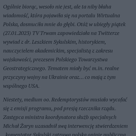
Ogólnie biorąc, wesoło nie jest, ale ta niby błaha
wiadomość, która pojawiła się na portalu Wirtualna
Polska, dosmuciła mnie do głębi. Otóż w ubiegły piątek
(27.01.2023) TV Trwam zapowiedziała na Twitterze
wywiad z dr. Leszkiem Sykulskim, historykiem,
nauczycielem akademickim, specjalistą z zakresu
wojskowości, prezesem Polskiego Towarzystwa
Geostrategicznego. Tematem miały być m.in. realne
przyczyny wojny na Ukrainie oraz… co mają z tym
wspólnego USA.
Niestety, medium oo. Redemptorystów musiało wycofać
się z emisji programu, pod presją rzecznika rządu.
Zastępca ministra koordynatora służb specjalnych
Michał Żaryn uzasadnił swą interwencję stwierdzeniem
„komentator Sykulski zatruwa polską opinię publiczną