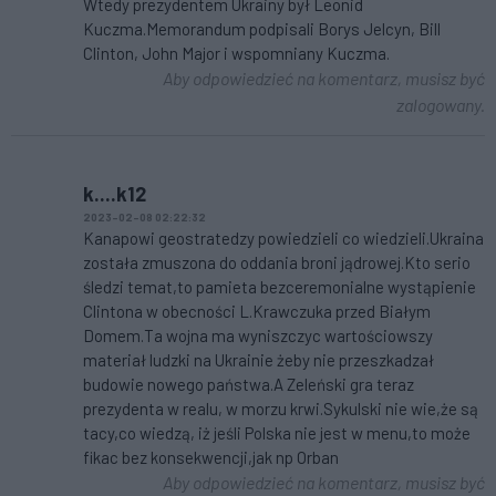
Wtedy prezydentem Ukrainy był Leonid
Kuczma.Memorandum podpisali Borys Jelcyn, Bill
Clinton, John Major i wspomniany Kuczma.
Aby odpowiedzieć na komentarz, musisz być
zalogowany.
k....k12
2023-02-08 02:22:32
Kanapowi geostratedzy powiedzieli co wiedzieli.Ukraina
została zmuszona do oddania broni jądrowej.Kto serio
śledzi temat,to pamieta bezceremonialne wystąpienie
Clintona w obecności L.Krawczuka przed Białym
Domem.Ta wojna ma wyniszczyc wartościowszy
materiał ludzki na Ukrainie żeby nie przeszkadzał
budowie nowego państwa.A Zeleński gra teraz
prezydenta w realu, w morzu krwi.Sykulski nie wie,że są
tacy,co wiedzą, iż jeśli Polska nie jest w menu,to może
fikac bez konsekwencji,jak np Orban
Aby odpowiedzieć na komentarz, musisz być