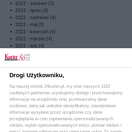
2022 - sierpień (5)
2022 - lipiec (4)
2022 - czerwiec (4)
2022 - maj (5)
2022 - kwiecień (4)
2022 - marzec (4)
2022 - luty (4)
2022 - styczeń (5)
2021 - grudzień (4)
2021 - listopad (5)
2021 - październik (4)
Drogi Użytkowniku,
2021 - wrzesień (4)
Na naszej stronie 24kurier.pl, my oraz naszych 1162
2021 - sierpień (4)
zaufanych partnerów uzyskujemy dostęp i przechowujemy
2021 - lipiec (4)
informacje na urządzeniu oraz przetwarzamy dane
2021 - czerwiec (4)
osobowe, takie jak unikalne identyfikatory, standardowe
2021 - maj (5)
informacje wysyłane przez urządzenie czy dane
2021 - kwiecień (4)
przeglądania w celu zapewniania spersonalizowanych
2021 - marzec (5)
reklam, wybór spersonalizowanych treści, pomiar reklam i
2021 - luty (3)
treści, badanie odbiorców oraz ulepszanie usług. Za zgodą