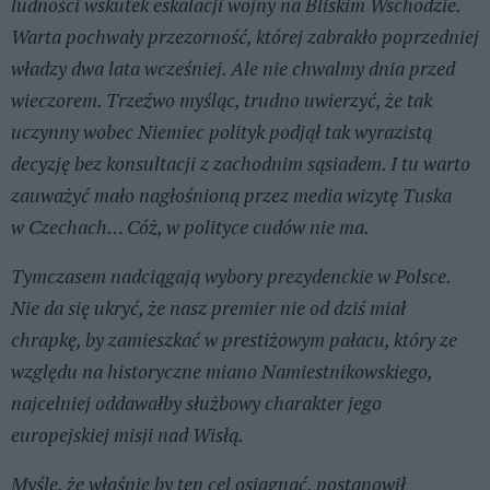
ludności wskutek eskalacji wojny na Bliskim Wschodzie.
Warta pochwały przezorność, której zabrakło poprzedniej
władzy dwa lata wcześniej. Ale nie chwalmy dnia przed
wieczorem. Trzeźwo myśląc, trudno uwierzyć, że tak
uczynny wobec Niemiec polityk podjął tak wyrazistą
decyzję bez konsultacji z zachodnim sąsiadem. I tu warto
zauważyć mało nagłośnioną przez media wizytę Tuska
w Czechach… Cóż, w polityce cudów nie ma.
Tymczasem nadciągają wybory prezydenckie w Polsce.
Nie da się ukryć, że nasz premier nie od dziś miał
chrapkę, by zamieszkać w prestiżowym pałacu, który ze
względu na historyczne miano Namiestnikowskiego,
najcelniej oddawałby służbowy charakter jego
europejskiej misji nad Wisłą.
Myślę, że właśnie by ten cel osiągnąć, postanowił