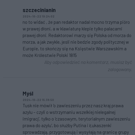
szczecinianin
2024-10-22 19:24:02
no to widać , że pan redaktor nadal mocno trzyma pióro
w prawej dłoni, a w klawiaturę klepie tylko palacami
prawej dłoni. Redaktorowi marzy się Polska od morza do
morza, a jak zwykle, jesli nie bedzie zgody politycznej w
Europie, to skończy się na Księstwie Warszawskim a
może Królestwie Polski 1815
Aby odpowiedzieć na komentarz, musisz być
zalogowany.
Myśl
2024-10-22 15:39:50
Tusk nie mówił 'o zawieszeniu przez nasz kraj prawa
azylu – czyli o wstrzymaniu wszelkiej nielegalnej
imigracj', tylko o 'czasowym, terytorialnym zawieszeniu
prawa do azylu', bo służby Putina i Łukaszenki
sprowadzają, przygotowują i wysyłają na granicę grupy