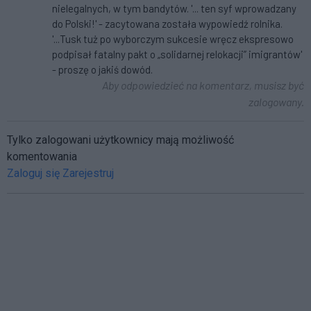
nielegalnych, w tym bandytów. '... ten syf wprowadzany
do Polski!' - zacytowana została wypowiedź rolnika.
'...Tusk tuż po wyborczym sukcesie wręcz ekspresowo
podpisał fatalny pakt o „solidarnej relokacji” imigrantów'
- proszę o jakiś dowód.
Aby odpowiedzieć na komentarz, musisz być
zalogowany.
Tylko zalogowani użytkownicy mają możliwość
komentowania
Zaloguj się
Zarejestruj