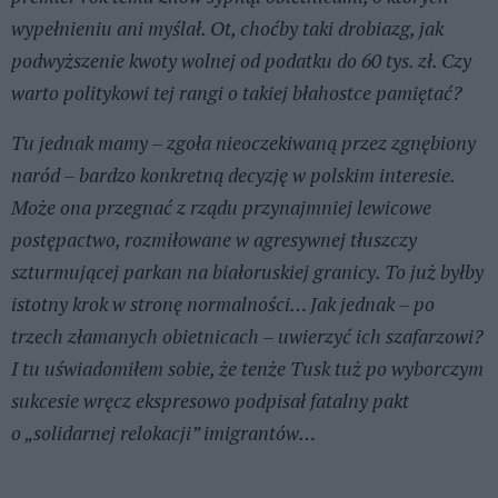
wypełnieniu ani myślał. Ot, choćby taki drobiazg, jak
podwyższenie kwoty wolnej od podatku do 60 tys. zł. Czy
warto politykowi tej rangi o takiej błahostce pamiętać?
Tu jednak mamy – zgoła nieoczekiwaną przez zgnębiony
naród – bardzo konkretną decyzję w polskim interesie.
Może ona przegnać z rządu przynajmniej lewicowe
postępactwo, rozmiłowane w agresywnej tłuszczy
szturmującej parkan na białoruskiej granicy. To już byłby
istotny krok w stronę normalności… Jak jednak – po
trzech złamanych obietnicach – uwierzyć ich szafarzowi?
I tu uświadomiłem sobie, że tenże Tusk tuż po wyborczym
sukcesie wręcz ekspresowo podpisał fatalny pakt
o „solidarnej relokacji” imigrantów…