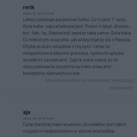
rerik
2024-10-24 17:37:46
Lekarz pokazuje pacjentowi kółko, Co to jest ?- pyta.
Goła baba- odpowiada pacjent. Potem trójkąt, drzewo,
kot, fale, itp. Odpowiedź zawsze taka sama- Goła baba.
Co niektórym wszystko, jak widzę kojarzy się z Rassiją.
Chyba za dużo związków z nią było i teraz ta
niespełniona a obecnie grzeszna, tęsknota upływa
wszelkimi szczelinami. Dajcie sobie siana, bo te
obszczekiwania zza płota są mało smaczne i
kompletnie niemerytoryczne.
Aby odpowiedzieć na komentarz, musisz być
zalogowany.
aja
2024-10-24 13:18:04
Coraz bardziej mam wrażenie, że redaktor jest takim
rosyjskim niedźwiedziem w skórze orła bielika.