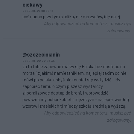
ciekawy
2024-10-23 08:06:18
coś nudno przy tym stoliku, nie ma żygów, idę dalej
Aby odpowiedzieć na komentarz, musisz być
zalogowany.
@szczecinianin
2024-10-22 22:09:35
za to tobie zapewne marzy się Polska bez dostępu do
morza i z jakimś namiestnikiem, najlepiej takim co nie
mówi po polsku cobyś nie musiał się wstydzić... By
zapobiec temu o czym piszesz wystarczy
zliberalizować dostęp do broni, i wprowadzić
powszechny pobór kobiet i mężczyzn - najlepiej według
wzorów izraelskich tj miedzy szkołą średnią a wyższą.
Aby odpowiedzieć na komentarz, musisz być
zalogowany.