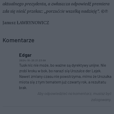
aktualnego prezydenta, a zwłaszcza odpowiedź premiera
zda się nieść przekaz: „porzućcie wszelką nadzieję”.
©℗
Janusz ŁAWRYNOWICZ
Komentarze
Edgar
2024-10-25 21:23:08
Tusk nic nie może, bo ważne są dyrektywy unijne. Nie
zrobi kroku w bok, bo narazi się Urszulce der Lejek.
Nawet zmiany czasu nie powstrzyma, mimo że Urszulka
miota się z tym tematem już czwarty rok, a rezultatu
brak.
Aby odpowiedzieć na komentarz, musisz być
zalogowany.