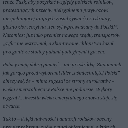
tenże Tusk, aby pozyskać względy polskich rolników,
protestujących przeciw nielegalnemu przywozowi
niespełniającej unijnych zasad żywności z Ukrainy,
głośno złorzeczył na „ten syf wprowadzany do Polski!”.
Natomiast już jako premier nowego rządu, transportów
„syfu” nie wstrzymał, a zbuntowane chłopstwo kazał
przegonić ze stolicy pałami policyjnymi i gazem.
Polacy mają dobrą pamięć… ino przykrótką. Zapomnieli,
jak gorąco przed wyborami lider „uśmiechniętej Polski”
obiecywał, że – mimo sugestii ze strony eurokratów –
wieku emerytalnego w Polsce nie podniesie. Wybory
wygrał i… kwestia wieku emerytalnego znowu staje się
otwarta.
Tak to – dzięki naiwności i amnezji rodaków obecny
premier rok temu znów sypnął obietnicami, o których