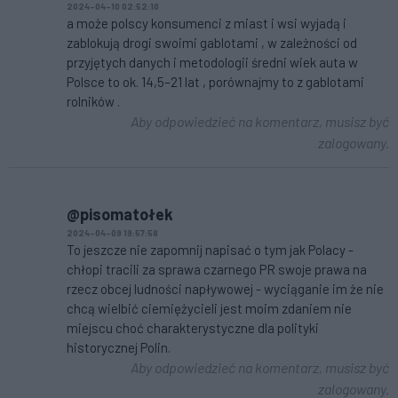
2024-04-10 02:52:10
a może polscy konsumenci z miast i wsi wyjadą i
zablokują drogi swoimi gablotami , w zależności od
przyjętych danych i metodologii średni wiek auta w
Polsce to ok. 14,5–21 lat , porównajmy to z gablotami
rolników .
Aby odpowiedzieć na komentarz, musisz być
zalogowany.
@pisomatołek
2024-04-09 19:57:58
To jeszcze nie zapomnij napisać o tym jak Polacy -
chłopi tracili za sprawa czarnego PR swoje prawa na
rzecz obcej ludności napływowej - wyciąganie im że nie
chcą wielbić ciemiężycieli jest moim zdaniem nie
miejscu choć charakterystyczne dla polityki
historycznej Polin.
Aby odpowiedzieć na komentarz, musisz być
zalogowany.