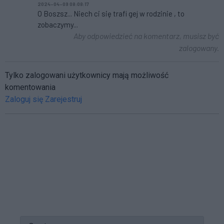
2024-04-09 08:08:17
O Boszsz... Niech ci się trafi gej w rodzinie , to
zobaczymy...
Aby odpowiedzieć na komentarz, musisz być
zalogowany.
Tylko zalogowani użytkownicy mają możliwość
komentowania
Zaloguj się
Zarejestruj