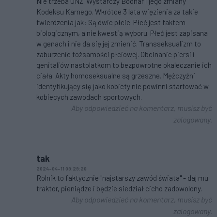
Nie trzeba ONZ. Wystarczy Bodnar i jego zmiany
Kodeksu Karnego. Wkrótce 3 lata więzienia za takie
twierdzenia jak: Są dwie płcie. Płeć jest faktem
biologicznym, a nie kwestią wyboru. Płeć jest zapisana
w genach i nie da się jej zmienić. Transseksualizm to
zaburzenie tożsamości płciowej. Obcinanie piersi i
genitaliów nastolatkom to bezpowrotne okaleczanie ich
ciała. Akty homoseksualne są grzeszne. Mężczyźni
identyfikujący się jako kobiety nie powinni startować w
kobiecych zawodach sportowych.
Aby odpowiedzieć na komentarz, musisz być
zalogowany.
tak
2024-04-11 09:29:26
Rolnik to faktycznie "najstarszy zawód świata" - daj mu
traktor, pieniądze i będzie siedział cicho zadowolony.
Aby odpowiedzieć na komentarz, musisz być
zalogowany.