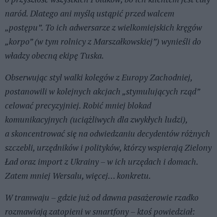
naród. Dlatego ani myślą ustąpić przed walcem
„postępu”. To ich adwersarze z wielkomiejskich kręgów
„korpo” (w tym rolnicy z Marszałkowskiej”) wynieśli do
władzy obecną ekipę Tuska.
Obserwując styl walki kolegów z Europy Zachodniej,
postanowili w kolejnych akcjach „stymulujących rząd”
celować precyzyjniej. Robić mniej blokad
komunikacyjnych (uciążliwych dla zwykłych ludzi),
a skoncentrować się na odwiedzaniu decydentów różnych
szczebli, urzędników i polityków, którzy wspierają Zielony
Ład oraz import z Ukrainy – w ich urzędach i domach.
Zatem mniej Wersalu, więcej… konkretu.
W tramwaju – gdzie już od dawna pasażerowie rzadko
rozmawiają zatopieni w smartfony – ktoś powiedział: