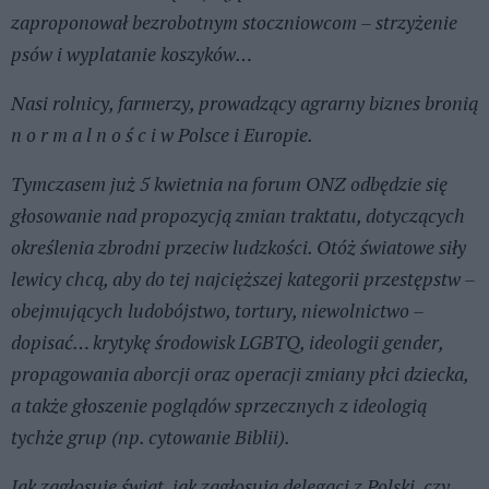
zaproponował bezrobotnym stoczniowcom – strzyżenie
psów i wyplatanie koszyków…
Nasi rolnicy, farmerzy, prowadzący agrarny biznes bronią
n o r m a l n o ś c i w Polsce i Europie.
Tymczasem już 5 kwietnia na forum ONZ odbędzie się
głosowanie nad propozycją zmian traktatu, dotyczących
określenia zbrodni przeciw ludzkości. Otóż światowe siły
lewicy chcą, aby do tej najcięższej kategorii przestępstw –
obejmujących ludobójstwo, tortury, niewolnictwo –
dopisać… krytykę środowisk LGBTQ, ideologii gender,
propagowania aborcji oraz operacji zmiany płci dziecka,
a także głoszenie poglądów sprzecznych z ideologią
tychże grup (np. cytowanie Biblii).
Jak zagłosuje świat, jak zagłosują delegaci z Polski, czy