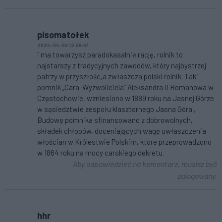
pisomatołek
2024-04-09 12:56:47
i ma towarzysz paradokasalnie rację, rolnik to
najstarszy z tradycyjnych zawodów, który najbystrzej
patrzy w przyszłość,a zwłaszcza polski rolnik. Taki
pomnik „Cara-Wyzwoliciela” Aleksandra II Romanowa w
Częstochowie, wzniesiono w 1889 roku na Jasnej Górze
w sąsiedztwie zespołu klasztornego Jasna Góra ,
Budowę pomnika sfinansowano z dobrowolnych,
składek chłopów, doceniających wagę uwłaszczenia
włościan w Królestwie Polskim, które przeprowadzono
w 1864 roku na mocy carskiego dekretu.
Aby odpowiedzieć na komentarz, musisz być
zalogowany.
hhr