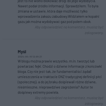
jest to nie wolno blokować drogi do jego wydobycia.
Nawet podał źródło informacji. Sprawdziłem. To była
zmiana w ustawie, która daje możliwość tylko
wprowadzenia zakazu zabudowy.Widziałem w kopalni
gazu jak można wydobywać gaz pod polem obok.
Aby odpowiedzieć na komentarz, musisz być
zalogowany.
Myśl
2024-04-10 12:09:21
W blogu można prawie wszystko, m.in. tworzyć lub
powtarzać fejki. Chodzi o dziwne informacje z końcówki
bloga. Czy nie jest tak, że fundamentaliści żądali
umieszczenia w traktacie ONZ tradycyjnej definicji płci
(społecznej), a do jej braku dośpiewali różne dziwne,
nieśmieszne, nieprawdziwe zagrożenia? Autor te
dośpiewy extremy powiela.
Aby odpowiedzieć na komentarz, musisz być
zalogowany.