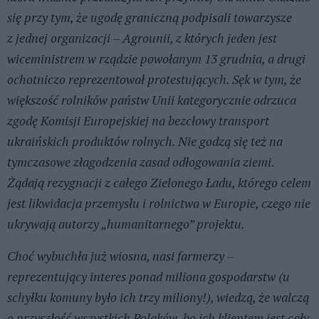
się przy tym, że ugodę graniczną podpisali towarzysze
z jednej organizacji – Agrounii, z których jeden jest
wiceministrem w rządzie powołanym 13 grudnia, a drugi
ochotniczo reprezentował protestujących. Sęk w tym, że
większość rolników państw Unii kategorycznie odrzuca
zgodę Komisji Europejskiej na bezcłowy transport
ukraińskich produktów rolnych. Nie godzą się też na
tymczasowe złagodzenia zasad odłogowania ziemi.
Żądają rezygnacji z całego Zielonego Ładu, którego celem
jest likwidacja przemysłu i rolnictwa w Europie, czego nie
ukrywają autorzy „humanitarnego” projektu.
Choć wybuchła już wiosna, nasi farmerzy –
reprezentujący interes ponad miliona gospodarstw (u
schyłku komuny było ich trzy miliony!), wiedzą, że walczą
o przyszłość wszystkich Polaków, bo ich klientem jest cały