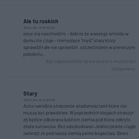
Ale tu ruskich
2024-04-10 19:47:32
onuc się naschodziło - dobrze że waszego smrodu w
domu nie czuje - niemyślące "myśl" stary który
sprawdził ale nie sprawdził, szczecinianin w pierwszym
pokoleniu...
Aby odpowiedzieć na komentarz, musisz być
zalogowany.
Stary
2024-04-10 14:03:36
Autor uwielbia straszenie wiadomościami które nie
muszą być prawdziwe. W poprzednich blogach straszył
że będzie odbierana ludziom ziemia pod którą odkryto
złoża surowców. Bez odszkodowań.Jednocześnie ciągle
twierdzi że pod naszą ziemią pełno bogactwa. Skoro