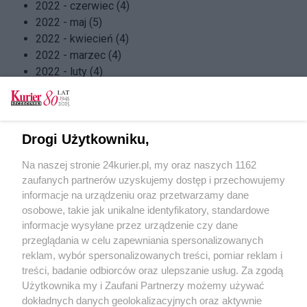
2022 - czerwiec (4)
2022 - maj (5)
2022 - kwiecień (4)
2022 - marzec (4)
2022 - luty (4)
2022 - styczeń (5)
2021 - grudzień (4)
2021 - listopad (5)
2021 - październik (4)
Drogi Użytkowniku,
2021 - wrzesień (4)
Na naszej stronie 24kurier.pl, my oraz naszych 1162
2021 - sierpień (4)
zaufanych partnerów uzyskujemy dostęp i przechowujemy
2021 - lipiec (4)
informacje na urządzeniu oraz przetwarzamy dane
2021 - czerwiec (4)
osobowe, takie jak unikalne identyfikatory, standardowe
2021 - maj (5)
informacje wysyłane przez urządzenie czy dane
2021 - kwiecień (4)
przeglądania w celu zapewniania spersonalizowanych
2021 - marzec (5)
reklam, wybór spersonalizowanych treści, pomiar reklam i
2021 - luty (3)
treści, badanie odbiorców oraz ulepszanie usług. Za zgodą
2021 - styczeń (5)
Użytkownika my i Zaufani Partnerzy możemy używać
dokładnych danych geolokalizacyjnych oraz aktywnie