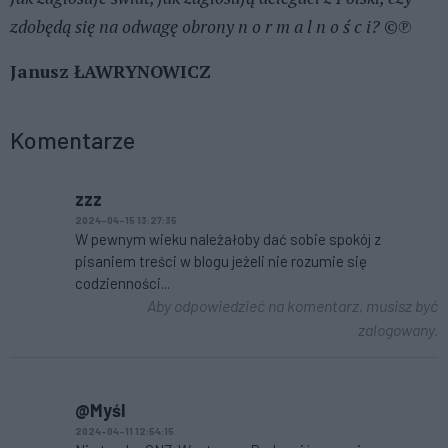
zdobędą się na odwagę obrony n o r m a l n o ś c i?
©℗
Janusz ŁAWRYNOWICZ
Komentarze
zzz
2024-04-15 13:27:35
W pewnym wieku należałoby dać sobie spokój z
pisaniem treści w blogu jeżeli nie rozumie się
codzienności...
Aby odpowiedzieć na komentarz, musisz być
zalogowany.
@Myśl
2024-04-11 12:54:15