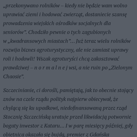
„przekonywano rolników – kiedy nie będzie wam wolno
uprawiać ziemi i hodować zwierząt, dostaniecie szansę
prowadzenia wiejskich ośrodków socjalnych dla
seniorów”. Chodziło pewnie o tych zagubionych
w „kwadransowych miastach”… Już teraz wielu rolników
rozwija biznes agroturystyczny, ale nie zamiast uprawy
roli i hodowli! Wszak agroturyści chcą zakosztować
prawdziwej – n o r m a l n e j wsi, a nie ruin po „Zielonym
Chaosie”.
Szczecinianie, ci dorośli, pamiętają, jak to obecnie stojący
znów na czele rządu polityk najpierw obiecywał, że
chylącą się ku upadkowi, niedofinansowaną przez rząd
Stocznię Szczecińską uratuje przed likwidacją potwornie
bogaty inwestor z Kataru… I w parę miesięcy później, gdy
obietnica okazała się bujdą, premier z Gdańska