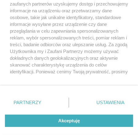
zaufanych partnerów uzyskujemy dostęp i przechowujemy
2021 - lipiec (4)
informacje na urządzeniu oraz przetwarzamy dane
2021 - czerwiec (4)
osobowe, takie jak unikalne identyfikatory, standardowe
2021 - maj (5)
informacje wysyłane przez urządzenie czy dane
2021 - kwiecień (4)
przeglądania w celu zapewniania spersonalizowanych
2021 - marzec (5)
reklam, wybór spersonalizowanych treści, pomiar reklam i
2021 - luty (3)
treści, badanie odbiorców oraz ulepszanie usług. Za zgodą
2021 - styczeń (5)
Użytkownika my i Zaufani Partnerzy możemy używać
dokładnych danych geolokalizacyjnych oraz aktywnie
skanować charakterystykę urządzenia do celów
identyfikacji. Ponieważ cenimy Twoją prywatność, prosimy
o zgodę na korzystanie z tych technologii poprzez
kliknięcie „Akceptuję”. Zgoda jest dobrowolna i zawsze
możesz ją zmienić/wycofać klikając przycisk ustawień
prywatności znajdujący się w lewym dolnym rogu strony
PARTNERZY
USTAWIENIA
Copyright © 2022 Kurier Szczeciński sp. z o.o.
. Niektóre rodzaje przetwarzania danych nie wymagają
Wszelkie prawa zastrzeżone
zgody użytkownika, ale masz prawo sprzeciwić się
Kontakt
Nota wydawnicza
Nota prawna
takiemu przetwarzaniu. Preferencje będą miały
Akceptuję
zastosowania tylko na tej witrynie.
Polityka prywatności
Reklama
Zapoznaj się z poniższymi informacjami, abyś mógł