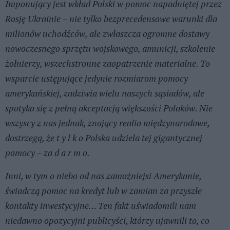
Imponujący jest wkład Polski w pomoc napadniętej przez
Rosję Ukrainie – nie tylko bezprecedensowe warunki dla
milionów uchodźców, ale zwłaszcza ogromne dostawy
nowoczesnego sprzętu wojskowego, amunicji, szkolenie
żołnierzy, wszechstronne zaopatrzenie materialne. To
wsparcie ustępujące jedynie rozmiarom pomocy
amerykańskiej, zadziwia wielu naszych sąsiadów, ale
spotyka się z pełną akceptacją większości Polaków. Nie
wszyscy z nas jednak, znający realia międzynarodowe,
dostrzegą, że t y l k o Polska udziela tej gigantycznej
pomocy – za d a r m o.
Inni, w tym o niebo od nas zamożniejsi Amerykanie,
świadczą pomoc na kredyt lub w zamian za przyszłe
kontakty inwestycyjne… Ten fakt uświadomili nam
niedawno opozycyjni publicyści, którzy ujawnili to, co