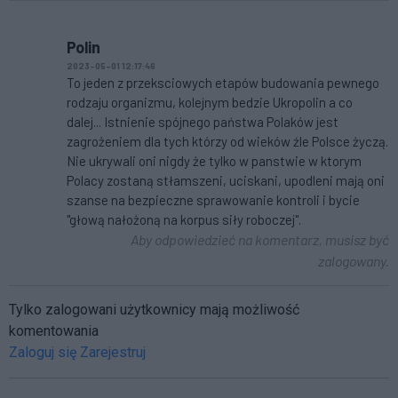
Polin
2023-05-01 12:17:46
To jeden z przeksciowych etapów budowania pewnego
rodzaju organizmu, kolejnym bedzie Ukropolin a co
dalej... Istnienie spójnego państwa Polaków jest
zagrożeniem dla tych którzy od wieków źle Polsce życzą.
Nie ukrywali oni nigdy że tylko w panstwie w ktorym
Polacy zostaną stłamszeni, uciskani, upodleni mają oni
szanse na bezpieczne sprawowanie kontroli i bycie
"głową nałożoną na korpus siły roboczej".
Aby odpowiedzieć na komentarz, musisz być
zalogowany.
Tylko zalogowani użytkownicy mają możliwość
komentowania
Zaloguj się
Zarejestruj