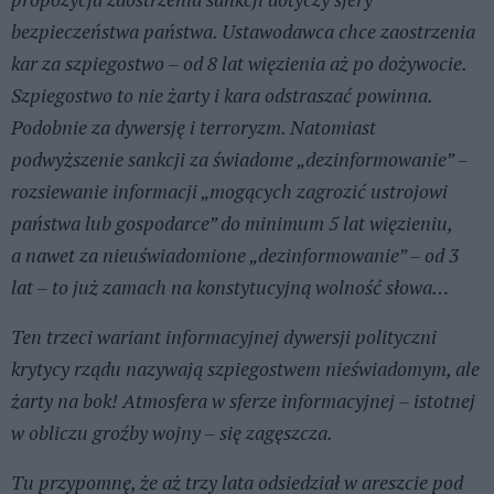
bezpieczeństwa państwa. Ustawodawca chce zaostrzenia
kar za szpiegostwo – od 8 lat więzienia aż po dożywocie.
Szpiegostwo to nie żarty i kara odstraszać powinna.
Podobnie za dywersję i terroryzm. Natomiast
podwyższenie sankcji za świadome „dezinformowanie” –
rozsiewanie informacji „mogących zagrozić ustrojowi
państwa lub gospodarce” do minimum 5 lat więzieniu,
a nawet za nieuświadomione „dezinformowanie” – od 3
lat – to już zamach na konstytucyjną wolność słowa…
Ten trzeci wariant informacyjnej dywersji polityczni
krytycy rządu nazywają szpiegostwem nieświadomym, ale
żarty na bok! Atmosfera w sferze informacyjnej – istotnej
w obliczu groźby wojny – się zagęszcza.
Tu przypomnę, że aż trzy lata odsiedział w areszcie pod