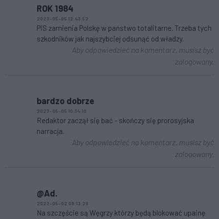
ROK 1984
2023-05-05 12:43:52
PiS zamienia Polskę w państwo totalitarne. Trzeba tych
szkodników jak najszybciej odsunąć od władzy.
Aby odpowiedzieć na komentarz, musisz być
zalogowany.
bardzo dobrze
2023-05-05 10:34:10
Redaktor zaczął się bać - skończy się prorosyjska
narracja.
Aby odpowiedzieć na komentarz, musisz być
zalogowany.
@Ad.
2023-05-02 09:13:28
Na szczęście są Węgrzy którzy będą blokować upainę