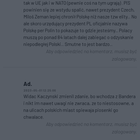
tak w UE jak i w NATO (pewnie coś na tym ugrają) . PiS
powinien się ze wstydu spalić, nawet prezydent Czech,
Miloš Zeman lepiej chronił Polskę niż nasze tzw elity... No
ale skoro urzędujący prezydent PL oficjalnie nazywa
Polskę per Polin to pokazuje to gdzie jesteśmy... Polacy
muszą po ponad 84 latach dalej zabiegać o odzyskanie
niepodległej Polski... Smutne to jest bardzo...
Aby odpowiedzieć na komentarz, musisz być
zalogowany.
Ad.
2023-05-01 12:25:06
Widac Kaczynski zmienil zdanie, bo wchodza z Bandera
i nikt im nawet uwagi nie zwraca, ze to niestosowne, a
na ulicach polskich miast spiewaja piosenki go
chwalace.
Aby odpowiedzieć na komentarz, musisz być
zalogowany.