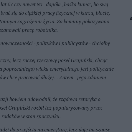
 lat 67 czy nawet 80 - dopóki „baśka kuma", bo swą
rać się do ciężkiej pracy fizycznej w kurzu, błocie,
ieustannym zagrożeniu życia. Za komuny pokazywano
i szanowali pracę robotnika.
nowoczesności - polityków i publicystów - chciałby
zny, lecz raczej rzeczowy poseł Grupiński, chcąc
ia poprzedniego) wieku emerytalnego jest politycznie
ków chce pracować dłużej... Zatem - jego zdaniem -
okazji bowiem udowodnił, że rządowa retoryka o
seł Grupiński rozbił też popularyzowany przez
u rodaków w stan spoczynku.
dzi do przejścia na emeryturę, lecz daje im szansę