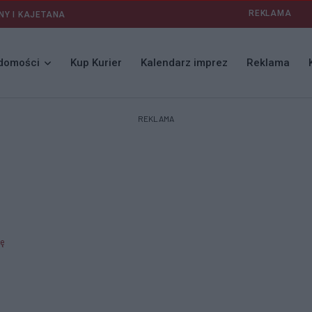
REKLAMA
NY I KAJETANA
domości
Kup Kurier
Kalendarz imprez
Reklama
REKLAMA
sę