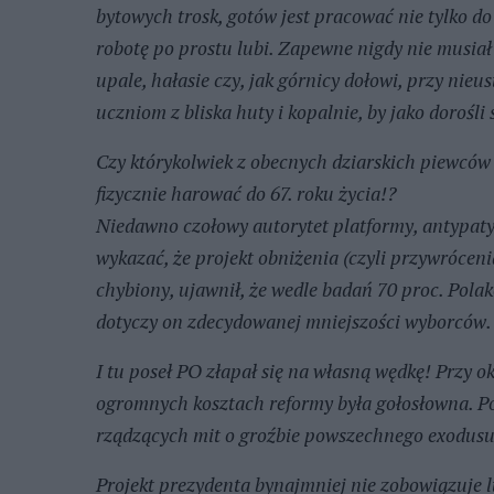
bytowych trosk, gotów jest pracować nie tylko do
robotę po prostu lubi. Zapewne nigdy nie musiał b
upale, hałasie czy, jak górnicy dołowi, przy n
uczniom z bliska huty i kopalnie, by jako dorośl
Czy którykolwiek z obecnych dziarskich piewców 
fizycznie harować do 67. roku życia!?
Niedawno czołowy autorytet platformy, antypatyc
wykazać, że projekt obniżenia (czyli przywrócen
chybiony, ujawnił, że wedle badań 70 proc. Pola
dotyczy on zdecydowanej mniejszości wyborców.
I tu poseł PO złapał się na własną wędkę! Przy 
ogromnych kosztach reformy była gołosłowna. Po
rządzących mit o groźbie powszechnego exodus
Projekt prezydenta bynajmniej nie zobowiązuje lu