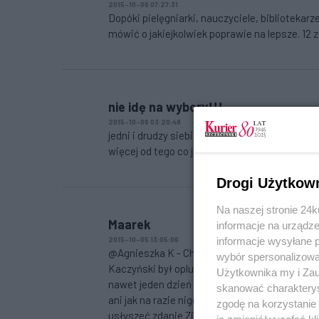
2015-10-06 07:27:31
Dopóki pielęgniarki, nauczyciele, bibliotekarz
mówić o jakiejkolwiek poprawie na lepsze. 12 zł
nie idę na wybory!!!
2015-10-06 03:20:48
jedni i drudzy siebie warci czyli szanowne jaś
więcej od tego co jest teraz. Można powiedzi
Drogi Użytkow
Na naszej stronie 24
Maarek
informacje na urządze
informacje wysyłane 
2015-10-05 13:05:06
@Agnieszka K - Chyba słabo się starali ci me
wybór spersonalizowan
Kaczyński był opluwany na każdym kroku w pr
Użytkownika my i Zau
nawet jeden dzień później. Takiego wylewu ja
skanować charakterys
ani jak na razie nigdy potem, choć próbują D
zgodę na korzystanie 
usłyszeć zdanie Ziobry, o którym Pani wspomi