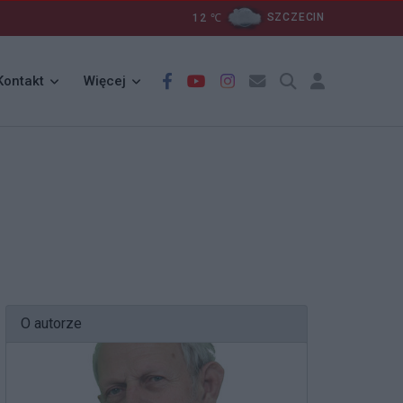
12
℃
SZCZECIN
Kontakt
Więcej
O autorze