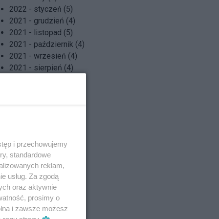
2022 - styczeń (5)
2021 - grudzień (4)
2021 - listopad (5)
2021 - październik (4)
2021 - wrzesień (4)
2021 - sierpień (4)
2021 - lipiec (4)
2021 - czerwiec (4)
2021 - maj (5)
2021 - kwiecień (4)
2021 - marzec (5)
2021 - luty (3)
stęp i przechowujemy
2021 - styczeń (5)
ory, standardowe
alizowanych reklam,
ie usług. Za zgodą
ych oraz aktywnie
watność, prosimy o
wolna i zawsze możesz