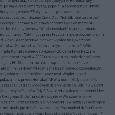
". To była aluzja do służb specjalnych IV RP. Blida, gdy
domu po nią ABW z kamerzystą, popełniła samobójstwo. Innym
ić krytycznej wobec PiS wypowiedzi przewodniczącego
as uroczystości Bożego Ciała. Abp Michalik miał za złe partii
yaborcyjnej, odmawiając prawa ochrony życia od momentu
tko, by nie zacytować w "Wiadomościach" słynnego zdania
diochirurgu: "Nikt nigdy przez tego pana życia pozbawiony nie
liwości. A raz przerwała nawet wywiad na żywo z prof.
sterstwo Sprawiedliwości za zatrzymanie szefa MSWiA
onrada Kornatowskiego i prezesa PZU Jarosława Netzla w
i parlamentarnymi w 2007 r usiłowała nakłonić dziennikarza
iający PO. Obiecała mu nieźle zapłacić. Dziennikarze
ała z nimi językiem władzy, a nie bezstronnego dziennikarza".
snej władzy całkiem nieźle wyczuwał. Wspierał rząd
 pokazując w przeddzień akcji ABW w domu Blidy reportaż o
iS zażądał lustracji środowisk dziennikarskich. Gdy PiS walczył
jbogatszych Polaków. Gdy PiS walczył z wykształciuchami i łże-
 Okrągłego Stołu "narodziła się nie w Warszawie, ale w
ziennikarze (jeszcze nie "niepokorni") i władza byli dostrojeni
ętać, słuchając dziś Skowrońskiego. Rozmodleni dziennikarze
 Zaślepieni polityczną wiarą będą chcieli być "oczami i uszami"