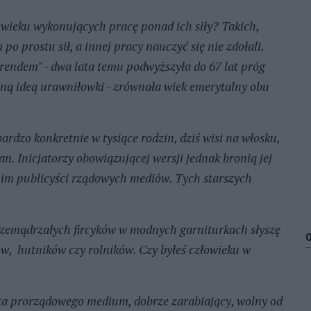
 wieku wykonujących pracę ponad ich siły? Takich,
 po prostu sił, a innej pracy nauczyć się nie zdołali.
trendem" - dwa lata temu podwyższyła do 67 lat próg
czną ideą urawniłowki - zrównała wiek emerytalny obu
ardzo konkretnie w tysiące rodzin, dziś wisi na włosku,
n. Inicjatorzy obowiązującej wersji jednak bronią jej
ą im publicyści rządowych mediów. Tych starszych
 przemądrzałych fircyków w modnych garniturkach słyszę
ków, hutników czy rolników. Czy byłeś człowieku w
a prorządowego medium, dobrze zarabiający, wolny od