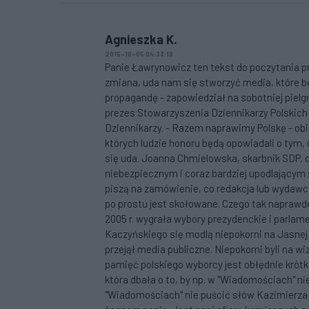
Agnieszka K.
2015-10-05 04:33:18
Panie Ławrynowicz ten tekst do poczytania pr
zmiana, uda nam się stworzyć media, które b
propagandę - zapowiedział na sobotniej piel
prezes Stowarzyszenia Dziennikarzy Polskich
Dziennikarzy. - Razem naprawimy Polskę - obi
których ludzie honoru będą opowiadali o tym,
się uda. Joanna Chmielowska, skarbnik SDP, do
niebezpiecznym i coraz bardziej upodlającym 
piszą na zamówienie, co redakcja lub wydaw
po prostu jest skołowane. Czego tak naprawdę 
2005 r. wygrała wybory prezydenckie i parlam
Kaczyńskiego się modlą niepokorni na Jasnej
przejął media publiczne. Niepokorni byli na wi
pamięć polskiego wyborcy jest obłędnie krótka
która dbała o to, by np. w "Wiadomościach" nie
"Wiadomościach" nie puścić słów Kazimierza 