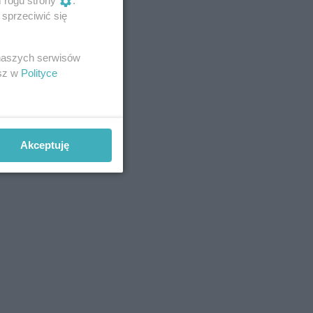
m rogu strony
.
sprzeciwić się
 naszych serwisów
esz w
Polityce
Akceptuję