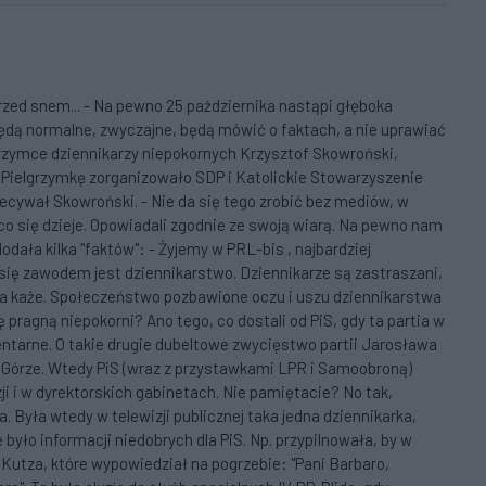
zed snem... - Na pewno 25 października nastąpi głęboka
ędą normalne, zwyczajne, będą mówić o faktach, a nie uprawiać
grzymce dziennikarzy niepokornych Krzysztof Skowroński,
 Pielgrzymkę zorganizowało SDP i Katolickie Stowarzyszenie
ecywał Skowroński. - Nie da się tego zrobić bez mediów, w
 co się dzieje. Opowiadali zgodnie ze swoją wiarą. Na pewno nam
dała kilka "faktów": - Żyjemy w PRL-bis , najbardziej
się zawodem jest dziennikarstwo. Dziennikarze są zastraszani,
ca każe. Społeczeństwo pozbawione oczu i uszu dziennikarstwa
pragną niepokorni? Ano tego, co dostali od PiS, gdy ta partia w
entarne. O takie drugie dubeltowe zwycięstwo partii Jarosława
 Górze. Wtedy PiS (wraz z przystawkami LPR i Samoobroną)
zji i w dyrektorskich gabinetach. Nie pamiętacie? No tak,
. Była wtedy w telewizji publicznej taka jedna dziennikarka,
 było informacji niedobrych dla PiS. Np. przypilnowała, by w
Kutza, które wypowiedział na pogrzebie: "Pani Barbaro,