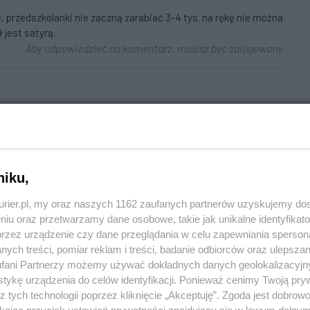
e, przedszkolanki nie zaczną zarabiać 3-4 tys. na rękę nie można
 jest satyrą.
Aby odpowiedzieć na komentarz, musisz być zalogowany.
niepaństwo z PO i PiS proponuje stawkę godzinową 12 zł, 170 zł
eć 25 lat wyzysku pracownika w środku cywilizowanego świata
Aby odpowiedzieć na komentarz, musisz być zalogowany.
niku,
kurier.pl, my oraz naszych 1162 zaufanych partnerów uzyskujemy do
niu oraz przetwarzamy dane osobowe, takie jak unikalne identyfikat
przez urządzenie czy dane przeglądania w celu zapewniania sperson
dialni PiSlamici, którzy opanowali publiczne media skoro Lech
ych treści, pomiar reklam i treści, badanie odbiorców oraz ulepszan
opagandzie od pierwszego do ostatniego dnia prezydentury, a
fani Partnerzy możemy używać dokładnych danych geolokalizacyjn
du nie było nigdy wcześniej w stosunku do żadnego prezydenta,
tykę urządzenia do celów identyfikacji. Ponieważ cenimy Twoją pry
udę flekować. Osobiście nie miałem żadnego problemu, żeby
z tych technologii poprzez kliknięcie „Akceptuję”. Zgoda jest dobro
na, wtedy, kiedy było ono wypowiedziane. Nie wiem jak rozumie