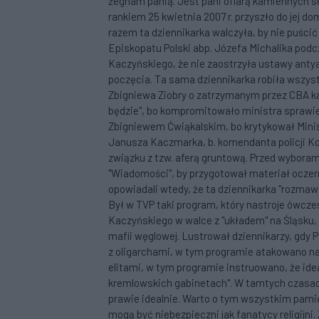
żegnam panią. Jest pani ofiarą kamiennych serc
rankiem 25 kwietnia 2007 r. przyszło do jej 
razem ta dziennikarka walczyła, by nie puśc
Episkopatu Polski abp. Józefa Michalika podcz
Kaczyńskiego, że nie zaostrzyła ustawy ant
poczęcia. Ta sama dziennikarka robiła wszys
Zbigniewa Ziobry o zatrzymanym przez CBA kar
będzie", bo kompromitowało ministra sprawied
Zbigniewem Ćwiąkalskim, bo krytykował Mini
Janusza Kaczmarka, b. komendanta policji K
związku z tzw. aferą gruntową. Przed wyboram
"Wiadomości", by przygotował materiał oczern
opowiadali wtedy, że ta dziennikarka "rozmawi
Był w TVP taki program, który nastroje ówcze
Kaczyńskiego w walce z "układem" na Śląsku,
mafii węglowej. Lustrował dziennikarzy, gdy P
z oligarchami, w tym programie atakowano na
elitami, w tym programie instruowano, że idea
kremlowskich gabinetach". W tamtych czasach d
prawie idealnie. Warto o tym wszystkim pami
mogą być niebezpieczni jak fanatycy religijni.