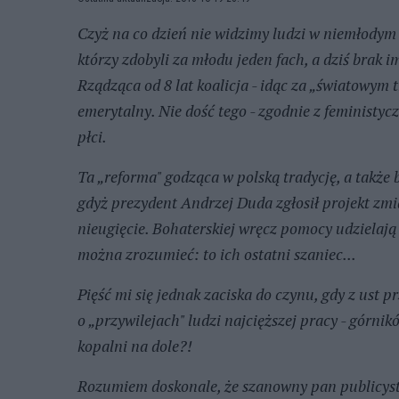
Czyż na co dzień nie widzimy ludzi w niemłodym
którzy zdobyli za młodu jeden fach, a dziś brak im
Rządząca od 8 lat koalicja - idąc za „światowym 
emerytalny. Nie dość tego - zgodnie z feministy
płci.
Ta „reforma" godząca w polską tradycję, a także b
gdyż prezydent Andrzej Duda zgłosił projekt zmia
nieugięcie. Bohaterskiej wręcz pomocy udzielaj
można zrozumieć: to ich ostatni szaniec...
Pięść mi się jednak zaciska do czynu, gdy z ust
o „przywilejach" ludzi najcięższej pracy - górni
kopalni na dole?!
Rozumiem doskonale, że szanowny pan publicyst