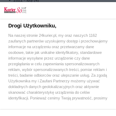
2022 - luty (4)
2022 - styczeń (5)
2021 - grudzień (4)
2021 - listopad (5)
2021 - październik (4)
Drogi Użytkowniku,
2021 - wrzesień (4)
Na naszej stronie 24kurier.pl, my oraz naszych 1162
2021 - sierpień (4)
zaufanych partnerów uzyskujemy dostęp i przechowujemy
2021 - lipiec (4)
informacje na urządzeniu oraz przetwarzamy dane
2021 - czerwiec (4)
osobowe, takie jak unikalne identyfikatory, standardowe
2021 - maj (5)
informacje wysyłane przez urządzenie czy dane
2021 - kwiecień (4)
przeglądania w celu zapewniania spersonalizowanych
2021 - marzec (5)
reklam, wybór spersonalizowanych treści, pomiar reklam i
2021 - luty (3)
treści, badanie odbiorców oraz ulepszanie usług. Za zgodą
2021 - styczeń (5)
Użytkownika my i Zaufani Partnerzy możemy używać
dokładnych danych geolokalizacyjnych oraz aktywnie
skanować charakterystykę urządzenia do celów
identyfikacji. Ponieważ cenimy Twoją prywatność, prosimy
o zgodę na korzystanie z tych technologii poprzez
kliknięcie „Akceptuję”. Zgoda jest dobrowolna i zawsze
możesz ją zmienić/wycofać klikając przycisk ustawień