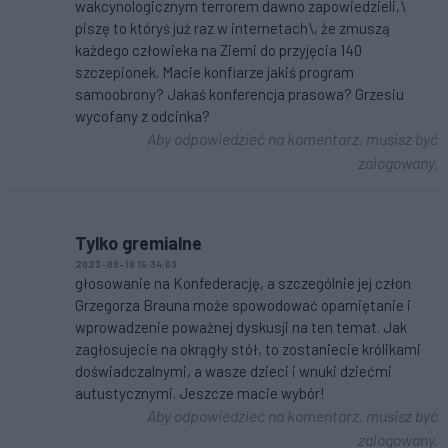
wakcynologicznym terrorem dawno zapowiedzieli,\
piszę to któryś już raz w internetach\, że zmuszą
każdego człowieka na Ziemi do przyjęcia 140
szczepionek. Macie konfiarze jakiś program
samoobrony? Jakaś konferencja prasowa? Grzesiu
wycofany z odcinka?
Aby odpowiedzieć na komentarz, musisz być
zalogowany.
Tylko gremialne
2023-09-18 15:34:03
głosowanie na Konfederację, a szczególnie jej człon
Grzegorza Brauna może spowodować opamiętanie i
wprowadzenie poważnej dyskusji na ten temat. Jak
zagłosujecie na okrągły stół, to zostaniecie królikami
doświadczalnymi, a wasze dzieci i wnuki dziećmi
autustycznymi. Jeszcze macie wybór!
Aby odpowiedzieć na komentarz, musisz być
zalogowany.