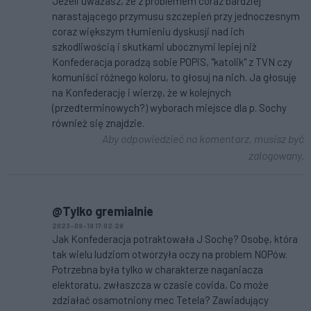
Jeżeli uważasz, że z problemem coraz bardziej
narastającego przymusu szczepień przy jednoczesnym
coraz większym tłumieniu dyskusji nad ich
szkodliwością i skutkami ubocznymi lepiej niż
Konfederacja poradzą sobie POPiS, "katolik" z TVN czy
komuniści różnego koloru, to głosuj na nich. Ja głosuję
na Konfederację i wierzę, że w kolejnych
(przedterminowych?) wyborach miejsce dla p. Sochy
również się znajdzie.
Aby odpowiedzieć na komentarz, musisz być
zalogowany.
@Tylko gremialnie
2023-09-19 17:02:28
Jak Konfederacja potraktowała J Sochę? Osobę, która
tak wielu ludziom otworzyła oczy na problem NOPów.
Potrzebna była tylko w charakterze naganiacza
elektoratu, zwłaszcza w czasie covida, Co może
zdziałać osamotniony mec Tetela? Zawiadujący