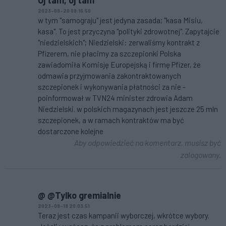
Oj tam, oj tam
2023-09-20 09:16:50
w tym "samograju" jest jedyna zasada; "kasa Misiu,
kasa". To jest przyczyna "polityki zdrowotnej". Zapytajcie
"niedzielskich"; Niedzielski: zerwaliśmy kontrakt z
Pfizerem, nie płacimy za szczepionki Polska
zawiadomiła Komisję Europejską i firmę Pfizer, że
odmawia przyjmowania zakontraktowanych
szczepionek i wykonywania płatności za nie -
poinformował w TVN24 minister zdrowia Adam
Niedzielski. w polskich magazynach jest jeszcze 25 mln
szczepionek, a w ramach kontraktów ma być
dostarczone kolejne
Aby odpowiedzieć na komentarz, musisz być
zalogowany.
@ @Tylko gremialnie
2023-09-19 20:03:51
Teraz jest czas kampanii wyborczej, wkrótce wybory.