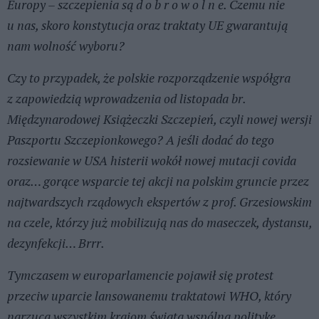
Europy – szczepienia są d o b r o w o l n e. Czemu nie
u nas, skoro konstytucja oraz traktaty UE gwarantują
nam wolność wyboru?
Czy to przypadek, że polskie rozporządzenie współgra
z zapowiedzią wprowadzenia od listopada br.
Międzynarodowej Książeczki Szczepień, czyli nowej wersji
Paszportu Szczepionkowego? A jeśli dodać do tego
rozsiewanie w USA histerii wokół nowej mutacji covida
oraz… gorące wsparcie tej akcji na polskim gruncie przez
najtwardszych rządowych ekspertów z prof. Grzesiowskim
na czele, którzy już mobilizują nas do maseczek, dystansu,
dezynfekcji… Brrr.
Tymczasem w europarlamencie pojawił się protest
przeciw uparcie lansowanemu traktatowi WHO, który
narzuca wszystkim krajom świata wspólną politykę