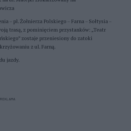
owicza
enia – pl. Żołnierza Polskiego – Farna – Sołtysia –
woją trasą, z pominięciem przystanków: „Teatr
yńskiego” zostaje przeniesiony do zatoki
krzyżowaniu z ul. Farną.
u jazdy.
REKLAMA