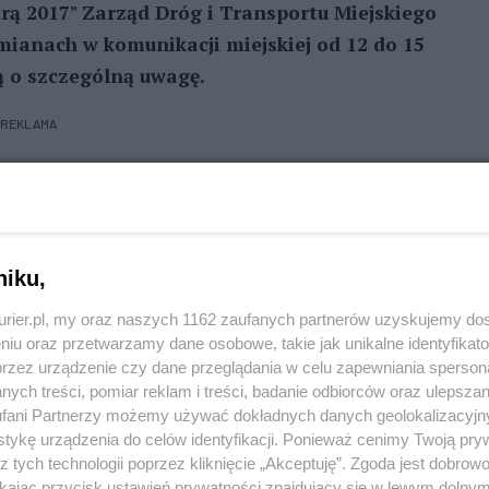
rą 2017" Zarząd Dróg i Transportu Miejskiego
mianach w komunikacji miejskiej od 12 do 15
ą o szczególną uwagę.
REKLAMA
 (odcinek od Kapitańskiej do Bulwar Piastowski)
niku,
15 maja (godz. 5:00). Utrudnień możemy spodziewać
ego i Szczerbcowej.
kurier.pl, my oraz naszych 1162 zaufanych partnerów uzyskujemy do
niu oraz przetwarzamy dane osobowe, takie jak unikalne identyfikat
przez urządzenie czy dane przeglądania w celu zapewniania sperson
ych treści, pomiar reklam i treści, badanie odbiorców oraz ulepszan
 godz. 17.00 do 15 maja do godz. 4.30 nastąpi zmiana
fani Partnerzy możemy używać dokładnych danych geolokalizacyjn
tykę urządzenia do celów identyfikacji. Ponieważ cenimy Twoją pry
z tych technologii poprzez kliknięcie „Akceptuję”. Zgoda jest dobro
ikając przycisk ustawień prywatności znajdujący się w lewym dolny