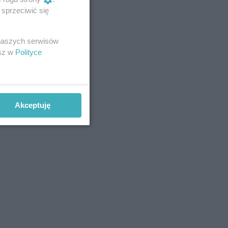
sprzeciwić się
 naszych serwisów
esz w
Polityce
Akceptuję