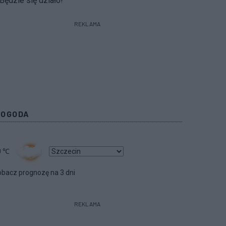
Będzie się działo!
REKLAMA
POGODA
0
℃
bacz prognozę na 3 dni
REKLAMA