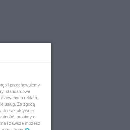
stęp i przechowujemy
ory, standardowe
alizowanych reklam,
ie usług. Za zgodą
ych oraz aktywnie
watność, prosimy o
wolna i zawsze możesz
m rogu strony
.