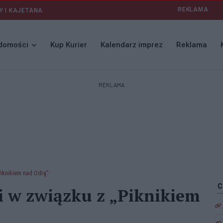
REKLAMA
Y I KAJETANA
domości
Kup Kurier
Kalendarz imprez
Reklama
REKLAMA
Piknikiem nad Odrą”
 w związku z „Piknikiem