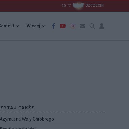
20
℃
SZCZECIN
Kontakt
Więcej
CZYTAJ TAKŻE
Azymut na Wały Chrobrego