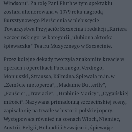
Windsoru”. Za rolę Pani Fluth w tym spektaklu
została uhonorowana w 1979 roku nagrodą
Bursztynowego Pierścienia w plebiscycie
Towarzystwa Przyjaciół Szczecina i redakcji „Kuriera
Szczecińskiego” w kategorii „ulubiona aktorka-
śpiewaczka” Teatru Muzycznego w Szczecinie.
Przez kolejne dekady tworzyła znakomite kreacje w
operach i operetkach Pucciniego, Verdiego,
Moniuszki, Straussa, Kálmána. Śpiewała m.in. w
„Zemście nietoperza”, „Madamie Butterfly”,
„Fauście”, „Traviacie”, „Hrabinie Maricy”, „Cygańskiej
miłości”. Nazywana primadonną szczecińskiej sceny,
zapisała się na trwałe w historii polskiej opery.
Występowała również na scenach Włoch, Niemiec,
Austrii, Belgii, Holandii i Szwajcarii, śpiewając