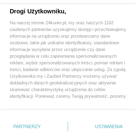
Kamiński
Drogi Użytkowniku,
Cykl warsztatów. Opera dla najmłodszych
Na naszej stronie 24kurier.pl, my oraz naszych 1162
„Madama Butterfly” powraca. Mamy bilety dla
zaufanych partnerów uzyskujemy dostęp i przechowujemy
Czytelników!
informacje na urządzeniu oraz przetwarzamy dane
osobowe, takie jak unikalne identyfikatory, standardowe
POGODA
informacje wysyłane przez urządzenie czy dane
przeglądania w celu zapewniania spersonalizowanych
reklam, wybór spersonalizowanych treści, pomiar reklam i
treści, badanie odbiorców oraz ulepszanie usług. Za zgodą
19
℃
Użytkownika my i Zaufani Partnerzy możemy używać
dokładnych danych geolokalizacyjnych oraz aktywnie
Zobacz prognozę na 3 dni
skanować charakterystykę urządzenia do celów
identyfikacji. Ponieważ cenimy Twoją prywatność, prosimy
o zgodę na korzystanie z tych technologii poprzez
kliknięcie „Akceptuję”. Zgoda jest dobrowolna i zawsze
możesz ją zmienić/wycofać klikając przycisk ustawień
prywatności znajdujący się w lewym dolnym rogu strony
Copyright © 2022 Kurier Szczeciński sp. z o.o.
PARTNERZY
USTAWIENIA
. Niektóre rodzaje przetwarzania danych nie wymagają
Wszelkie prawa zastrzeżone