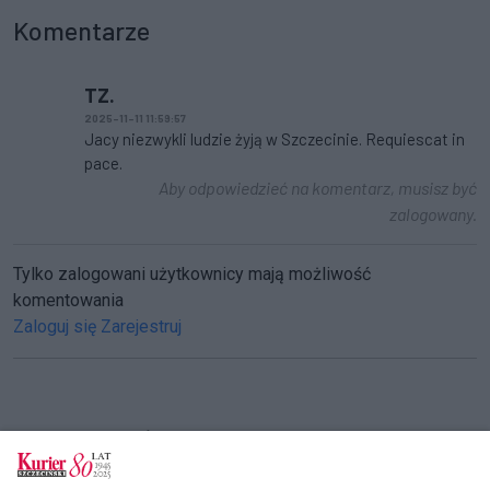
Komentarze
TZ.
2025-11-11 11:59:57
Jacy niezwykli ludzie żyją w Szczecinie. Requiescat in
pace.
Aby odpowiedzieć na komentarz, musisz być
zalogowany.
Tylko zalogowani użytkownicy mają możliwość
komentowania
Zaloguj się
Zarejestruj
CZYTAJ TAKŻE
W wieku 70 lat zmarł aktor i reżyser Emilian