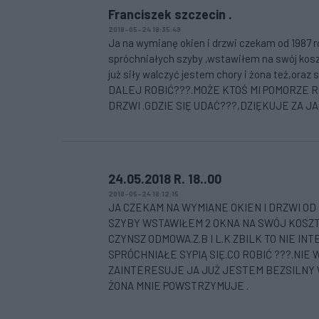
Franciszek szczecin .
2018-05-24 18:35:49
Ja na wymianę okien i drzwi czekam od 1987 ro
spróchniałych szyby ,wstawiłem na swój ko
już siły walczyć jestem chory i żona też,
DALEJ ROBIĆ???.MOŻE KTOŚ MI POMORZE 
DRZWI .GDZIE SIĘ UDAĆ???,DZIĘKUJE ZA J
24.05.2018 R. 18..00
2018-05-24 18:12:15
JA CZEKAM NA WYMIANE OKIEN I DRZWI OD 
SZYBY WSTAWIŁEM 2 OKNA NA SWÓJ KOSZ
CZYNSZ ODMOWA.Z.B I L.K ZBILK TO NIE IN
SPRÓCHNIAŁE SYPIĄ SIĘ.CO ROBIĆ ???.NIE
ZAINTERESUJE JA JUŻ JESTEM BEZSILNY
ŻONA MNIE POWSTRZYMUJE .