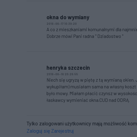
okna do wymiany
2016-06-17 10:39:20
A co z mieszkaniami komunalnymi dla najmniej z
Dobrze mówi Pani radna " Dziadostwo "
henryka szczecin
2016-06-16 20:26:55
Niech się ugryzą w piętę z tą wymianą okien.
wykupiłam) musiałam sama na własny koszt ,wy
było mowy. Miałam płacić czynsz w wysokości p
łaskawcy wymieniać okna.CUD nad ODRĄ.
Tylko zalogowani użytkownicy mają możliwość ko
Zaloguj się
Zarejestruj