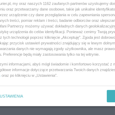
tys. zł. W 2015 r. ZBiLK na wymianę starej stolarki
kurier.pl, my oraz naszych 1162 zaufanych partnerów uzyskujemy do
niu oraz przetwarzamy dane osobowe, takie jak unikalne identyfikat
przez urządzenie czy dane przeglądania w celu zapewniania sperson
ych treści, pomiar reklam i treści, badanie odbiorców oraz ulepszan
fani Partnerzy możemy używać dokładnych danych geolokalizacyjn
tykę urządzenia do celów identyfikacji. Ponieważ cenimy Twoją pry
z tych technologii poprzez kliknięcie „Akceptuję”. Zgoda jest dobro
ikając przycisk ustawień prywatności znajdujący się w lewym dolny
REKLAMA
etwarzania danych nie wymagają zgody użytkownika, ale masz prawo 
. Preferencje będą miały zastosowania tylko na tej witrynie.
szymi informacjami, abyś mógł świadomie i komfortowo korzystać z
gółowe informacje dotyczące przetwarzania Twoich danych znajdzi
s
oraz po kliknięciu w „Ustawienia”.
USTAWIENIA