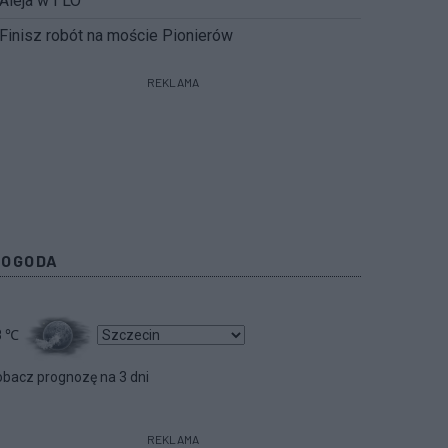
Aleja w I LO
Finisz robót na moście Pionierów
REKLAMA
POGODA
8
℃
bacz prognozę na 3 dni
REKLAMA