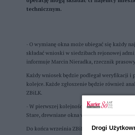
operację mogą składać ci najemcy mieszk
technicznym.
- O wymianę okna może ubiegać się każdy n
składać wnioski w siedzibach rejonowej admi
informuje Marcin Nieradka, rzecznik prasow
Każdy wniosek będzie podlegał weryfikacji i 
kolejce. Każde zgłoszenie będzie również a
ZBiLK.
- W pierwszej kolejności wymianie podlegają
Stare, drewniane okna wymieniane są na nowe
Drogi Użytkow
Do końca września ZBiLK planuje wymianę ok