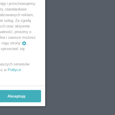
stęp i przechowujemy
ory, standardowe
alizowanych reklam,
ie usług. Za zgodą
ych oraz aktywnie
watność, prosimy o
wolna i zawsze możesz
m rogu strony
.
sprzeciwić się
 naszych serwisów
esz w
Polityce
Akceptuję