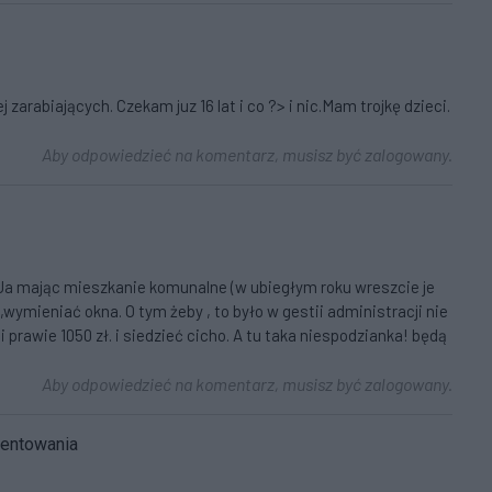
arabiających. Czekam juz 16 lat i co ?> i nic.Mam trojkę dzieci.
Aby odpowiedzieć na komentarz, musisz być zalogowany.
 Ja mając mieszkanie komunalne (w ubiegłym roku wreszcie je
mieniać okna. O tym żeby , to było w gestii administracji nie
rawie 1050 zł. i siedzieć cicho. A tu taka niespodzianka! będą
Aby odpowiedzieć na komentarz, musisz być zalogowany.
mentowania