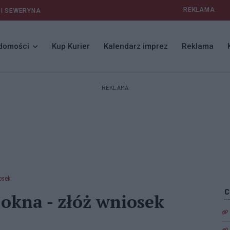
REKLAMA
 I SEWERYNA
domości
Kup Kurier
Kalendarz imprez
Reklama
REKLAMA
iosek
okna - złóż wniosek