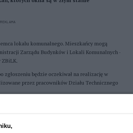
ań, których okna są w złym stanie
REKLAMA
ajemca lokalu komunalnego. Mieszkańcy mogą
nistracji Zarządu Budynków i Lokali Komunalnych -
y ZBiLK.
po zgłoszeniu będzie oczekiwał na realizację w
nalizowane przez pracowników Działu Technicznego
 okna będące w najgorszym stanie technicznym.
, plastikowe - zaznacza rzecznik ZBiLK.
niku,
ien o łącznej powierzchni 546,44 metrów