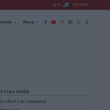
18
℃
SZCZECIN
Kontakt
Więcej
CZYTAJ TAKŻE
Ze ZBiLK-u do Totalizatora