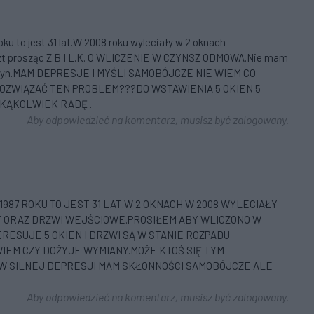
ku to jest 31 lat.W 2008 roku wyleciały w 2 oknach
szt prosząc Z.B I L.K. O WLICZENIE W CZYNSZ ODMOWA.Nie mam
oraz syn.MAM DEPRESJE I MYŚLI SAMOBÓJCZE NIE WIEM CO
ROZWIĄZAĆ TEN PROBLEM???DO WSTAWIENIA 5 OKIEN 5
AKĄKOLWIEK RADĘ .
Aby odpowiedzieć na komentarz, musisz być zalogowany.
1987 ROKU TO JEST 31 LAT.W 2 OKNACH W 2008 WYLECIAŁY
T ORAZ DRZWI WEJŚCIOWE.PROSIŁEM ABY WLICZONO W
TERESUJE.5 OKIEN I DRZWI SĄ W STANIE ROZPADU
 WIEM CZY DOŻYJE WYMIANY.MOŻE KTOŚ SIĘ TYM
 W SILNEJ DEPRESJI MAM SKŁONNOŚCI SAMOBÓJCZE ALE
Aby odpowiedzieć na komentarz, musisz być zalogowany.