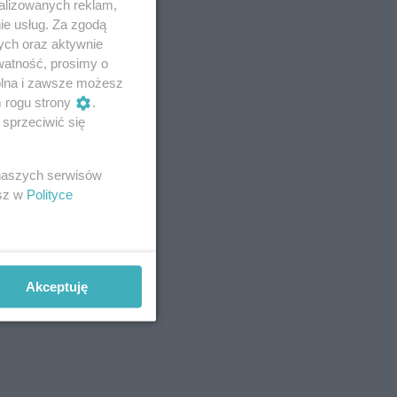
alizowanych reklam,
ie usług. Za zgodą
ych oraz aktywnie
watność, prosimy o
wolna i zawsze możesz
m rogu strony
.
sprzeciwić się
 naszych serwisów
esz w
Polityce
Akceptuję