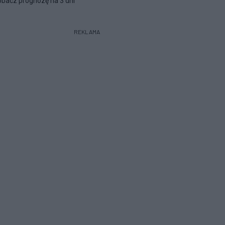
bacz prognozę na 3 dni
REKLAMA