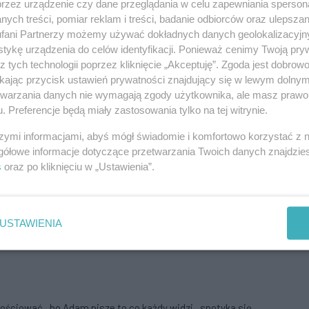
przez urządzenie czy dane przeglądania w celu zapewniania sperson
ych treści, pomiar reklam i treści, badanie odbiorców oraz ulepszan
fani Partnerzy możemy używać dokładnych danych geolokalizacyjn
tykę urządzenia do celów identyfikacji. Ponieważ cenimy Twoją pry
z tych technologii poprzez kliknięcie „Akceptuję”. Zgoda jest dobro
 ,Tradycja
ikając przycisk ustawień prywatności znajdujący się w lewym dolny
Aby odpowiedzieć na komentarz, musisz być zalogowany.
etwarzania danych nie wymagają zgody użytkownika, ale masz prawo 
. Preferencje będą miały zastosowania tylko na tej witrynie.
szymi informacjami, abyś mógł świadomie i komfortowo korzystać z
gółowe informacje dotyczące przetwarzania Twoich danych znajdzi
st skierowane na walkę , z tym obecnym rządem tzn
s
oraz po kliknięciu w „Ustawienia”.
u niema obywateli w tym temacie tzn W wyniku tego wypadku
tała poważnie ranna i przewieziona do szpitala.Sąd Rejonowy w
iearesztowaniu go tymczasowo. Macie odpowiedź !
USTAWIENIA
Aby odpowiedzieć na komentarz, musisz być zalogowany.
ściować , bo Adam pisze to co każdy widzi , spotyka się ,