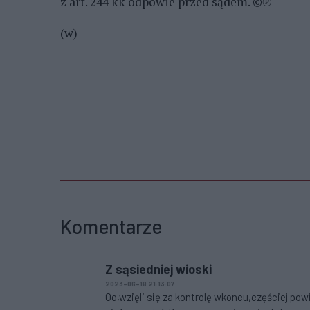
z art. 244 kk odpowie przed sądem. ©℗
(w)
Komentarze
Z sąsiedniej wioski
2023-06-18 21:13:07
Oo,wzięli się za kontrolę wkoncu,częściej pow