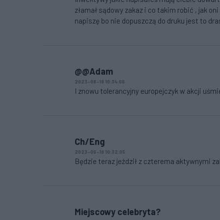
złamał sądowy zakaz i co takim robić , jak oni
napiszę bo nie dopuszczą do druku jest to dras
@@Adam
2023-06-18 10:34:06
I znowu tolerancyjny europejczyk w akcji uśmiec
Ch/Eng
2023-06-18 10:32:05
Będzie teraz jeździł z czterema aktywnymi z
Miejscowy celebryta?