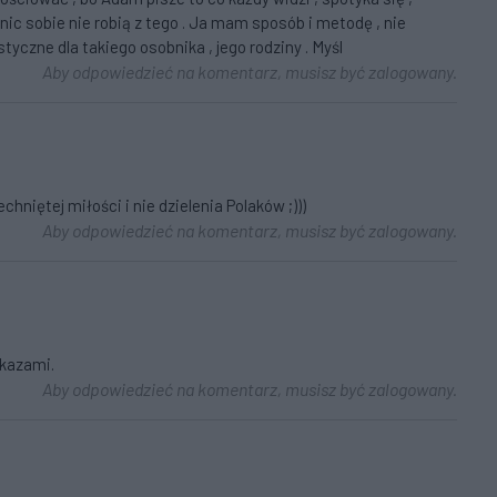
 nic sobie nie robią z tego . Ja mam sposób i metodę , nie
tyczne dla takiego osobnika , jego rodziny . Myśl
Aby odpowiedzieć na komentarz, musisz być zalogowany.
hniętej miłości i nie dzielenia Polaków ;)))
Aby odpowiedzieć na komentarz, musisz być zalogowany.
akazami.
Aby odpowiedzieć na komentarz, musisz być zalogowany.