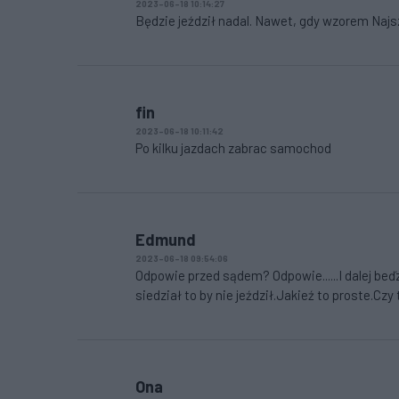
2023-06-18 10:14:27
Będzie jeździł nadal. Nawet, gdy wzorem Najsz
fin
2023-06-18 10:11:42
Po kilku jazdach zabrac samochod
Edmund
2023-06-18 09:54:06
Odpowie przed sądem? Odpowie......I dalej beď
siedział to by nie jeździł.Jakieź to proste.Czy 
Ona