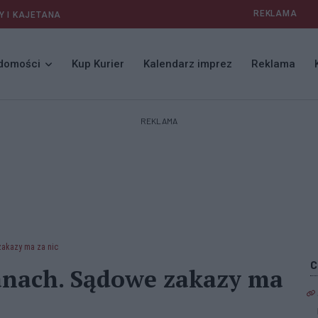
REKLAMA
Y I KAJETANA
domości
Kup Kurier
Kalendarz imprez
Reklama
REKLAMA
akazy ma za nic
anach. Sądowe zakazy ma