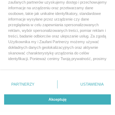
zaufanych partnerów uzyskujemy dostęp i przechowujemy
Skradzioną broń trzymał w mieszkaniu
informacje na urządzeniu oraz przetwarzamy dane
osobowe, takie jak unikalne identyfikatory, standardowe
POGODA
informacje wysyłane przez urządzenie czy dane
przeglądania w celu zapewniania spersonalizowanych
reklam, wybór spersonalizowanych treści, pomiar reklam i
treści, badanie odbiorców oraz ulepszanie usług. Za zgodą
18
℃
Użytkownika my i Zaufani Partnerzy możemy używać
dokładnych danych geolokalizacyjnych oraz aktywnie
Zobacz prognozę na 3 dni
skanować charakterystykę urządzenia do celów
identyfikacji. Ponieważ cenimy Twoją prywatność, prosimy
o zgodę na korzystanie z tych technologii poprzez
kliknięcie „Akceptuję”. Zgoda jest dobrowolna i zawsze
możesz ją zmienić/wycofać klikając przycisk ustawień
prywatności znajdujący się w lewym dolnym rogu strony
Copyright © 2022 Kurier Szczeciński sp. z o.o.
PARTNERZY
USTAWIENIA
. Niektóre rodzaje przetwarzania danych nie wymagają
Wszelkie prawa zastrzeżone
zgody użytkownika, ale masz prawo sprzeciwić się
Kontakt
Nota wydawnicza
Nota prawna
takiemu przetwarzaniu. Preferencje będą miały
Akceptuję
zastosowania tylko na tej witrynie.
Polityka prywatności
Reklama
Zapoznaj się z poniższymi informacjami, abyś mógł