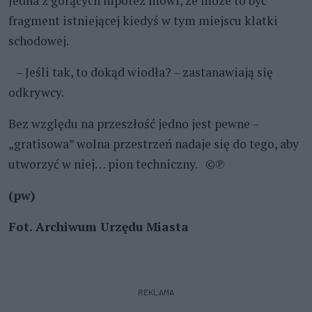
Jedna z gorących hipotez mówi, że może to być
fragment istniejącej kiedyś w tym miejscu klatki
schodowej.
– Jeśli tak, to dokąd wiodła? – zastanawiają się
odkrywcy.
Bez względu na przeszłość jedno jest pewne –
„gratisowa” wolna przestrzeń nadaje się do tego, aby
utworzyć w niej… pion techniczny. ©℗
(pw)
Fot. Archiwum Urzędu Miasta
REKLAMA