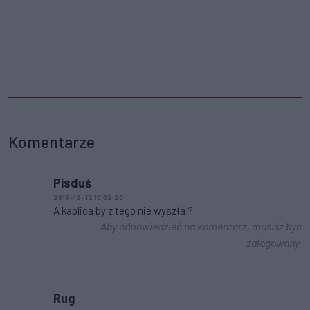
Komentarze
Pisduś
2015-12-12 10:02:20
A kaplica by z tego nie wyszła ?
Aby odpowiedzieć na komentarz, musisz być
zalogowany.
Rug