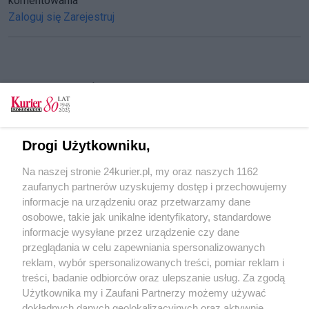
komentowania
Zaloguj się
Zarejestruj
CZYTAJ TAKŻE
Choroba zmieniła życie pani Beaty i jej bliskich.
Szczecinianka po wylewie potrzebuje wsparcia
Drogi Użytkowniku,
Ze sportowymi emocjami i charytatywnym
Na naszej stronie 24kurier.pl, my oraz naszych 1162
zacięciem walczyli nie tylko na boisku
zaufanych partnerów uzyskujemy dostęp i przechowujemy
Mają pomagać stale i bez kolejki
informacje na urządzeniu oraz przetwarzamy dane
osobowe, takie jak unikalne identyfikatory, standardowe
POGODA
informacje wysyłane przez urządzenie czy dane
przeglądania w celu zapewniania spersonalizowanych
reklam, wybór spersonalizowanych treści, pomiar reklam i
treści, badanie odbiorców oraz ulepszanie usług. Za zgodą
18
℃
Użytkownika my i Zaufani Partnerzy możemy używać
dokładnych danych geolokalizacyjnych oraz aktywnie