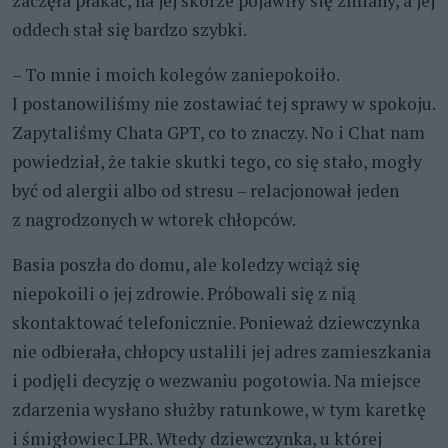
zaczęła płakać, na jej skórze pojawiły się zmiany, a jej
oddech stał się bardzo szybki.
– To mnie i moich kolegów zaniepokoiło.
I postanowiliśmy nie zostawiać tej sprawy w spokoju.
Zapytaliśmy Chata GPT, co to znaczy. No i Chat nam
powiedział, że takie skutki tego, co się stało, mogły
być od alergii albo od stresu – relacjonował jeden
z nagrodzonych w wtorek chłopców.
Basia poszła do domu, ale koledzy wciąż się
niepokoili o jej zdrowie. Próbowali się z nią
skontaktować telefonicznie. Ponieważ dziewczynka
nie odbierała, chłopcy ustalili jej adres zamieszkania
i podjęli decyzję o wezwaniu pogotowia. Na miejsce
zdarzenia wysłano służby ratunkowe, w tym karetkę
i śmigłowiec LPR. Wtedy dziewczynka, u której