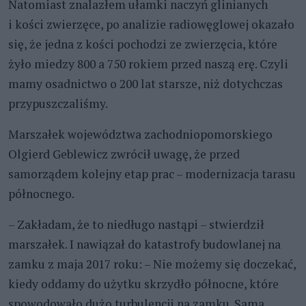
Natomiast znalazłem ułamki naczyń glinianych
i kości zwierzęce, po analizie radiowęglowej okazało
się, że jedna z kości pochodzi ze zwierzęcia, które
żyło miedzy 800 a 750 rokiem przed naszą erę. Czyli
mamy osadnictwo o 200 lat starsze, niż dotychczas
przypuszczaliśmy.
Marszałek województwa zachodniopomorskiego
Olgierd Geblewicz zwrócił uwagę, że przed
samorządem kolejny etap prac – modernizacja tarasu
północnego.
– Zakładam, że to niedługo nastąpi – stwierdził
marszałek. I nawiązał do katastrofy budowlanej na
zamku z maja 2017 roku: – Nie możemy się doczekać,
kiedy oddamy do użytku skrzydło północne, które
spowodowało dużo turbulencji na zamku. Sama