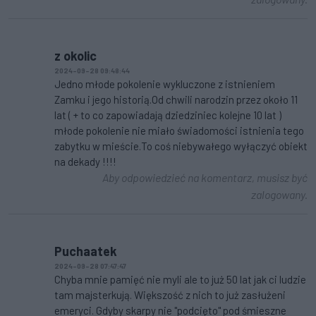
z okolic
2024-09-28 09:48:44
Jedno młode pokolenie wykluczone z istnieniem
Zamku i jego historią.Od chwili narodzin przez około 11
lat ( + to co zapowiadają dziedziniec kolejne 10 lat )
młode pokolenie nie miało świadomości istnienia tego
zabytku w mieście.To coś niebywałego wyłączyć obiekt
na dekady !!!!
Aby odpowiedzieć na komentarz, musisz być
zalogowany.
Puchaatek
2024-09-28 07:47:47
Chyba mnie pamięć nie myli ale to już 50 lat jak ci ludzie
tam majsterkują. Większość z nich to już zasłużeni
emeryci. Gdyby skarpy nie "podcięto" pod śmieszne