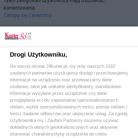
Tylko zalogowani użytkownicy mają możliwość
komentowania
Zaloguj się
Zarejestruj
CZYTAJ TAKŻE
Drogi Użytkowniku,
Zamek Książąt Pomorskich ma nowego starego
Na naszej stronie 24kurier.pl, my oraz naszych 1162
szefa. Barbara Igielska dyrektorem
zaufanych partnerów uzyskujemy dostęp i przechowujemy
Igielska dyrektorem na Zamku
informacje na urządzeniu oraz przetwarzamy dane
osobowe, takie jak unikalne identyfikatory, standardowe
POGODA
informacje wysyłane przez urządzenie czy dane
przeglądania w celu zapewniania spersonalizowanych
reklam, wybór spersonalizowanych treści, pomiar reklam i
treści, badanie odbiorców oraz ulepszanie usług. Za zgodą
21
℃
Użytkownika my i Zaufani Partnerzy możemy używać
dokładnych danych geolokalizacyjnych oraz aktywnie
Zobacz prognozę na 3 dni
skanować charakterystykę urządzenia do celów