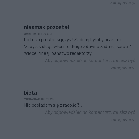
zalogowany.
niesmak pozostał
2016-10-11 11:02:41
Co to za prostacki język ! Ładniej byłoby przecież
"zabytek ulega właśnie długo z dawna żądanej kuracji"
Więcej finezji państwo redaktorzy.
Aby odpowiedzieć na komentarz, musisz być
zalogowany.
bieta
2016-10-11 08:31:29
Nie posiadam się z radości! :)
Aby odpowiedzieć na komentarz, musisz być
zalogowany.