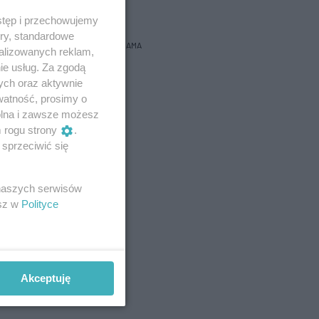
bacz prognozę na 3 dni
stęp i przechowujemy
ory, standardowe
REKLAMA
alizowanych reklam,
ie usług. Za zgodą
ych oraz aktywnie
watność, prosimy o
wolna i zawsze możesz
m rogu strony
.
sprzeciwić się
 naszych serwisów
esz w
Polityce
Akceptuję