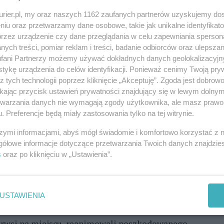
Zo
doszło w środę 8 lipca w centrum Szczecina.
kurier.pl, my oraz naszych 1162 zaufanych partnerów uzyskujemy do
ia. W Alei Niepodległości lądował śmigłowiec
niu oraz przetwarzamy dane osobowe, takie jak unikalne identyfikat
przez urządzenie czy dane przeglądania w celu zapewniania sperson
ych treści, pomiar reklam i treści, badanie odbiorców oraz ulepszan
fani Partnerzy możemy używać dokładnych danych geolokalizacyjn
owe i straż pożarna.
tykę urządzenia do celów identyfikacji. Ponieważ cenimy Twoją pry
z tych technologii poprzez kliknięcie „Akceptuję”. Zgoda jest dobro
że będzie lądował śmigłowiec w związku z
ikając przycisk ustawień prywatności znajdujący się w lewym dolny
etwarzania danych nie wymagają zgody użytkownika, ale masz prawo 
e działania polegały na zabezpieczeniu lądowania
. Preferencje będą miały zastosowania tylko na tej witrynie.
ądowisko - mówi Franciszek Goliński, oficer pracowy
szymi informacjami, abyś mógł świadomie i komfortowo korzystać z
j w Szczecinie. - Mężczyzna został zabezpieczony i
gółowe informacje dotyczące przetwarzania Twoich danych znajdzi
s
oraz po kliknięciu w „Ustawienia”.
REKLAMA
USTAWIENIA
a Bogurodzicy - mówi st. sierż. Nikola Podzińska z
 pierwsi na miejscu, reanimowali poszkodowanego