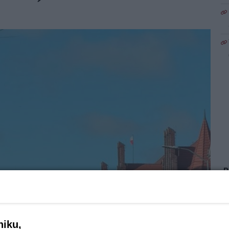
1
niku,