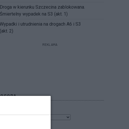
Droga w kierunku Szczecina zablokowana.
Śmiertelny wypadek na S3 (akt. 1)
Wypadki i utrudnienia na drogach A6 i S3
(akt. 2)
REKLAMA
POGODA
7
℃