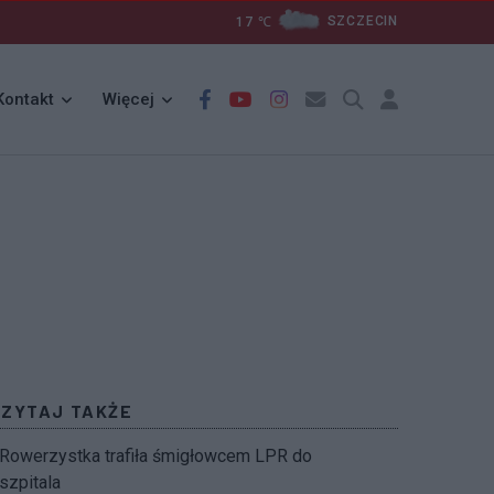
17
℃
SZCZECIN
Kontakt
Więcej
CZYTAJ TAKŻE
Rowerzystka trafiła śmigłowcem LPR do
szpitala