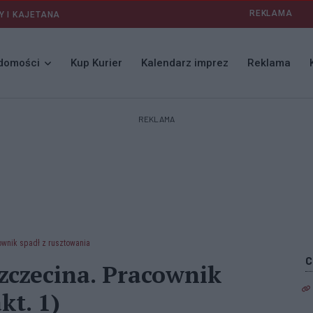
REKLAMA
Y I KAJETANA
domości
Kup Kurier
Kalendarz imprez
Reklama
REKLAMA
wnik spadł z rusztowania
czecina. Pracownik
kt. 1)