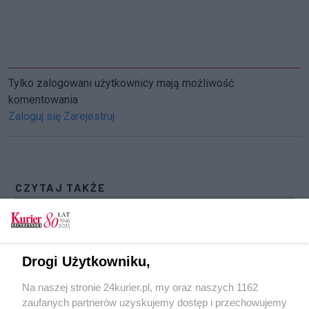
Tylko zalogowani użytkownicy mają możliwość
komentowania
Zaloguj się
Zarejestruj
CZYTAJ TAKŻE
Przykład do naśladowania. Hołd złożony
bohaterom
Krypty Krępcewa pod lupą naukowców.
Drogi Użytkowniku,
Archeolodzy prowadzą badania w kościele
Na naszej stronie 24kurier.pl, my oraz naszych 1162
Megality z regionu. Ciekawa wystawa w
zaufanych partnerów uzyskujemy dostęp i przechowujemy