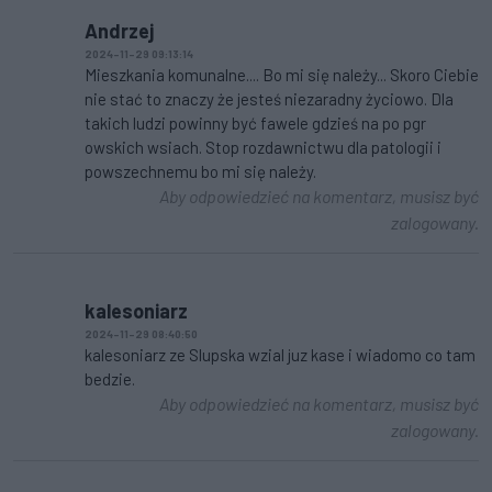
Andrzej
2024-11-29 09:13:14
Mieszkania komunalne.... Bo mi się należy... Skoro Ciebie
nie stać to znaczy że jesteś niezaradny życiowo. Dla
takich ludzi powinny być fawele gdzieś na po pgr
owskich wsiach. Stop rozdawnictwu dla patologii i
powszechnemu bo mi się należy.
Aby odpowiedzieć na komentarz, musisz być
zalogowany.
kalesoniarz
2024-11-29 08:40:50
kalesoniarz ze Slupska wzial juz kase i wiadomo co tam
bedzie.
Aby odpowiedzieć na komentarz, musisz być
zalogowany.