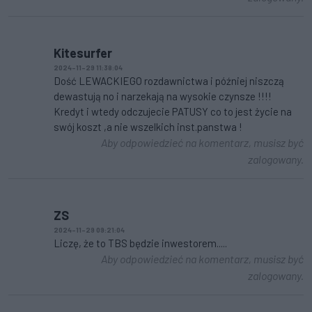
Kitesurfer
2024-11-29 11:38:04
Dość LEWACKIEGO rozdawnictwa i później niszczą
dewastują no i narzekają na wysokie czynsze !!!!
Kredyt i wtedy odczujecie PATUSY co to jest życie na
swój koszt ,a nie wszelkich inst.panstwa !
Aby odpowiedzieć na komentarz, musisz być
zalogowany.
ZS
2024-11-29 09:21:04
Liczę, że to TBS będzie inwestorem.....
Aby odpowiedzieć na komentarz, musisz być
zalogowany.