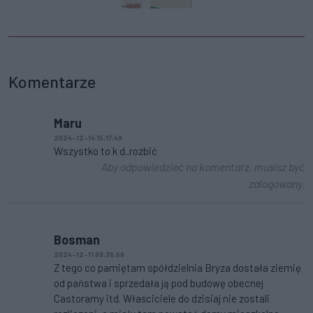
Komentarze
Maru
2024-12-14 15:17:49
Wszystko to k d..rozbić
Aby odpowiedzieć na komentarz, musisz być
zalogowany.
Bosman
2024-12-11 09:36:58
Z tego co pamiętam spółdzielnia Bryza dostała ziemię
od państwa i sprzedała ją pod budowę obecnej
Castoramy itd. Właściciele do dzisiaj nie zostali