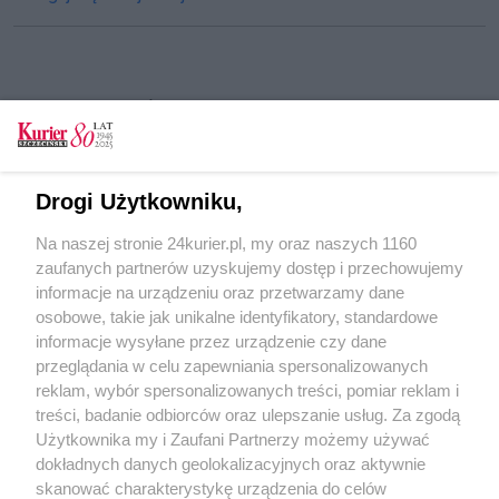
CZYTAJ TAKŻE
(Nie)oczywisty przypadek „Przygodnej".
Wygrabili w słusznym celu?
Drogi Użytkowniku,
Zieloni w Dniu Ziemi posprzątali Przygodną
Na naszej stronie 24kurier.pl, my oraz naszych 1160
List do redakcji. Czy drzewa są ważniejsze od
zaufanych partnerów uzyskujemy dostęp i przechowujemy
dzieci?
informacje na urządzeniu oraz przetwarzamy dane
osobowe, takie jak unikalne identyfikatory, standardowe
POGODA
informacje wysyłane przez urządzenie czy dane
przeglądania w celu zapewniania spersonalizowanych
reklam, wybór spersonalizowanych treści, pomiar reklam i
treści, badanie odbiorców oraz ulepszanie usług. Za zgodą
20
℃
Użytkownika my i Zaufani Partnerzy możemy używać
dokładnych danych geolokalizacyjnych oraz aktywnie
Zobacz prognozę na 3 dni
skanować charakterystykę urządzenia do celów