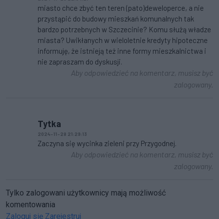
miasto chce zbyć ten teren (pato)deweloperce, a nie
przystąpić do budowy mieszkań komunalnych tak
bardzo potrzebnych w Szczecinie? Komu służą władze
miasta? Uwikłanych w wieloletnie kredyty hipoteczne
informuję, że istnieją też inne formy mieszkalnictwa i
nie zapraszam do dyskusji.
Aby odpowiedzieć na komentarz, musisz być
zalogowany.
Tytka
2024-11-28 21:29:13
Zaczyna się wycinka zieleni przy Przygodnej.
Aby odpowiedzieć na komentarz, musisz być
zalogowany.
Tylko zalogowani użytkownicy mają możliwość
komentowania
Zaloguj się
Zarejestruj