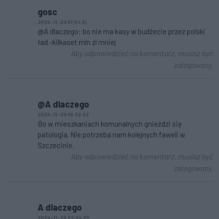
gosc
2024-11-29 07:54:31
@A dlaczego: bo nie ma kasy w budżecie przez polski
ład -kilkaset mln zl mniej
Aby odpowiedzieć na komentarz, musisz być
zalogowany.
@A dlaczego
2024-11-29 06:32:32
Bo w mieszkaniach komunalnych gnieździ się
patologia. Nie potrzeba nam kolejnych faweli w
Szczecinie.
Aby odpowiedzieć na komentarz, musisz być
zalogowany.
A dlaczego
2024-11-28 22:54:27