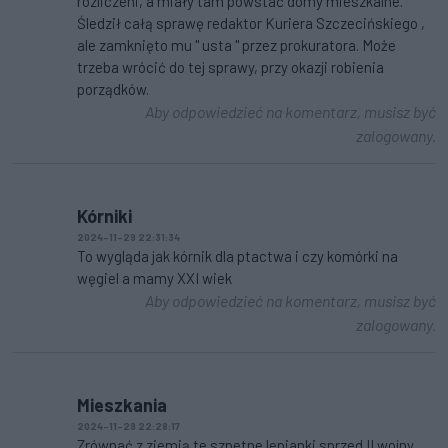
rozliczeni, a miały tam powstać domy mieszkalne.
Śledził całą sprawę redaktor Kuriera Szczecińskiego ,
ale zamknięto mu " usta " przez prokuratora. Może
trzeba wrócić do tej sprawy, przy okazji robienia
porządków.
Aby odpowiedzieć na komentarz, musisz być
zalogowany.
Kórniki
2024-11-29 22:31:34
To wygląda jak kórnik dla ptactwa i czy komórki na
węgiel a mamy XXI wiek
Aby odpowiedzieć na komentarz, musisz być
zalogowany.
Mieszkania
2024-11-29 22:28:17
Zrównać z ziemią te szpetne lepianki sprzed II wojny