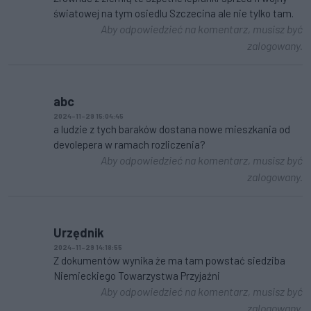
światowej na tym osiedlu Szczecina ale nie tylko tam.
Aby odpowiedzieć na komentarz, musisz być
zalogowany.
abc
2024-11-29 15:04:45
a ludzie z tych baraków dostana nowe mieszkania od
devolepera w ramach rozliczenia?
Aby odpowiedzieć na komentarz, musisz być
zalogowany.
Urzędnik
2024-11-29 14:18:55
Z dokumentów wynika że ma tam powstać siedziba
Niemieckiego Towarzystwa Przyjaźni
Aby odpowiedzieć na komentarz, musisz być
zalogowany.