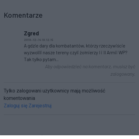
Komentarze
Zgred
2019-12-14 18:12:15
A gdzie dary dla kombatantów, którzy rzeczywiście
wyzwolili nasze tereny czyli żołnierzy I i II Armii WP?
Tak tylko pytam...
Aby odpowiedzieć na komentarz, musisz być
zalogowany.
Tylko zalogowani użytkownicy mają możliwość
komentowania
Zaloguj się
Zarejestruj
CZYTAJ TAKŻE