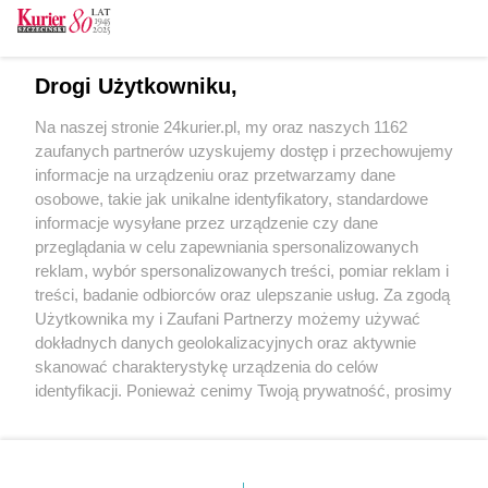
Dziś w nocy ruszają z paczkami dla Rodaka i
Bohatera na Kresach
Drogi Użytkowniku,
Transport paczek z pomocą dla Polaków na
Na naszej stronie 24kurier.pl, my oraz naszych 1162
Ukrainie zatrzymany na granicy (akt. 1)
zaufanych partnerów uzyskujemy dostęp i przechowujemy
Paczka dla Bohatera
informacje na urządzeniu oraz przetwarzamy dane
osobowe, takie jak unikalne identyfikatory, standardowe
POGODA
informacje wysyłane przez urządzenie czy dane
przeglądania w celu zapewniania spersonalizowanych
reklam, wybór spersonalizowanych treści, pomiar reklam i
treści, badanie odbiorców oraz ulepszanie usług. Za zgodą
12
℃
Użytkownika my i Zaufani Partnerzy możemy używać
dokładnych danych geolokalizacyjnych oraz aktywnie
Zobacz prognozę na 3 dni
skanować charakterystykę urządzenia do celów
identyfikacji. Ponieważ cenimy Twoją prywatność, prosimy
o zgodę na korzystanie z tych technologii poprzez
kliknięcie „Akceptuję”. Zgoda jest dobrowolna i zawsze
możesz ją zmienić/wycofać klikając przycisk ustawień
prywatności znajdujący się w lewym dolnym rogu strony