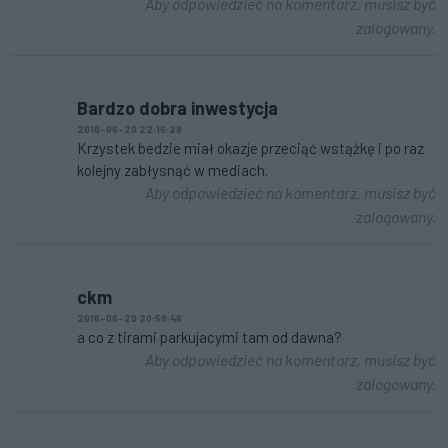
Aby odpowiedzieć na komentarz, musisz być
zalogowany.
Bardzo dobra inwestycja
2016-06-20 22:16:28
Krzystek bedzie miał okazje przeciąć wstążkę i po raz
kolejny zabłysnąć w mediach.
Aby odpowiedzieć na komentarz, musisz być
zalogowany.
ckm
2016-06-20 20:59:46
a co z tirami parkujacymi tam od dawna?
Aby odpowiedzieć na komentarz, musisz być
zalogowany.