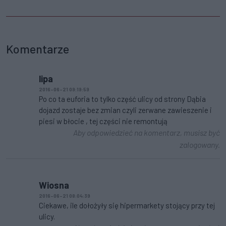
Komentarze
lipa
2016-06-21 09:19:59
Po co ta euforia to tylko część ulicy od strony Dąbia
dojazd zostaje bez zmian czyli zerwane zawieszenie i
piesi w błocie , tej części nie remontują
Aby odpowiedzieć na komentarz, musisz być
zalogowany.
Wiosna
2016-06-21 08:04:39
Ciekawe, ile dołożyły się hipermarkety stojący przy tej
ulicy.