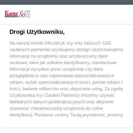
CZYTAJ TAKŻE
Drogi Użytkowniku,
Kasa zamknięta
Na naszej stronie 24kurier.pl, my oraz naszych 1162
Przebudowa w ruchu ciągłym [GALERIA, FILM]
zaufanych partnerów uzyskujemy dostęp i przechowujemy
Komunikacja na Dni Morza (akt. 1)
informacje na urządzeniu oraz przetwarzamy dane
osobowe, takie jak unikalne identyfikatory, standardowe
POGODA
informacje wysyłane przez urządzenie czy dane
przeglądania w celu zapewniania spersonalizowanych
reklam, wybór spersonalizowanych treści, pomiar reklam i
treści, badanie odbiorców oraz ulepszanie usług. Za zgodą
22
℃
Użytkownika my i Zaufani Partnerzy możemy używać
dokładnych danych geolokalizacyjnych oraz aktywnie
Zobacz prognozę na 3 dni
skanować charakterystykę urządzenia do celów
identyfikacji. Ponieważ cenimy Twoją prywatność, prosimy
o zgodę na korzystanie z tych technologii poprzez
kliknięcie „Akceptuję”. Zgoda jest dobrowolna i zawsze