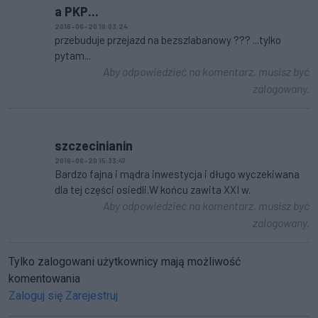
a PKP...
2016-06-20 16:03:24
przebuduje przejazd na bezszlabanowy ??? ...tylko
pytam...
Aby odpowiedzieć na komentarz, musisz być
zalogowany.
szczecinianin
2016-06-20 15:33:47
Bardzo fajna i mądra inwestycja i długo wyczekiwana
dla tej części osiedli.W końcu zawita XXI w.
Aby odpowiedzieć na komentarz, musisz być
zalogowany.
Tylko zalogowani użytkownicy mają możliwość
komentowania
Zaloguj się
Zarejestruj