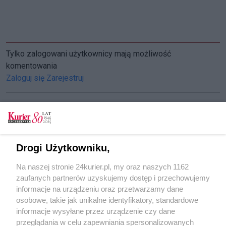
Tylko zalogowani użytkownicy mają możliwość
komentowania
Zaloguj się
Zarejestruj
CZYTAJ TAKŻE
Drogi Użytkowniku,
Sąsiedzi chcą mieć pewność
Na naszej stronie 24kurier.pl, my oraz naszych 1162
Cel: zamieniamy papier na leki
zaufanych partnerów uzyskujemy dostęp i przechowujemy
Szkolenia w Policach
informacje na urządzeniu oraz przetwarzamy dane
osobowe, takie jak unikalne identyfikatory, standardowe
POGODA
informacje wysyłane przez urządzenie czy dane
przeglądania w celu zapewniania spersonalizowanych