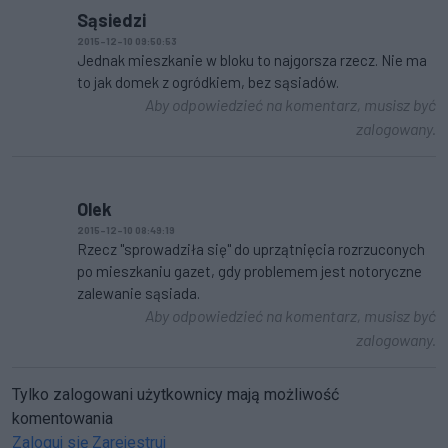
Sąsiedzi
2015-12-10 09:50:53
Jednak mieszkanie w bloku to najgorsza rzecz. Nie ma
to jak domek z ogródkiem, bez sąsiadów.
Aby odpowiedzieć na komentarz, musisz być
zalogowany.
Olek
2015-12-10 08:49:19
Rzecz "sprowadziła się" do uprzątnięcia rozrzuconych
po mieszkaniu gazet, gdy problemem jest notoryczne
zalewanie sąsiada.
Aby odpowiedzieć na komentarz, musisz być
zalogowany.
Tylko zalogowani użytkownicy mają możliwość
komentowania
Zaloguj się
Zarejestruj