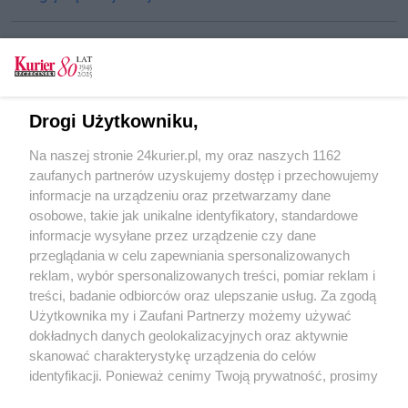
CZYTAJ TAKŻE
Drogi Użytkowniku,
Cel: zamieniamy papier na leki
Na naszej stronie 24kurier.pl, my oraz naszych 1162
Szkolenia w Policach
zaufanych partnerów uzyskujemy dostęp i przechowujemy
Rowerowa szlachetna paczka
informacje na urządzeniu oraz przetwarzamy dane
osobowe, takie jak unikalne identyfikatory, standardowe
POGODA
informacje wysyłane przez urządzenie czy dane
przeglądania w celu zapewniania spersonalizowanych
reklam, wybór spersonalizowanych treści, pomiar reklam i
treści, badanie odbiorców oraz ulepszanie usług. Za zgodą
16
℃
Użytkownika my i Zaufani Partnerzy możemy używać
dokładnych danych geolokalizacyjnych oraz aktywnie
Zobacz prognozę na 3 dni
skanować charakterystykę urządzenia do celów
identyfikacji. Ponieważ cenimy Twoją prywatność, prosimy
o zgodę na korzystanie z tych technologii poprzez