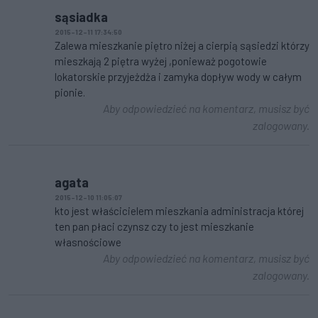
sąsiadka
2015-12-11 17:34:50
Zalewa mieszkanie piętro niżej a cierpią sąsiedzi którzy
mieszkają 2 piętra wyżej ,ponieważ pogotowie
lokatorskie przyjeżdża i zamyka dopływ wody w całym
pionie.
Aby odpowiedzieć na komentarz, musisz być
zalogowany.
agata
2015-12-10 11:05:07
kto jest właścicielem mieszkania administracja której
ten pan płaci czynsz czy to jest mieszkanie
własnościowe
Aby odpowiedzieć na komentarz, musisz być
zalogowany.