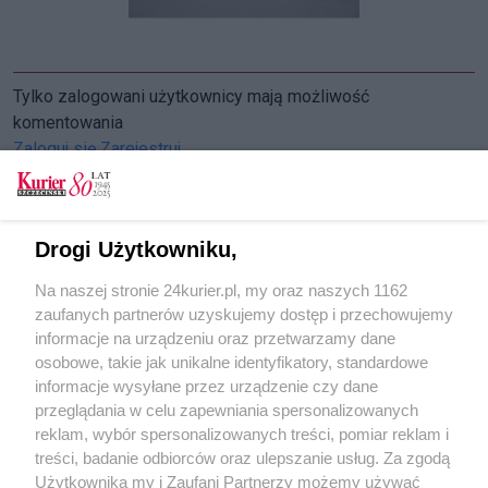
Tylko zalogowani użytkownicy mają możliwość
komentowania
Zaloguj się
Zarejestruj
Drogi Użytkowniku,
CZYTAJ TAKŻE
Na naszej stronie 24kurier.pl, my oraz naszych 1162
W Zachodniopomorskiem 340 pożarów lasów w
zaufanych partnerów uzyskujemy dostęp i przechowujemy
2019 roku
informacje na urządzeniu oraz przetwarzamy dane
osobowe, takie jak unikalne identyfikatory, standardowe
POGODA
informacje wysyłane przez urządzenie czy dane
przeglądania w celu zapewniania spersonalizowanych
reklam, wybór spersonalizowanych treści, pomiar reklam i
treści, badanie odbiorców oraz ulepszanie usług. Za zgodą
17
℃
Użytkownika my i Zaufani Partnerzy możemy używać