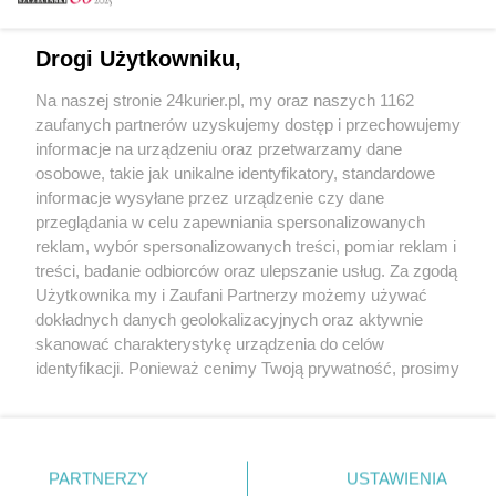
Email
Drogi Użytkowniku,
Na naszej stronie 24kurier.pl, my oraz naszych 1162
Hasło
zaufanych partnerów uzyskujemy dostęp i przechowujemy
informacje na urządzeniu oraz przetwarzamy dane
osobowe, takie jak unikalne identyfikatory, standardowe
informacje wysyłane przez urządzenie czy dane
Zapamiętać?
przeglądania w celu zapewniania spersonalizowanych
reklam, wybór spersonalizowanych treści, pomiar reklam i
Zaloguj
treści, badanie odbiorców oraz ulepszanie usług. Za zgodą
Użytkownika my i Zaufani Partnerzy możemy używać
Zapomniałem hasła
dokładnych danych geolokalizacyjnych oraz aktywnie
skanować charakterystykę urządzenia do celów
identyfikacji. Ponieważ cenimy Twoją prywatność, prosimy
o zgodę na korzystanie z tych technologii poprzez
kliknięcie „Akceptuję”. Zgoda jest dobrowolna i zawsze
możesz ją zmienić/wycofać klikając przycisk ustawień
prywatności znajdujący się w lewym dolnym rogu strony
PARTNERZY
Copyright © 2022 Kurier Szczeciński sp. z o.o.
USTAWIENIA
. Niektóre rodzaje przetwarzania danych nie wymagają