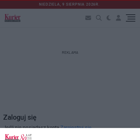
NIEDZIELA, 9 SIERPNIA 2026R.
REKLAMA
Zaloguj się
Jeśli nie posiadasz konta
Zarejestruj się