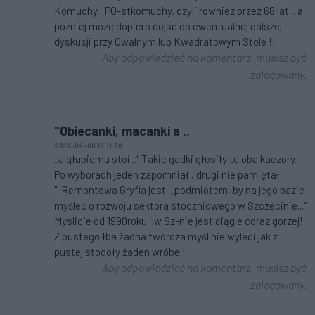
Komuchy i PO-stkomuchy, czyli rowniez przez 68 lat... a
pozniej moze dopiero dojsc do ewentualnej dalszej
dyskusji przy Owalnym lub Kwadratowym Stole !!
Aby odpowiedzieć na komentarz, musisz być
zalogowany.
"Obiecanki, macanki a ..
2016-04-08 18:11:06
..a głupiemu stoi..." Takie gadki głosiły tu oba kaczory.
Po wyborach jeden zapomniał , drugi nie pamiętał...
"..Remontowa Gryfia jest ...podmiotem, by na jego bazie
myśleć o rozwoju sektora stoczniowego w Szczecinie..."
Myslicie od 1990roku i w Sz-nie jest ciągle coraz gorzej!
Z pustego łba żadna twórcza myśl nie wyleci jak z
pustej stodoły żaden wróbel!
Aby odpowiedzieć na komentarz, musisz być
zalogowany.