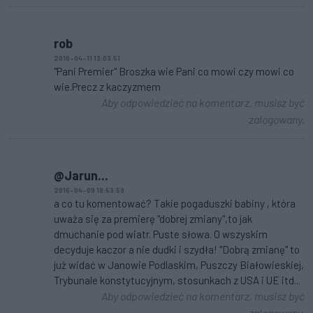
rob
2016-04-11 13:03:51
"Pani Premier" Broszka wie Pani co mowi czy mowi co
wie.Precz z kaczyzmem
Aby odpowiedzieć na komentarz, musisz być
zalogowany.
@Jarun...
2016-04-09 18:53:59
a co tu komentować? Takie pogaduszki babiny , która
uważa się za premierę "dobrej zmiany",to jak
dmuchanie pod wiatr. Puste słowa. O wszyskim
decyduje kaczor a nie dudki i szydła! "Dobrą zmianę" to
już widać w Janowie Podlaskim, Puszczy Białowieskiej,
Trybunale konstytucyjnym, stosunkach z USA i UE itd...
Aby odpowiedzieć na komentarz, musisz być
zalogowany.