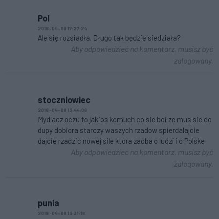
Pol
2016-04-08 17:27:24
Ale się rozsiadła. Długo tak będzie siedziała?
Aby odpowiedzieć na komentarz, musisz być
zalogowany.
stoczniowiec
2016-04-08 13:44:06
Mydlacz oczu to jakios komuch co sie boi ze mus sie do
dupy dobiora starczy waszych rzadow spierdalajcie
dajcie rzadzic nowej sile ktora zadba o ludzi i o Polske
Aby odpowiedzieć na komentarz, musisz być
zalogowany.
punia
2016-04-08 13:31:16