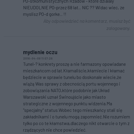
PO-stkomunistycznych Rzadow - ktore dzialaly
NIEUDOLNIE PO-przez 68 lat... NIC ?? Widac wiec, ze
myslisz PO-d gorke... !!
Aby odpowiedzieć na komentarz, musisz być
zalogowany.
mydlenie oczu
2016-04-08 11:57:26
Tunel-? konkrety proszę a nie farmazony opowiadane
mieszkańcom od lat.Kłamaliście,kłamiecie i kłamać
będziecie w sprawie tunelu bo doskonale wiecie,że
wiążą Was sprawy z obecnością portu wojennego i
zobowiązania NATO,które podobnie jak Układ
Warszawski uznał Świnoujście jako miasto
strategiczne z wojennego punktu widzenia.Ma
"specjalny" status.Wobec tego mieszkańcy stali się
zakładnikami i o tunelu mogą zapomnieć.Nie rozumiem
tylko po co te kłamstwa,dlaczego nikt otwarcie o tym z
rządzących nie chce powiedzieć.