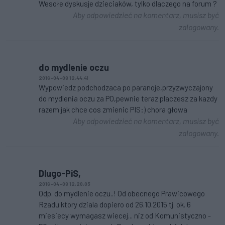
Wesołe dyskusje dzieciaków, tylko dlaczego na forum ?
Aby odpowiedzieć na komentarz, musisz być
zalogowany.
do mydlenie oczu
2016-04-08 12:44:41
Wypowiedz podchodzaca po paranoje,przyzwyczajony
do mydlenia oczu za PO,pewnie teraz placzesz za kazdy
razem jak chce cos zmienic PIS:) chora głowa
Aby odpowiedzieć na komentarz, musisz być
zalogowany.
Dlugo-PiS,
2016-04-08 12:20:03
Odp. do mydlenie oczu..! Od obecnego Prawicowego
Rzadu ktory dziala dopiero od 26.10.2015 tj. ok. 6
miesiecy wymagasz wiecej... niz od Komunistyczno -