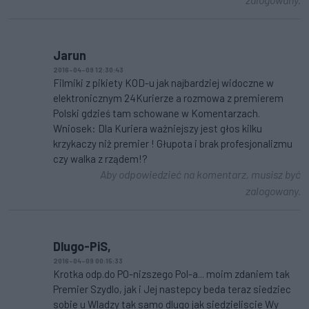
Jarun
2016-04-09 12:30:43
Filmiki z pikiety KOD-u jak najbardziej widoczne w
elektronicznym 24Kurierze a rozmowa z premierem
Polski gdzieś tam schowane w Komentarzach.
Wniosek: Dla Kuriera ważniejszy jest głos kilku
krzykaczy niż premier ! Głupota i brak profesjonalizmu
czy walka z rządem!?
Aby odpowiedzieć na komentarz, musisz być
zalogowany.
Dlugo-PiS,
2016-04-09 00:15:33
Krotka odp.do PO-nizszego Pol-a... moim zdaniem tak
Premier Szydlo, jak i Jej nastepcy beda teraz siedziec
sobie u Wladzy tak samo dlugo jak siedzieliscie Wy