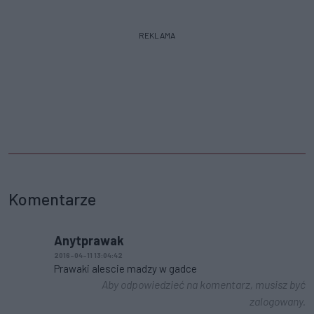
REKLAMA
Komentarze
Anytprawak
2016-04-11 13:04:42
Prawaki alescie madzy w gadce
Aby odpowiedzieć na komentarz, musisz być
zalogowany.