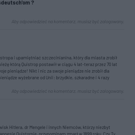
ksdeutsch'om ?
Aby odpowiedzieć na komentarz, musisz być zalogowany.
stropa i upamiętniać szczecinianina, który dla miasta zrobił
ieżę którą Quistrop postawił w ciągu 4 lat-teraz przez 70 lat
je pieniądze! Nikt i nic za swoje pieniądze nie zrobił dla
pieniądze wyżebrane od Unii: brzydkie, szkaradne i 4 razy
Aby odpowiedzieć na komentarz, musisz być zalogowany.
wisk Hitlera, dr Mengele i innych Niemców, którzy niezbyt
ohannesie Quistorpie, przypominam zmarł w 1899 roku. Czy Ty