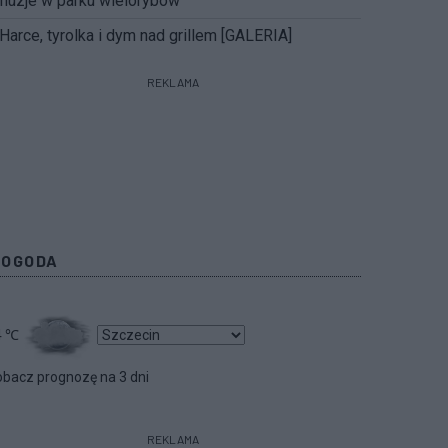
Iluzje w parku wielorybów
Harce, tyrolka i dym nad grillem [GALERIA]
REKLAMA
POGODA
4
℃
bacz prognozę na 3 dni
REKLAMA