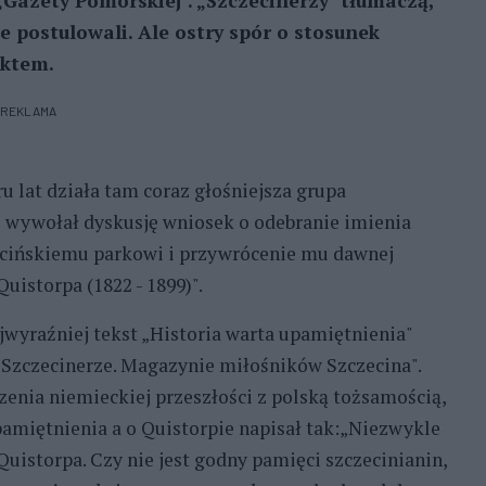
Gazety Pomorskiej". „Szczecinerzy" tłumaczą,
ie postulowali. Ale ostry spór o stosunek
aktem.
REKLAMA
 lat działa tam coraz głośniejsza grupa
ł i wywołał dyskusję wniosek o odebranie imienia
ecińskiemu parkowi i przywrócenie mu dawnej
istorpa (1822 - 1899)".
jwyraźniej tekst „Historia warta upamiętnienia"
Szczecinerze. Magazynie miłośników Szczecina".
czenia niemieckiej przeszłości z polską tożsamością,
amiętnienia a o Quistorpie napisał tak:„Niezwykle
uistorpa. Czy nie jest godny pamięci szczecinianin,