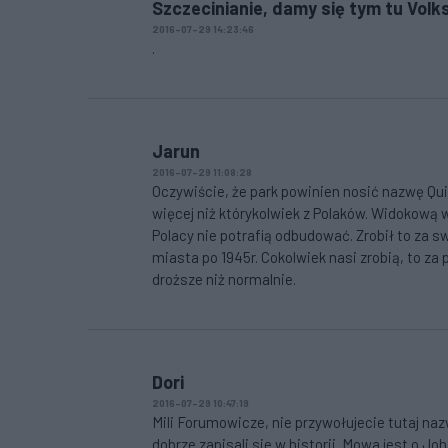
Szczecinianie, damy się tym tu Vol
2016-07-29 14:23:46
.
Jarun
2016-07-29 11:08:28
Oczywiście, że park powinien nosić nazwę Qui
więcej niż którykolwiek z Polaków. Widokową w
Polacy nie potrafią odbudować. Zrobił to za swo
miasta po 1945r. Cokolwiek nasi zrobią, to za 
droższe niż normalnie.
Dori
2016-07-29 10:47:19
Mili Forumowicze, nie przywołujecie tutaj naz
dobrze zapisali sie w historii. Mowa jest o J