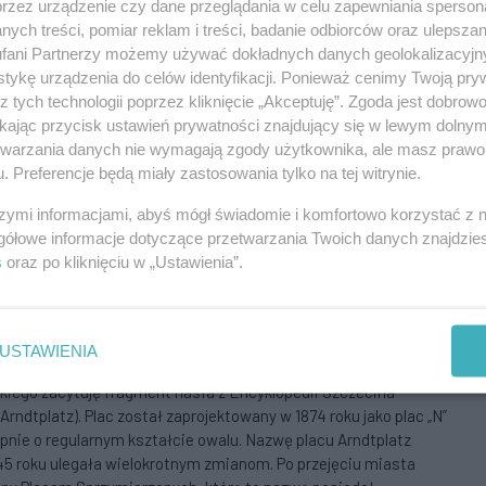
przez urządzenie czy dane przeglądania w celu zapewniania sperson
, Parku Kasprowicza też by nie było bo to właśnie on przekazał
ych treści, pomiar reklam i treści, badanie odbiorców oraz ulepszan
każdego mieszkańca Szczecina.
fani Partnerzy możemy używać dokładnych danych geolokalizacyjn
Aby odpowiedzieć na komentarz, musisz być zalogowany.
tykę urządzenia do celów identyfikacji. Ponieważ cenimy Twoją pry
z tych technologii poprzez kliknięcie „Akceptuję”. Zgoda jest dobro
ikając przycisk ustawień prywatności znajdujący się w lewym dolny
etwarzania danych nie wymagają zgody użytkownika, ale masz prawo 
. Preferencje będą miały zastosowania tylko na tej witrynie.
uistorpa wypadało by jakoś uhononorować, można np. postawić
szymi informacjami, abyś mógł świadomie i komfortowo korzystać z
Aby odpowiedzieć na komentarz, musisz być zalogowany.
gółowe informacje dotyczące przetwarzania Twoich danych znajdzi
s
oraz po kliknięciu w „Ustawienia”.
USTAWIENIA
tykuł (?) w „Gazecie Pomorskiej”, ale po przeczytaniu
iego zacytuję fragment hasła z Encyklopedii Szczecina
rndtplatz). Plac został zaprojektowany w 1874 roku jako plac „N”
pnie o regularnym kształcie owalu. Nazwę placu Arndtplatz
45 roku ulegała wielokrotnym zmianom. Po przejęciu miasta