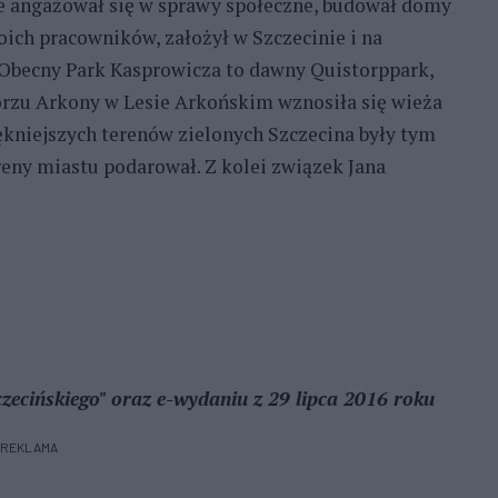
ie angażował się w sprawy społeczne, budował domy
oich pracowników, założył w Szczecinie i na
) Obecny Park Kasprowicza to dawny Quistorppark,
órzu Arkony w Lesie Arkońskim wznosiła się wieża
kniejszych terenów zielonych Szczecina były tym
ereny miastu podarował. Z kolei związek Jana
ecińskiego" oraz e-wydaniu z 29 lipca 2016 roku
REKLAMA