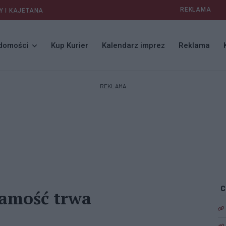
REKLAMA
Y I KAJETANA
domości
Kup Kurier
Kalendarz imprez
Reklama
REKLAMA
samość trwa