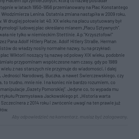
any Placem Sprzymierzonych, którą to nazwę posiadał
Następnie w latach 1950-1956 przemianowany na Plac Konstantego
c Włodzimierza Lenina. Ostatnia zmiana nastąpiła w 2009 roku,
 W drugiej połowie lat 40. XX wieku na placu usytuowany był
tymologii ludowej plac określano mianem „Placu Sztywnych”.
a nie tylko w niemieckim Stettinie. A p.”Krzysztofowi”
z Pana Adolf Hitlery Platze, Adolf Hitlery Straße, Herman
azistów do władzy nosiły normalne nazwy, tu na przykład:
li plac Wiktorii noszący tą nazwę od polowy XIX wieku, podobnie
i nieśmiało przypominam współczesne nam czasy, gdy po 1989
 wielu z nas starszych nie przyjmuje do wiadomości, i dalej
, Jedności Narodowej, Buczka, a nawet Świerczewskiego, czy
, to trudno, mnie nie. I na koniec nie bardzo rozumiem, co
 manipulacje „Gazety Pomorskiej”. Jedyne co, to wypada mu
tykułu Przemysława Jackowskiego pt. „Historia warta
zczecinera z 2014 roku i zwrócenie uwagi na ten prawie już
łów.
Aby odpowiedzieć na komentarz, musisz być zalogowany.