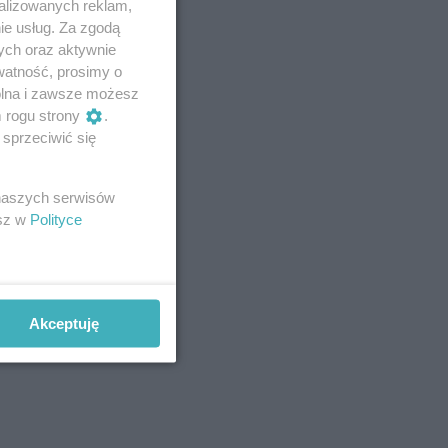
alizowanych reklam,
ie usług. Za zgodą
ych oraz aktywnie
watność, prosimy o
wolna i zawsze możesz
m rogu strony
.
sprzeciwić się
 naszych serwisów
esz w
Polityce
Akceptuję