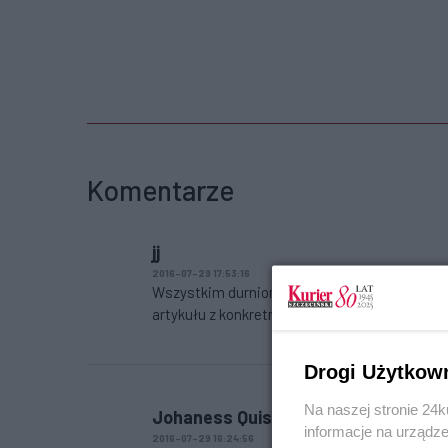
Komentarze
jj
2016-07-29 17:53:16
Wszystkim durniom plującym na "Szczecinera"
artykułu z konkretnego numeru pisma. Nie pod
Drogi Użytkow
Na naszej stronie 24
Johaness Quistorp jest postacią ba
informacje na urządze
2016-07-29 16:24:56