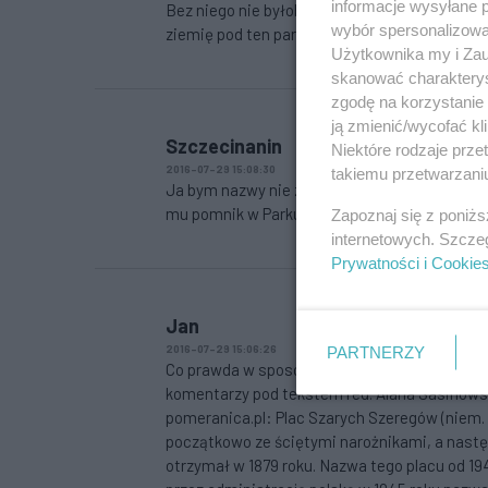
informacje wysyłane 
Bez niego nie byłoby dzielnic Pogodno i Łękno
wybór spersonalizowan
ziemię pod ten park, zasługuje na szacunek 
Użytkownika my i Zau
skanować charakterys
zgodę na korzystanie 
ją zmienić/wycofać kl
Szczecinanin
Niektóre rodzaje prz
2016-07-29 15:08:30
takiemu przetwarzaniu
Ja bym nazwy nie zmieniał, ale Johannesa Q
mu pomnik w Parku Kasprowicza.
Zapoznaj się z poniż
internetowych. Szcze
Prywatności i Cookie
Jan
2016-07-29 15:06:26
PARTNERZY
Co prawda w sposób dosadny skomentowałem ar
komentarzy pod tekstem red. Alana Sasinowsk
pomeranica.pl: Plac Szarych Szeregów (niem. A
początkowo ze ściętymi narożnikami, a nastę
otrzymał w 1879 roku. Nazwa tego placu od 19