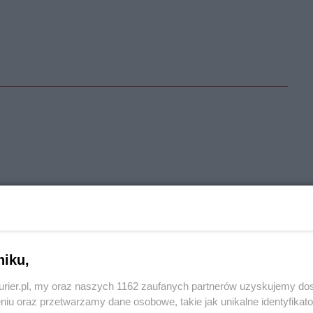
 mówię: podajcie cytat! Konkretny cytat z konkretnego
acie, bo takiego cytatu nie ma.
Aby odpowiedzieć na komentarz, musisz być zalogowany.
niku,
kurier.pl, my oraz naszych 1162 zaufanych partnerów uzyskujemy do
rdzo zasłużoną dla Szczecina
niu oraz przetwarzamy dane osobowe, takie jak unikalne identyfikat