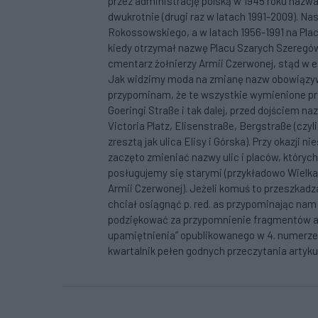
przez administrację polską w 1945 roku nazw
dwukrotnie (drugi raz w latach 1991-2009). 
Rokossowskiego, a w latach 1956-1991 na Pla
kiedy otrzymał nazwę Placu Szarych Szeregów.
cmentarz żołnierzy Armii Czerwonej, stąd w e
Jak widzimy moda na zmianę nazw obowiązywał
przypominam, że te wszystkie wymienione prze
Goeringi Straße i tak dalej, przed dojściem n
Victoria Platz, Elisenstraße, Bergstraße (czy
zresztą jak ulica Elisy i Górska). Przy okazj
zaczęto zmieniać nazwy ulic i placów, których
posługujemy się starymi (przykładowo Wielka
Armii Czerwonej). Jeżeli komuś to przeszkadza
chciał osiągnąć p. red. as przypominając nam
podziękować za przypomnienie fragmentów ar
upamiętnienia” opublikowanego w 4. numerze S
kwartalnik pełen godnych przeczytania artyku