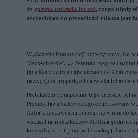
- zaalarmowała inowrocławska mutacja „
że
gazeta wmawia im coś
, czego nigdy n
szczecinian do przeszłości miasta jest f
W „Gazecie Pomorskiej" przeczytamy: „Od paru
"Szczecinerów". (...) Ostatnio rozgłosu nabra
Jana Kasprowicza największemu (49 ha) szcz
nazwy Quistorppark, od nazwiska Johannesa Qu
Pretekstem do napisania tego artykułu był na
Przemysława Jackowskiego opublikowany w „
Autor z życzliwością odniósł się w nim do łą
wskazał na mieszkańców Stettina godnych up
krzywdzące jest pomijanie zasług Johannesa Q