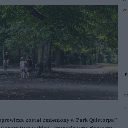
1
Zo
sprowicza został zmieniony w Park Quistorpa!"