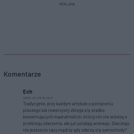
REKLAMA
Komentarze
Ech
2023-01-20 10:48:11
Tradycyjnie, przy każdym artykule o potrąceniu
pieszego lub rowerzysty zbiega się stadko
komentujących mądralińskich, którzy nic nie wiedzą o
przebiegu zdarzenia, ale już ustalają winnego. Dlaczego
nie jesteście tacy mądrzy gdy zderzą się samochody?