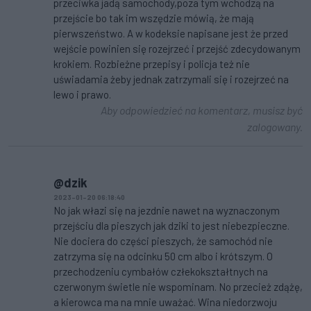
przeciwka jadą samochody,poza tym wchodzą na
przejście bo tak im wszędzie mówią, że mają
pierwszeństwo. A w kodeksie napisane jest że przed
wejście powinien się rozejrzeć i przejść zdecydowanym
krokiem. Rozbieżne przepisy i policja też nie
uświadamia żeby jednak zatrzymali się i rozejrzeć na
lewo i prawo.
Aby odpowiedzieć na komentarz, musisz być
zalogowany.
@dzik
2023-01-20 06:18:40
No jak włazi się na jezdnie nawet na wyznaczonym
przejściu dla pieszych jak dziki to jest niebezpieczne.
Nie dociera do części pieszych, że samochód nie
zatrzyma się na odcinku 50 cm albo i krótszym. O
przechodzeniu cymbałów człekokształtnych na
czerwonym świetle nie wspominam. No przecież zdążę,
a kierowca ma na mnie uważać. Wina niedorzwoju