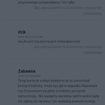
umysłowego ustawodawcy i nie tylko.
Aby odpowiedzieć na komentarz, musisz być
zalogowany.
dzik
2023-01-19 23:26:46
na ulicach Szczecina jest niebezpiecznie
Aby odpowiedzieć na komentarz, musisz być
zalogowany.
Zabawne
2023-01-19 19:13:51
Drogi kurierze a skąd wiadomo że to samochód
potrącił kobietę, może być jak w wypadku Najsxtuba
czy Cimoszewicza gdzie to kobiety potrąciły
samochody... Nie wydajmy wyroków zanim wolne sądy
nie zajmą sie sprawą i nie wydadzą prawomocnego