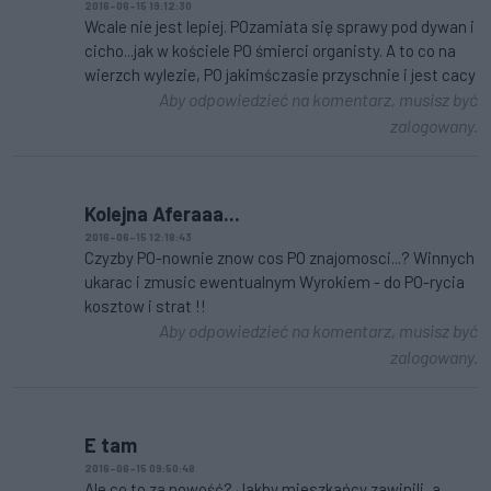
2016-06-15 19:12:30
Wcale nie jest lepiej. POzamiata się sprawy pod dywan i
cicho...jak w kościele PO śmierci organisty. A to co na
wierzch wylezie, PO jakimśczasie przyschnie i jest cacy
Aby odpowiedzieć na komentarz, musisz być
zalogowany.
Kolejna Aferaaa...
2016-06-15 12:18:43
Czyzby PO-nownie znow cos PO znajomosci...? Winnych
ukarac i zmusic ewentualnym Wyrokiem - do PO-rycia
kosztow i strat !!
Aby odpowiedzieć na komentarz, musisz być
zalogowany.
E tam
2016-06-15 09:50:48
Ale co to za nowość? Jakby mieszkańcy zawinili, a