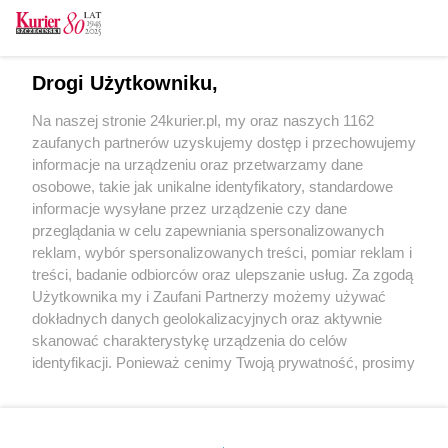
CZYTAJ TAKŻE
Drogi Użytkowniku,
„Fryga" czeka na warunki
Na naszej stronie 24kurier.pl, my oraz naszych 1162
Urząd do poprawki
zaufanych partnerów uzyskujemy dostęp i przechowujemy
Pomorzany. Kierowcy i piesi mają dosyć!
informacje na urządzeniu oraz przetwarzamy dane
osobowe, takie jak unikalne identyfikatory, standardowe
POGODA
informacje wysyłane przez urządzenie czy dane
przeglądania w celu zapewniania spersonalizowanych
reklam, wybór spersonalizowanych treści, pomiar reklam i
treści, badanie odbiorców oraz ulepszanie usług. Za zgodą
22
℃
Użytkownika my i Zaufani Partnerzy możemy używać
dokładnych danych geolokalizacyjnych oraz aktywnie
Zobacz prognozę na 3 dni
skanować charakterystykę urządzenia do celów
identyfikacji. Ponieważ cenimy Twoją prywatność, prosimy
o zgodę na korzystanie z tych technologii poprzez
kliknięcie „Akceptuję”. Zgoda jest dobrowolna i zawsze
możesz ją zmienić/wycofać klikając przycisk ustawień