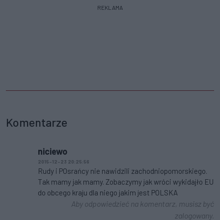
REKLAMA
Komentarze
niciewo
2015-12-23 20:25:56
Rudy i POsrańcy nie nawidzili zachodniopomorskiego.
Tak mamy jak mamy. Zobaczymy jak wróci wykidajło EU
do obcego kraju dla niego jakim jest POLSKA
Aby odpowiedzieć na komentarz, musisz być
zalogowany.