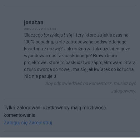
jonatan
2015-12-22 16:53:26
Dlaczego !przykleja ! się litery, które za jakiś czas na
100% odpadną, a nie zastosowano podświetlanego
kasetonu z nazwą? Jak można za tak duże pieniądze
wybudować coś tak paskudnego? Brawo biuro
projektowe, które to paskudztwo zaprojektowało. Stara
część dworca do nowej, ma się jak kwiatek do kożucha.
Nic nie pasuje :(
Aby odpowiedzieć na komentarz, musisz być
zalogowany.
Tylko zalogowani użytkownicy mają możliwość
komentowania
Zaloguj się
Zarejestruj