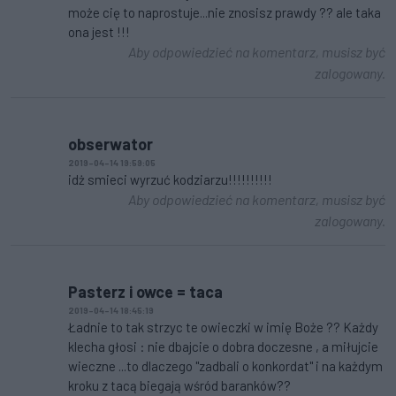
może cię to naprostuje...nie znosisz prawdy ?? ale taka
ona jest !!!
Aby odpowiedzieć na komentarz, musisz być
zalogowany.
obserwator
2019-04-14 19:59:05
idż smieci wyrzuć kodziarzu!!!!!!!!!!
Aby odpowiedzieć na komentarz, musisz być
zalogowany.
Pasterz i owce = taca
2019-04-14 18:45:19
Ładnie to tak strzyc te owieczki w imię Boże ?? Każdy
klecha głosi : nie dbajcie o dobra doczesne , a miłujcie
wieczne ...to dlaczego "zadbali o konkordat" i na każdym
kroku z tacą biegają wśród baranków??