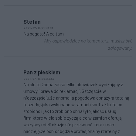
Stefan
2021-07-15 21:59:19
Na bogato! A co tam
Aby odpowiedzieć na komentarz, musisz być
zalogowany.
Pan z pieskiem
2021-07-15 20:23:57
No ale to żadna łaska tylko obowiązek wynikający z
umowy i prawa do reklamacji. Szczęście w
nieszczęściu,że anomalia pogodowa obnażyła totalną
fuszerkę,jaką wykonano w ramach kontraktu.To co
zrobiono i jak to zrobiono obnażyło jakość usług
firm,które wiele sobie życzą a co w zamian oferują
wszyscy mieli okazję się przekonać.Teraz mam
nadzieję,że odbiór będzie profesjonalny rzetelny z