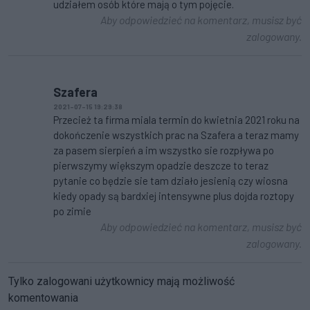
udziałem osób które mają o tym pojęcie.
Aby odpowiedzieć na komentarz, musisz być
zalogowany.
Szafera
2021-07-15 19:29:38
Przecież ta firma miala termin do kwietnia 2021 roku na
dokończenie wszystkich prac na Szafera a teraz mamy
za pasem sierpień a im wszystko sie rozpływa po
pierwszymy większym opadzie deszcze to teraz
pytanie co będzie sie tam działo jesienią czy wiosna
kiedy opady są bardxiej intensywne plus dojda roztopy
po zimie
Aby odpowiedzieć na komentarz, musisz być
zalogowany.
Tylko zalogowani użytkownicy mają możliwość
komentowania