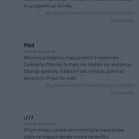
im przypominać co roku.
Aby odpowiedzieć na komentarz, musisz być
zalogowany.
Mad
2021-07-16 09:33:56
Wszyscy przedpiscy mają problem z myśleniem.
Całkowity. Przecież te maty nie zdążyły się ukorzenuc.
Dlatego spłynęły, trzeba im dać miesiąc, półtora i
deszcz nic im już nie zrobi.
Aby odpowiedzieć na komentarz, musisz być
zalogowany.
;///
2021-07-16 07:29:06
W tym miejscu przed remontem była masa drzew,
sobie na mapach google mozna sprawdzic,