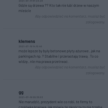
2021-07-17 07:23:20
Gdzie są drzewa ?? Kto tak nie lubi drzew w naszym
mieście
Aby odpowiedzieć na komentarz, musisz być
zalogowany.
klemens
2021-07-16 14:15:40
może lepsze by były betonowe płyty ażurowe , jak na
parkingach np. ? Stabilne i przerastają trawą . To co
widzę , nie ma prawa przetrwać .
Aby odpowiedzieć na komentarz, musisz być
zalogowany.
gg
2021-07-16 09:39:53
Nie marudzić, prezydent wie co robi, te firmy to
czołówka krajowa, jak mówią że skończą to nie trzeba