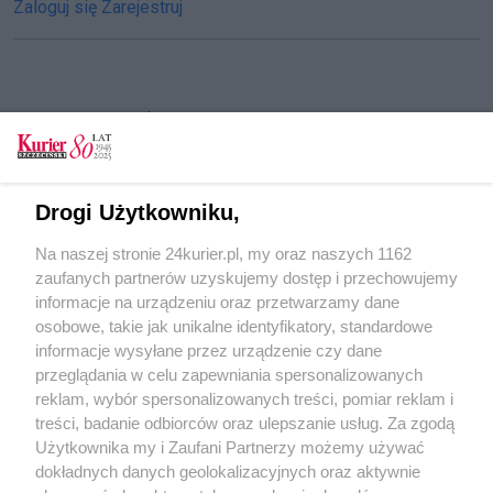
Zaloguj się
Zarejestruj
CZYTAJ TAKŻE
Nie miejsce dla drzew?
Batalii o przyzamkową zieleń ciąg dalszy.
Drogi Użytkowniku,
Ekspertyzy pod założoną tezę?
Na naszej stronie 24kurier.pl, my oraz naszych 1162
Protest u podnóża zamkowej skarpy. W obronie
zaufanych partnerów uzyskujemy dostęp i przechowujemy
drzew
informacje na urządzeniu oraz przetwarzamy dane
osobowe, takie jak unikalne identyfikatory, standardowe
POGODA
informacje wysyłane przez urządzenie czy dane
przeglądania w celu zapewniania spersonalizowanych
reklam, wybór spersonalizowanych treści, pomiar reklam i
treści, badanie odbiorców oraz ulepszanie usług. Za zgodą
20
℃
Użytkownika my i Zaufani Partnerzy możemy używać
dokładnych danych geolokalizacyjnych oraz aktywnie
Zobacz prognozę na 3 dni