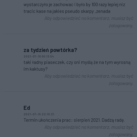
wystarczyło je zachowac i było by 100 razy lepiej niz
tracic kase na jakies pseudo skarpy ,zenada
Aby odpowiedzieć na komentarz, musisz być
zalogowany.
za tydzień powtórka?
2021-07-16 00:13:54
taki ładny piaseczek, czy oni myślą że na tym wyrosną
im kaktusy?
Aby odpowiedzieć na komentarz, musisz być
zalogowany.
Ed
2021-07-15 22:19:21
Termin ukończenia prac: sierpień 2021. Dadzą radę.
Aby odpowiedzieć na komentarz, musisz być
zalogowany.