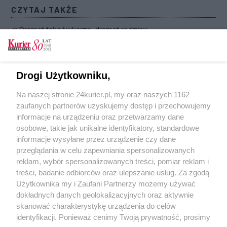
CZYTAJ TAKŻE
Dramat taksówkarza, dramat rodziny
Napad z nożem w ręku. Policja szuka sprawcy
Zarzut usiłowania zabójstwa po piątkowym
Drogi Użytkowniku,
ataku w sądzie
Na naszej stronie 24kurier.pl, my oraz naszych 1162
Napadał na kobiety, żeby je obrabować
zaufanych partnerów uzyskujemy dostęp i przechowujemy
Rozbój w kwiaciarni. Jest akt oskarżenia
informacje na urządzeniu oraz przetwarzamy dane
osobowe, takie jak unikalne identyfikatory, standardowe
POGODA
informacje wysyłane przez urządzenie czy dane
przeglądania w celu zapewniania spersonalizowanych
reklam, wybór spersonalizowanych treści, pomiar reklam i
treści, badanie odbiorców oraz ulepszanie usług. Za zgodą
29
℃
Użytkownika my i Zaufani Partnerzy możemy używać
dokładnych danych geolokalizacyjnych oraz aktywnie
Zobacz prognozę na 3 dni
skanować charakterystykę urządzenia do celów
identyfikacji. Ponieważ cenimy Twoją prywatność, prosimy