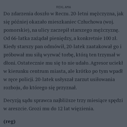
REKLAMA
Do zdarzenia doszło w Reczu. 20-letni mężczyzna, jak
się później okazało mieszkaniec Człuchowa (woj.
pomorskie), na ulicy zaczepił starszego mężczyznę.
Od 66-latka zażądał pieniędzy, a konkretnie 100 zł.
Kiedy starszy pan odmówił, 20-latek zaatakował go i
próbował mu siłą wyrwać torbę, którą ten trzymał w
dłoni. Ostatecznie mu się to nie udało. Agresor uciekł
w kierunku centrum miasta, ale krótko po tym wpadł
w ręce policji. 20-latek usłyszał zarzut usiłowania
rozboju, do którego się przyznał.
Decyzją sądu sprawca najbliższe trzy miesiące spędzi
w areszcie. Grozi mu do 12 lat więzienia.
(reg)