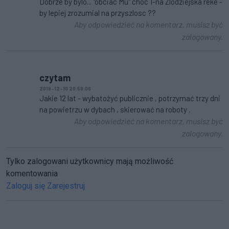
Dobrze by bylo... "obciac Mu" choc 1-na Zlodziejska reke -
by lepiej zrozumial na przyszlosc ??
Aby odpowiedzieć na komentarz, musisz być
zalogowany.
czytam
2018-12-10 20:58:06
Jakie 12 lat - wybatożyć publicznie , potrzymać trzy dni
na powietrzu w dybach , skierować na roboty .
Aby odpowiedzieć na komentarz, musisz być
zalogowany.
Tylko zalogowani użytkownicy mają możliwość
komentowania
Zaloguj się
Zarejestruj