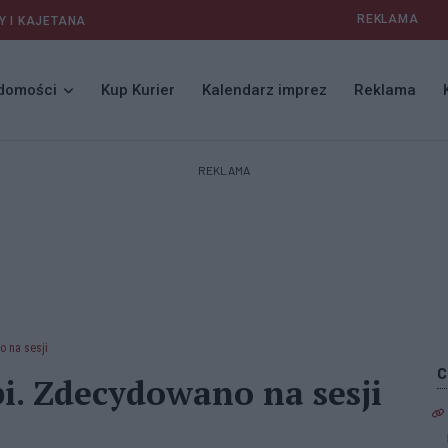
REKLAMA
Y I KAJETANA
domości
Kup Kurier
Kalendarz imprez
Reklama
REKLAMA
o na sesji
bi. Zdecydowano na sesji