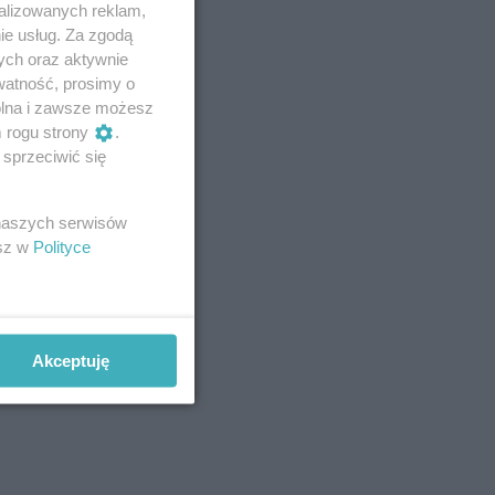
alizowanych reklam,
ie usług. Za zgodą
ych oraz aktywnie
watność, prosimy o
wolna i zawsze możesz
m rogu strony
.
sprzeciwić się
 naszych serwisów
esz w
Polityce
Akceptuję