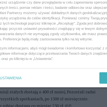
zy im drogę do pobierania diet w pełnej wysokości.
przez urządzenie czy dane przeglądania w celu zapewniania sperson
ie sugestie. W trakcie wymiany zdań zarzucił
ych treści, pomiar reklam i treści, badanie odbiorców oraz ulepszan
fani Partnerzy możemy używać dokładnych danych geolokalizacyjn
sztuje kołobrzeżan utrzymanie radnych z PO i ich
tykę urządzenia do celów identyfikacji. Ponieważ cenimy Twoją pry
jskich.
z tych technologii poprzez kliknięcie „Akceptuję”. Zgoda jest dobro
ikając przycisk ustawień prywatności znajdujący się w lewym dolny
ia diet została przyjęta. Zakłada ona nie tylko
etwarzania danych nie wymagają zgody użytkownika, ale masz prawo 
 na posiedzeniach, ale również obniżanie ich o 10
. Preferencje będą miały zastosowania tylko na tej witrynie.
a z komisji. Przepis nie jest jednak bezwzględny.
szymi informacjami, abyś mógł świadomie i komfortowo korzystać z
że stracić co miesiąc maksymalnie połowę
gółowe informacje dotyczące przetwarzania Twoich danych znajdzi
s
oraz po kliknięciu w „Ustawienia”.
ariusz Zawadzki, pozwala na pobieranie pieniędzy
ywać się z powierzonych im obowiązków, będą
USTAWIENIA
trzymuje co miesiąc za pełnienie swojej funkcji 2
sji stałych dostają o 400 zł mniej. Pozostali radni
 wszystkich spotkaniach, po 1500 zł miesięcznie.
 robiąc dostaną co miesiąc 750 zł. ©℗