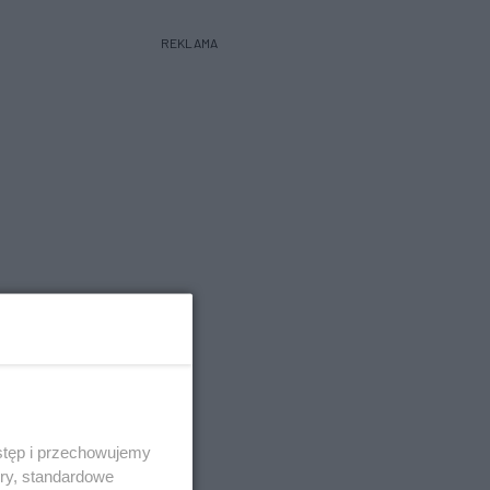
REKLAMA
stęp i przechowujemy
ory, standardowe