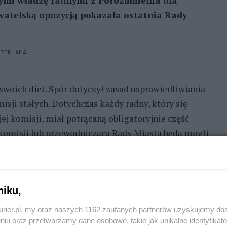
cymi władzę radnymi z Porozumienia dla
watelską opozycją pokazała
ostatnia Rady
REKLAMA
swoich diet. Spór dotyczył zasad usprawiedliwiania
isji stałych. Dotychczas każdy radny, który się
ej komisji, miał potrącaną obligatoryjnie część
 komisji lub przewodnicząca Rady Miasta będą mogli
 Należący do Porozumienia dla Kołobrzegu radny
uchwały zarzucając opozycji chęć brania pieniędzy
niku,
na dwóch członków Porozumienia dla Kołobrzegu,
kurier.pl, my oraz naszych 1162 zaufanych partnerów uzyskujemy do
ści i spóźnienia. Zdaniem radnych z PO uznaniowy
niu oraz przetwarzamy dane osobowe, takie jak unikalne identyfikat