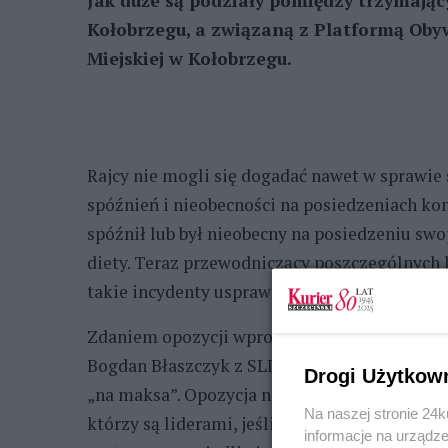
Jak duże są podziały pomiędzy trzymają
Kołobrzegu, a związaną z Platformą Oby
Miejskiej w Kołobrzegu
.
Rajcy nie mogli się dogadać nawet w sprawie 
spóźnień i nieobecności na posiedzeniach kom
spóźnił lub był nieobecny na posiedzeniu swoj
diety. Teraz przewodniczący poszczególnych
takie incydenty usprawiedliwiać.
Zdaniem opozycji wprowadzi to uznaniowość.
Bogdan Błaszczyk z SLD bronił proponowanej 
Drogi Użytkow
„na maksa”. Opozycja natomiast wskazywała 
Na naszej stronie 24
którzy są liderami, jeśli chodzi o nieobecno
informacje na urządze