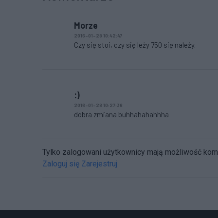
Morze
2016-01-28 10:42:47
Czy się stoi, czy się leży 750 się należy.
:)
2016-01-28 10:27:36
dobra zmiana buhhahahahhha
Tylko zalogowani użytkownicy mają możliwość ko
Zaloguj się
Zarejestruj