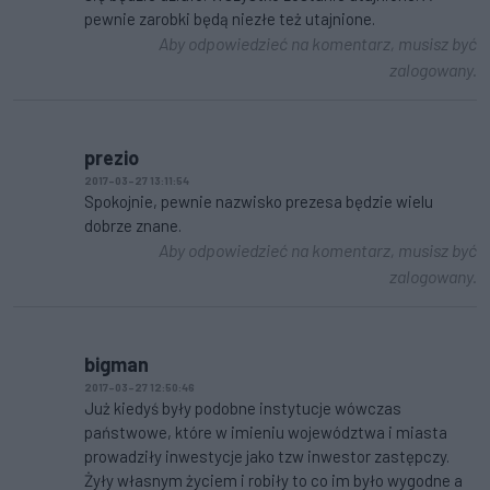
pewnie zarobki będą niezłe też utajnione.
Aby odpowiedzieć na komentarz, musisz być
zalogowany.
prezio
2017-03-27 13:11:54
Spokojnie, pewnie nazwisko prezesa będzie wielu
dobrze znane.
Aby odpowiedzieć na komentarz, musisz być
zalogowany.
bigman
2017-03-27 12:50:46
Już kiedyś były podobne instytucje wówczas
państwowe, które w imieniu województwa i miasta
prowadziły inwestycje jako tzw inwestor zastępczy.
Żyły własnym życiem i robiły to co im było wygodne a