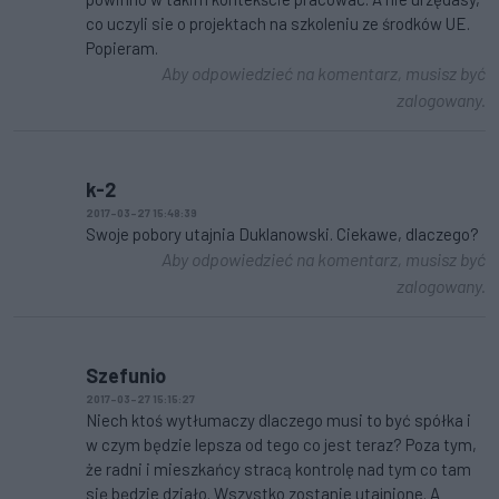
co uczyli sie o projektach na szkoleniu ze środków UE.
Popieram.
Aby odpowiedzieć na komentarz, musisz być
zalogowany.
k-2
2017-03-27 15:48:39
Swoje pobory utajnia Duklanowski. Ciekawe, dlaczego?
Aby odpowiedzieć na komentarz, musisz być
zalogowany.
Szefunio
2017-03-27 15:15:27
Niech ktoś wytłumaczy dlaczego musi to być spółka i
w czym będzie lepsza od tego co jest teraz? Poza tym,
że radni i mieszkańcy stracą kontrolę nad tym co tam
się będzie działo. Wszystko zostanie utajnione. A