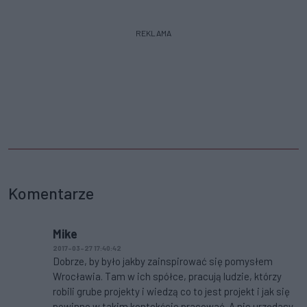
REKLAMA
Komentarze
Mike
2017-03-27 17:40:42
Dobrze, by było jakby zainspirować się pomysłem
Wrocławia. Tam w ich spółce, pracują ludzie, którzy
robili grube projekty i wiedzą co to jest projekt i jak się
powinno w takim kontekście pracować. A nie urzędasy,