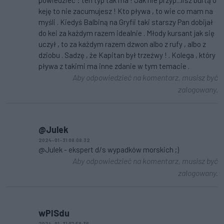
powiedzieć : ten typ tak ma ! Jak nie przyp...lisz burtą o
keję to nie zacumujesz ! Kto pływa , to wie co mam na
myśli . Kiedyś Balbiną na Gryfii taki starszy Pan dobijał
do kei za każdym razem idealnie . Młody kursant jak się
uczył , to za każdym razem dzwon albo z rufy , albo z
dziobu . Sadzę , że Kapitan był trzeźwy ! . Kolega , który
pływa z takimi ma inne zdanie w tym temacie .
Aby odpowiedzieć na komentarz, musisz być
zalogowany.
@Julek
2024-01-31 08:08:32
@Julek - ekspert d/s wypadków morskich ;)
Aby odpowiedzieć na komentarz, musisz być
zalogowany.
wPISdu
2024-01-31 07:58:36