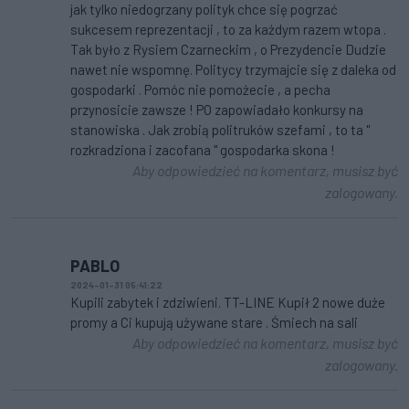
jak tylko niedogrzany polityk chce się pogrzać
sukcesem reprezentacji , to za każdym razem wtopa .
Tak było z Rysiem Czarneckim , o Prezydencie Dudzie
nawet nie wspomnę. Politycy trzymajcie się z daleka od
gospodarki . Pomóc nie pomożecie , a pecha
przynosicie zawsze ! PO zapowiadało konkursy na
stanowiska . Jak zrobią politruków szefami , to ta "
rozkradziona i zacofana " gospodarka skona !
Aby odpowiedzieć na komentarz, musisz być
zalogowany.
PABLO
2024-01-31 05:41:22
Kupili zabytek i zdziwieni. TT-LINE Kupił 2 nowe duże
promy a Ci kupują używane stare . Śmiech na sali
Aby odpowiedzieć na komentarz, musisz być
zalogowany.