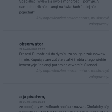
Specjaliści wylewają swoje mondrosci i pomyje. A
samochodzik nie stanął na światłach i dalej nie
pojechał?
Aby odpowiedzieć na komentarz, musisz być
zalogowany.
obserwator
2024-01-31 08:23:20
Prezesi Euroafricki do dymisji za polityke zakupowaw
firmie. Kupują stare zużyte statki i robia z tego wiekie
inwestycje i balangi potem na otwarcie .Skandal
Aby odpowiedzieć na komentarz, musisz być
zalogowany.
a ja pisałem,
2024-01-31 08:20:00
że poobijany w okolicach napisu z nazwą . Chciałoby się