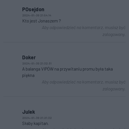
POsejdon
2024-01-30 21:54:14
Kto jest Jonaszem ?
Aby odpowiedzieć na komentarz, musisz być
zalogowany.
Doker
2024-01-30 21:32:31
A balanga VIPÓW na przywitaniu promu była taka
piękna
Aby odpowiedzieć na komentarz, musisz być
zalogowany.
Julek
2024-01-30 21:21:32
Słaby kapitan.