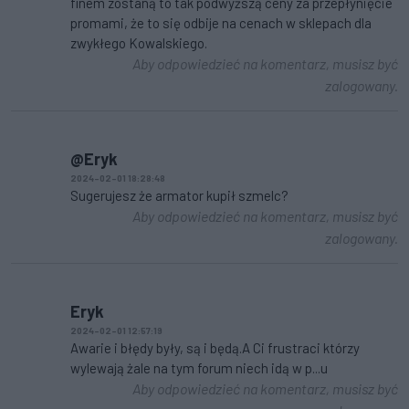
finem zostaną to tak podwyższą ceny za przepłynięcie
promami, że to się odbije na cenach w sklepach dla
zwykłego Kowalskiego.
Aby odpowiedzieć na komentarz, musisz być
zalogowany.
@Eryk
2024-02-01 18:28:48
Sugerujesz że armator kupił szmelc?
Aby odpowiedzieć na komentarz, musisz być
zalogowany.
Eryk
2024-02-01 12:57:19
Awarie i błędy były, są i będą.A Ci frustraci którzy
wylewają żale na tym forum niech idą w p...u
Aby odpowiedzieć na komentarz, musisz być