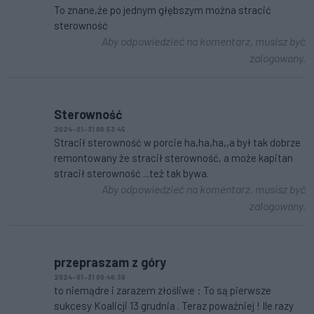
To znane,że po jednym głębszym można stracić
sterowność
Aby odpowiedzieć na komentarz, musisz być
zalogowany.
Sterowność
2024-01-31 06:53:45
Stracił sterowność w porcie ha,ha,ha,,a był tak dobrze
remontowany że stracił sterowność, a może kapitan
stracił sterowność ...też tak bywa.
Aby odpowiedzieć na komentarz, musisz być
zalogowany.
przepraszam z góry
2024-01-31 06:46:38
to niemądre i zarazem złośliwe : To są pierwsze
sukcesy Koalicji 13 grudnia . Teraz poważniej ! Ile razy