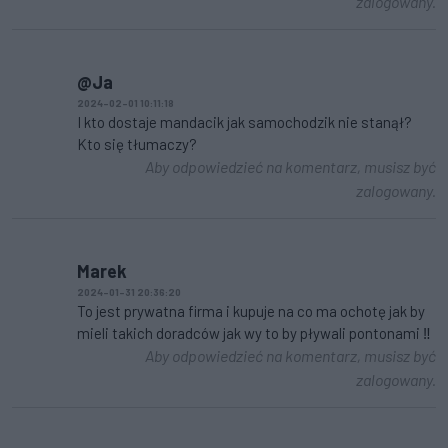
zalogowany.
@Ja
2024-02-01 10:11:18
I kto dostaje mandacik jak samochodzik nie stanął?
Kto się tłumaczy?
Aby odpowiedzieć na komentarz, musisz być
zalogowany.
Marek
2024-01-31 20:36:20
To jest prywatna firma i kupuje na co ma ochotę jak by
mieli takich doradców jak wy to by pływali pontonami ‼️
Aby odpowiedzieć na komentarz, musisz być
zalogowany.