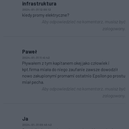
infrastruktura
2024-01-31 12:00:12
kiedy promy elektryczne?
Aby odpowiedzieć na komentarz, musisz być
zalogowany.
Paweł
2024-01-31 11:41:42
Pływałem z tym kapitanem okej jako człowiek i
kpt.firma miała do niego zaufanie zawsze dowodził
nowo zakupionymi promami ostatnio Epsilon po prostu
miał pecha.
Aby odpowiedzieć na komentarz, musisz być
zalogowany.
Ja
2024-01-31 09:40:42