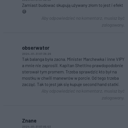
Zamiast budować skupują używany złom to jest i efekt
😅
Aby odpowiedzieć na komentarz, musisz być
zalogowany.
obserwator
2024-01-31 07:36:26
Tak balanga była zacna. Minister Marchewka i inne VIPY
a mnie nie zaprosili. Kapitan Shettino prawdopodobnie
sterował tym promem. Trzeba sprawdzić kto był na
mostku w chwili manewrów w porcie. Od tego trzeba
zacząć. Tak to jest jak się kupuje second hand statki.
Aby odpowiedzieć na komentarz, musisz być
zalogowany.
Znane
2024-01-31 07:05:53