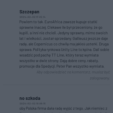
Szczepan
2024-02-02 17:35:14
Powiem to tak. EuroAfrica zawsze kupuje statki
sprawne inaczej. Ciekawe ile był przeceniony, że go
kupili, a inni nie chcieli. Jedyny sprawny, mimo swoich
lat i wielkości, został sprzedany. Galileusz jeszcze daje
radę, ale Copernicus co chwilę ma jakieś usterki. Druga
sprawa. Polityka rynkowa Unity Line to kpina. Dali sobie
wsadzić pod pachę TT Line, który teraz wymiata
wszystko w dwie strony. Dają dobre ceny, rabaty,
promocje dla Spedycji. Peter Pan wszystko wymiata.
Aby odpowiedzieć na komentarz, musisz być
zalogowany.
no szkoda
2024-02-02 10:08:15
oby Polska firma dała radę wyjść z tego. Jak niemiec z