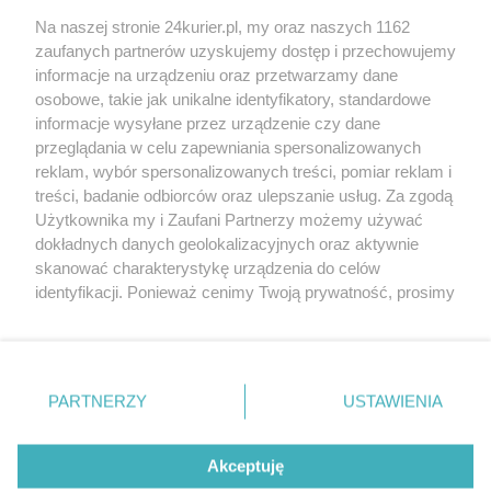
Na naszej stronie 24kurier.pl, my oraz naszych 1162
Napadali na dostawców pizzy, trafili do aresztu
zaufanych partnerów uzyskujemy dostęp i przechowujemy
Skazani za napad na Polaków
informacje na urządzeniu oraz przetwarzamy dane
osobowe, takie jak unikalne identyfikatory, standardowe
POGODA
informacje wysyłane przez urządzenie czy dane
przeglądania w celu zapewniania spersonalizowanych
reklam, wybór spersonalizowanych treści, pomiar reklam i
treści, badanie odbiorców oraz ulepszanie usług. Za zgodą
24
℃
Użytkownika my i Zaufani Partnerzy możemy używać
dokładnych danych geolokalizacyjnych oraz aktywnie
Zobacz prognozę na 3 dni
skanować charakterystykę urządzenia do celów
identyfikacji. Ponieważ cenimy Twoją prywatność, prosimy
o zgodę na korzystanie z tych technologii poprzez
kliknięcie „Akceptuję”. Zgoda jest dobrowolna i zawsze
możesz ją zmienić/wycofać klikając przycisk ustawień
prywatności znajdujący się w lewym dolnym rogu strony
Copyright © 2022 Kurier Szczeciński sp. z o.o.
PARTNERZY
USTAWIENIA
. Niektóre rodzaje przetwarzania danych nie wymagają
Wszelkie prawa zastrzeżone
zgody użytkownika, ale masz prawo sprzeciwić się
Kontakt
Nota wydawnicza
Nota prawna
takiemu przetwarzaniu. Preferencje będą miały
Akceptuję
zastosowania tylko na tej witrynie.
Polityka prywatności
Reklama