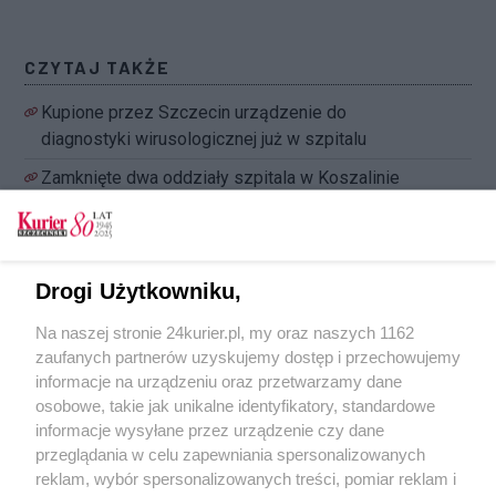
CZYTAJ TAKŻE
Kupione przez Szczecin urządzenie do
diagnostyki wirusologicznej już w szpitalu
Zamknięte dwa oddziały szpitala w Koszalinie
(akt. 1)
Szpital w Zdunowie od poniedziałku zamierza
wznowić planowe przyjęcia pacjentów
Drogi Użytkowniku,
Wielkanoc terytorialsów: skoszarowani, na
Na naszej stronie 24kurier.pl, my oraz naszych 1162
posterunkach, razem
zaufanych partnerów uzyskujemy dostęp i przechowujemy
Święta terytorialsów na służbie [GALERIA]
informacje na urządzeniu oraz przetwarzamy dane
osobowe, takie jak unikalne identyfikatory, standardowe
POGODA
informacje wysyłane przez urządzenie czy dane
przeglądania w celu zapewniania spersonalizowanych
reklam, wybór spersonalizowanych treści, pomiar reklam i