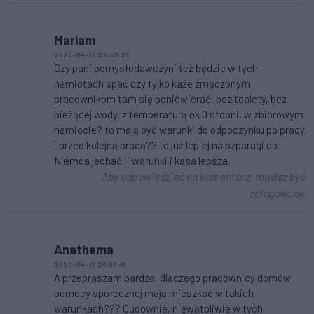
Mariam
2020-04-16 22:52:25
Czy pani pomysłodawczyni też będzie w tych
namiotach spać czy tylko każe zmęczonym
pracownikom tam się poniewierać, bez toalety, bez
bieżącej wody, z temperaturą ok 0 stopni, w zbiorowym
namiocie? to mają być warunki do odpoczynku po pracy
i przed kolejną pracą?? to już lepiej na szparagi do
Niemca jechać, i warunki i kasa lepsza.
Aby odpowiedzieć na komentarz, musisz być
zalogowany.
Anathema
2020-04-16 20:06:41
A przepraszam bardzo, dlaczego pracownicy domów
pomocy społecznej mają mieszkać w takich
warunkach??? Cudownie, niewątpliwie w tych