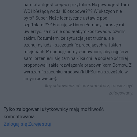
namiotach jest ciepło i przytulnie. Na pewno jest tam
WC i bieżącą wodą. 10 osobowe??? Większych nie
było? Super. Może identyczne ustawić pod
szpitalami??? Pracuję w Domu Pomocy i proszę mi
uwierzyć, za nic nie chciałabym koczować w czymś
takim. Rozumiem, że sytuacja jest trudna, ale
szanujmy ludzi, szczególnie pracujących w takich
miejscach. Proponuję pomysłodawcom, aby najpierw
sami przenieśli się tam na kilka dni, a dopiero później
proponowali takie rozwiązania pracownikom Domów. Z
wyrazami szacunku pracownik DPSu (na szczęście w
innym powiecie).
Aby odpowiedzieć na komentarz, musisz być
zalogowany.
Tylko zalogowani użytkownicy mają możliwość
komentowania
Zaloguj się
Zarejestruj