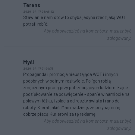
Terens
2020-04-17 09:46:12
Stawianie namiotów to chyba jedyna rzecz jaką WOT
potrafi robić.
Aby odpowiedzieć na komentarz, musisz być
zalogowany.
Myśl
2020-04-17 01:04:35
Propaganda i promocja nieustająca WOT i innych
podobnych w pełnym rozkwicie. Poligon robią
zmęczonym pracą przy potrzebujących ludziom. Fajne
podziękowanie za poświęcenie - spanie w namiocie na
polowym łóźku, izolacja od reszty świata i rano do
roboty. Kierat jakiś. Mam nadzieję, że przynajmniej
dobrze płacą Kurierowi za tę reklamę.
Aby odpowiedzieć na komentarz, musisz być
zalogowany.