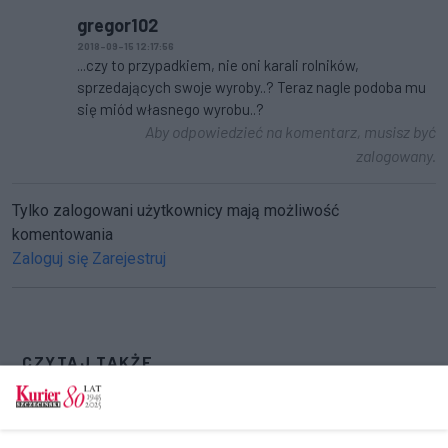
gregor102
2018-09-15 12:17:56
...czy to przypadkiem, nie oni karali rolników,
sprzedających swoje wyroby..? Teraz nagle podoba mu
się miód własnego wyrobu..?
Aby odpowiedzieć na komentarz, musisz być
zalogowany.
Tylko zalogowani użytkownicy mają możliwość
komentowania
Zaloguj się
Zarejestruj
CZYTAJ TAKŻE
Zachodniopomorska konwencja PSL. Rzepa z
„dwójką”