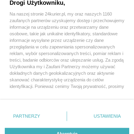
Drogi Użytkowniku,
PSL: „Straty to 4 miliardy”
Na naszej stronie 24kurier.pl, my oraz naszych 1160
Ludowcy apelują o pomoc dla rolników
zaufanych partnerów uzyskujemy dostęp i przechowujemy
Grają suszą w rolnictwie?
informacje na urządzeniu oraz przetwarzamy dane
osobowe, takie jak unikalne identyfikatory, standardowe
POGODA
informacje wysyłane przez urządzenie czy dane
przeglądania w celu zapewniania spersonalizowanych
reklam, wybór spersonalizowanych treści, pomiar reklam i
treści, badanie odbiorców oraz ulepszanie usług. Za zgodą
19
℃
Użytkownika my i Zaufani Partnerzy możemy używać
dokładnych danych geolokalizacyjnych oraz aktywnie
Zobacz prognozę na 3 dni
skanować charakterystykę urządzenia do celów
identyfikacji. Ponieważ cenimy Twoją prywatność, prosimy
o zgodę na korzystanie z tych technologii poprzez
kliknięcie „Akceptuję”. Zgoda jest dobrowolna i zawsze
możesz ją zmienić/wycofać klikając przycisk ustawień
prywatności znajdujący się w lewym dolnym rogu strony
PARTNERZY
USTAWIENIA
Copyright © 2022 Kurier Szczeciński sp. z o.o.
. Niektóre rodzaje przetwarzania danych nie wymagają
Wszelkie prawa zastrzeżone
zgody użytkownika, ale masz prawo sprzeciwić się
Kontakt
Nota wydawnicza
Nota prawna
takiemu przetwarzaniu. Preferencje będą miały
Akceptuję