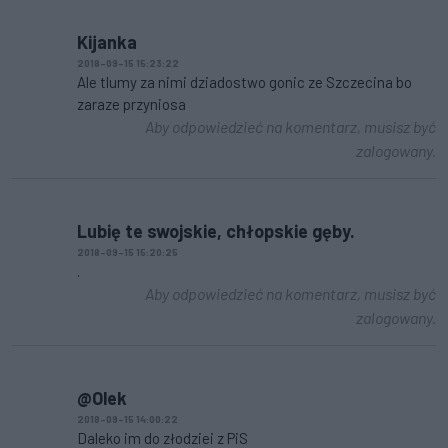
Kijanka
2018-09-15 15:23:22
Ale tlumy za nimi dziadostwo gonic ze Szczecina bo
zaraze przyniosa
Aby odpowiedzieć na komentarz, musisz być
zalogowany.
Lubię te swojskie, chłopskie gęby.
2018-09-15 15:20:25
.
Aby odpowiedzieć na komentarz, musisz być
zalogowany.
@Olek
2018-09-15 14:00:22
Daleko im do złodziei z PiS