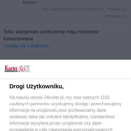
Kursie !
Aby odpowiedzieć na komentarz, musisz być
zalogowany.
Tylko zalogowani użytkownicy mają możliwość
komentowania
Zaloguj się
Zarejestruj
CZYTAJ TAKŻE
Drogi Użytkowniku,
Na tropie
Na naszej stronie 24kurier.pl, my oraz naszych 1162
Wiceburmistrz z zarzutami
zaufanych partnerów uzyskujemy dostęp i przechowujemy
Okradła koleżankę, bo zabrakło na święta
informacje na urządzeniu oraz przetwarzamy dane
osobowe, takie jak unikalne identyfikatory, standardowe
POGODA
informacje wysyłane przez urządzenie czy dane
przeglądania w celu zapewniania spersonalizowanych