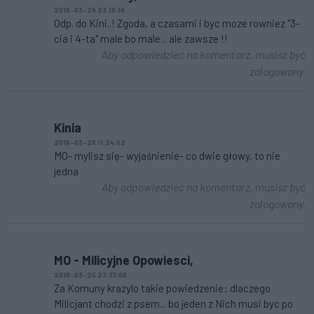
2016-03-26 23:10:16
Odp. do Kini..! Zgoda, a czasami i byc moze rowniez "3-
cia i 4-ta" male bo male... ale zawsze !!
Aby odpowiedzieć na komentarz, musisz być
zalogowany.
Kinia
2016-03-26 11:24:52
MO- mylisz się- wyjaśnienie- co dwie głowy, to nie
jedna
Aby odpowiedzieć na komentarz, musisz być
zalogowany.
MO - Milicyjne Opowiesci,
2016-03-25 23:37:06
Za Komuny krazylo takie powiedzenie: dlaczego
Milicjant chodzi z psem... bo jeden z Nich musi byc po