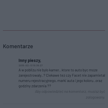
Komentarze
Inny pieszy,
2016-02-13 10:36:27
A w poblizu nie bylo kamer... ktore to auto byc moze
zarejestrowaly...? Ciekawe tez czy Facet nie zapamietal
numeru rejestracyjnego, marki auta i jego koloru...oraz
godziny zdarzenia ??
Aby odpowiedzieć na komentarz, musisz być
zalogowany.