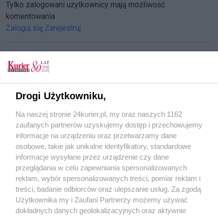
Tylko zalogowani użytkownicy mają możliwość
komentowania
Zaloguj się
Zarejestruj
CZYTAJ TAKŻE
Drogi Użytkowniku,
Piraci wciąż grasują
Na naszej stronie 24kurier.pl, my oraz naszych 1162
Niebezpiecznie na drogach
zaufanych partnerów uzyskujemy dostęp i przechowujemy
Wypadek na Poniatowskiego
informacje na urządzeniu oraz przetwarzamy dane
osobowe, takie jak unikalne identyfikatory, standardowe
POGODA
informacje wysyłane przez urządzenie czy dane
przeglądania w celu zapewniania spersonalizowanych
reklam, wybór spersonalizowanych treści, pomiar reklam i
treści, badanie odbiorców oraz ulepszanie usług. Za zgodą
26
℃
Użytkownika my i Zaufani Partnerzy możemy używać
dokładnych danych geolokalizacyjnych oraz aktywnie
Zobacz prognozę na 3 dni